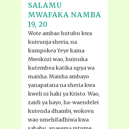
SALAMU
MWAFAKA NAMBA
19, 20
Wote ambao hutubu kwa
kuivunja sheria, na
kumpokea Yeye kama
Mwokozi wao, huinuka
kutembea katika upya wa
maisha. Maisha ambayo
yanapatana na sheria kwa
kweli ni haki ya Kristo. Wao,
zaidi ya hayo, ha-waendelei
kutenda dhambi, wokovu
wao umehifadhiwa kwa
sababu, anasema mtume