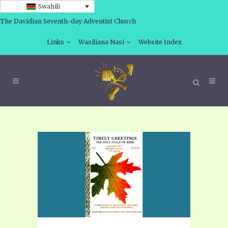
Swahili
The Davidian Seventh-day Adventist Church
Links
Wasiliana Nasi
Website Index