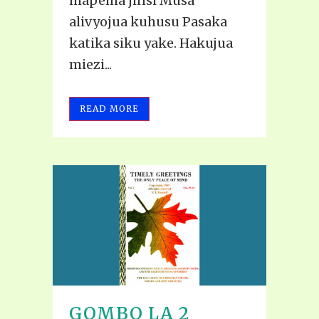
mapema jinsi Musa
alivyojua kuhusu Pasaka
katika siku yake. Hakujua
miezi...
READ MORE
GOMBO LA 2