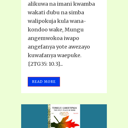
alikuwa na imani kwamba
wakati dubu na simba
walipokuja kula wana-
kondoo wake, Mungu
angemwokoa iwapo
angefanya yote awezayo
kuwafanya waepuke.
{2TG35: 10.3}...
READ MORE