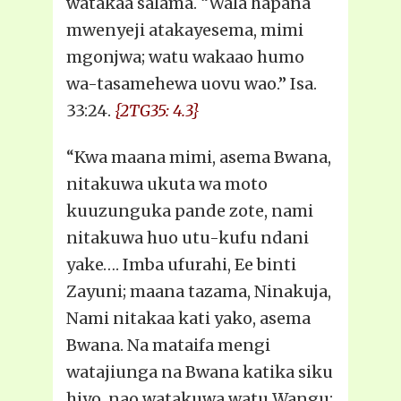
watakaa salama. “Wala hapana
mwenyeji atakayesema, mimi
mgonjwa; watu wakaao humo
wa-tasamehewa uovu wao.” Isa.
33:24.
{2TG35: 4.3}
“Kwa maana mimi, asema Bwana,
nitakuwa ukuta wa moto
kuuzunguka pande zote, nami
nitakuwa huo utu-kufu ndani
yake…. Imba ufurahi, Ee binti
Zayuni; maana tazama, Ninakuja,
Nami nitakaa kati yako, asema
Bwana. Na mataifa mengi
watajiunga na Bwana katika siku
hiyo, nao watakuwa watu Wangu: