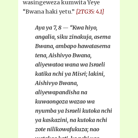
wasingeweza kumwita Yeye
“Bwana haki yetu.”
{2TG35: 4.1}
Aya ya 7, 8 — “Kwa hiyo,
angalia, siku zinakuja, asema
Bwana, ambapo hawatasema
tena, Aishivyo Bwana,
aliyewatoa wana wa Israeli
katika nchi ya Misri; lakini,
Aishivyo Bwana,
aliyewapandisha na
kuwaongoza wazao wa
nyumba ya Israeli kutoka nchi
ya kaskazini, na kutoka nchi
zote nilikowafukuza; nao