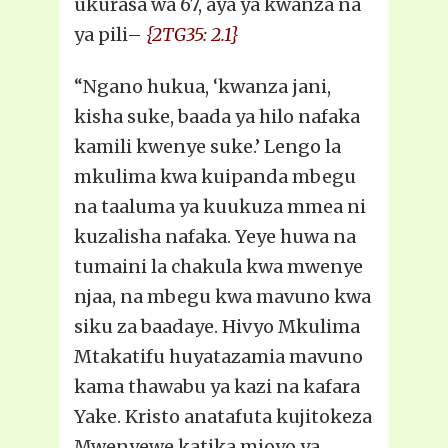
ukurasa wa 67, aya ya kwanza na
ya pili–
{2TG35: 2.1}
“Ngano hukua, ‘kwanza jani,
kisha suke, baada ya hilo nafaka
kamili kwenye suke.’ Lengo la
mkulima kwa kuipanda mbegu
na taaluma ya kuukuza mmea ni
kuzalisha nafaka. Yeye huwa na
tumaini la chakula kwa mwenye
njaa, na mbegu kwa mavuno kwa
siku za baadaye. Hivyo Mkulima
Mtakatifu huyatazamia mavuno
kama thawabu ya kazi na kafara
Yake. Kristo anatafuta kujitokeza
Mwenyewe katika mioyo ya