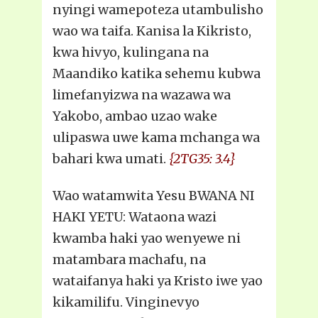
nyingi wamepoteza utambulisho
wao wa taifa. Kanisa la Kikristo,
kwa hivyo, kulingana na
Maandiko katika sehemu kubwa
limefanyizwa na wazawa wa
Yakobo, ambao uzao wake
ulipaswa uwe kama mchanga wa
bahari kwa umati.
{2TG35: 3.4}
Wao watamwita Yesu BWANA NI
HAKI YETU: Wataona wazi
kwamba haki yao wenyewe ni
matambara machafu, na
wataifanya haki ya Kristo iwe yao
kikamilifu. Vinginevyo