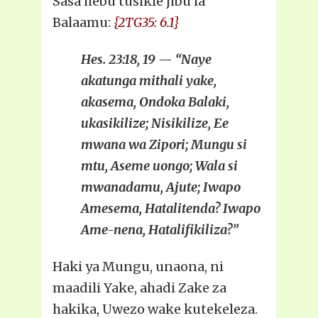
Sasa hebu tusikie jibu la
Balaamu:
{2TG35: 6.1}
Hes. 23:18, 19 — “Naye
akatunga mithali yake,
akasema, Ondoka Balaki,
ukasikilize; Nisikilize, Ee
mwana wa Zipori; Mungu si
mtu, Aseme uongo; Wala si
mwanadamu, Ajute; Iwapo
Amesema, Hatalitenda? Iwapo
Ame-nena, Hatalifikiliza?”
Haki ya Mungu, unaona, ni
maadili Yake, ahadi Zake za
hakika, Uwezo wake kutekeleza.