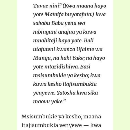
Tuvae nini? (Kwa maana hayo
yote Mataifa huyatafuta:) kwa
sababu Baba yenu wa
mbinguni anajua ya kuwa
mnahitaji hayo yote. Bali
utafuteni kwanza Ufalme wa
Mungu, na haki Yake; na hayo
yote mtazidishiwa. Basi
msisumbukie ya kesho; kwa
kuwa kesho itajisumbukia
yenyewe. Yatosha kwa siku
maovu yake.”
Msisumbukie ya kesho, maana
itajisumbukia yenyewe — kwa