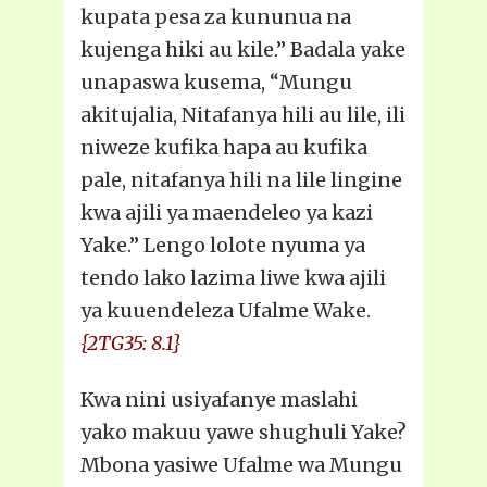
kupata pesa za kununua na
kujenga hiki au kile.” Badala yake
unapaswa kusema, “Mungu
akitujalia, Nitafanya hili au lile, ili
niweze kufika hapa au kufika
pale, nitafanya hili na lile lingine
kwa ajili ya maendeleo ya kazi
Yake.” Lengo lolote nyuma ya
tendo lako lazima liwe kwa ajili
ya kuuendeleza Ufalme Wake.
{2TG35: 8.1}
Kwa nini usiyafanye maslahi
yako makuu yawe shughuli Yake?
Mbona yasiwe Ufalme wa Mungu