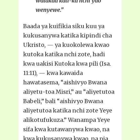
watakaa kati-ka nchi yao
wenyewe.”
Baada ya kuifikia siku kuu ya
kukusanywa katika kipindi cha
Ukristo, — ya kuokolewa kwao
kutoka katika nchi zote, hadi
kwa uakisi Kutoka kwa pili (Isa.
11:11), — kwa kawaida
hawatasema, “aishivyo Bwana
aliyetu-toa Misri,” au “aliyetutoa
Babeli,” bali “aishivyo Bwana
aliyetutoa katika nchi zote Yeye
alikotufukuza.” Wanampa Yeye
sifa kwa kutawanywa kwao, na
kwa kukusanywa kwao, na pia