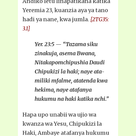
Andiko letu linapatikana katika
Yeremia 23, kuanzia aya ya tano
hadi ya nane, kwa jumla.
{2TG35:
3.1}
Yer. 23:5 — “Tazama siku
zinakuja, asema Bwana,
Nitakapomchipushia Daudi
Chipukizi la haki; naye ata-
miliki mfalme, atatenda kwa
hekima, naye atafanya
hukumu na haki katika nchi.”
Hapa upo unabii wa ujio wa
kwanza wa Yesu, Chipukizi la
Haki, Ambaye atafanya hukumu