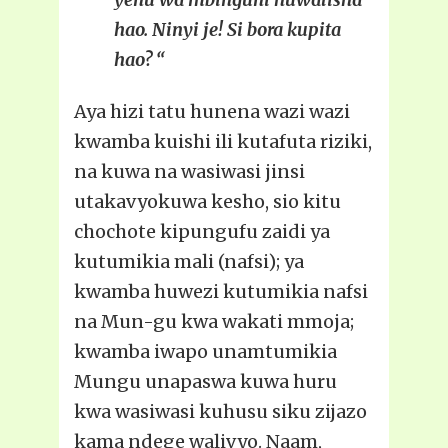
hao. Ninyi je! Si bora kupita
hao? “
Aya hizi tatu hunena wazi wazi
kwamba kuishi ili kutafuta riziki,
na kuwa na wasiwasi jinsi
utakavyokuwa kesho, sio kitu
chochote kipungufu zaidi ya
kutumikia mali (nafsi); ya
kwamba huwezi kutumikia nafsi
na Mun-gu kwa wakati mmoja;
kwamba iwapo unamtumikia
Mungu unapaswa kuwa huru
kwa wasiwasi kuhusu siku zijazo
kama ndege walivyo. Naam,