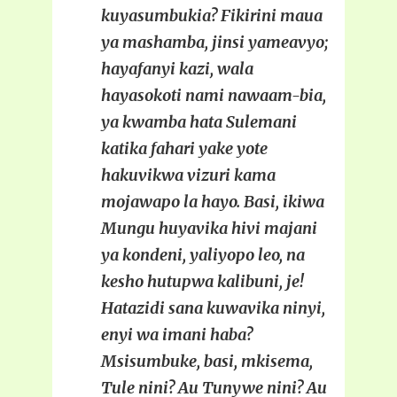
kuyasumbukia? Fikirini maua
ya mashamba, jinsi yameavyo;
hayafanyi kazi, wala
hayasokoti nami nawaam-bia,
ya kwamba hata Sulemani
katika fahari yake yote
hakuvikwa vizuri kama
mojawapo la hayo. Basi, ikiwa
Mungu huyavika hivi majani
ya kondeni, yaliyopo leo, na
kesho hutupwa kalibuni, je!
Hatazidi sana kuwavika ninyi,
enyi wa imani haba?
Msisumbuke, basi, mkisema,
Tule nini? Au Tunywe nini? Au