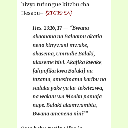
hivyo tufungue kitabu cha
Hesabu–
{2TG35: 5.4}
Hes. 23:16, 17 — “Bwana
akaonana na Balaamu akatia
neno kinywani mwake,
akasema, Umrudie Balaki,
ukaseme hivi. Akafika kwake,
[alipofika kwa Balaki] na
tazama, amesimama karibu na
sadaka yake ya ku-teketezwa,
na wakuu wa Moabu pamoja
naye. Balaki akamwambia,
Bwana amenena nini?”