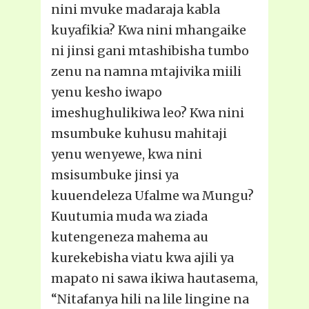
nini mvuke madaraja kabla
kuyafikia? Kwa nini mhangaike
ni jinsi gani mtashibisha tumbo
zenu na namna mtajivika miili
yenu kesho iwapo
imeshughulikiwa leo? Kwa nini
msumbuke kuhusu mahitaji
yenu wenyewe, kwa nini
msisumbuke jinsi ya
kuuendeleza Ufalme wa Mungu?
Kuutumia muda wa ziada
kutengeneza mahema au
kurekebisha viatu kwa ajili ya
mapato ni sawa ikiwa hautasema,
“Nitafanya hili na lile lingine na