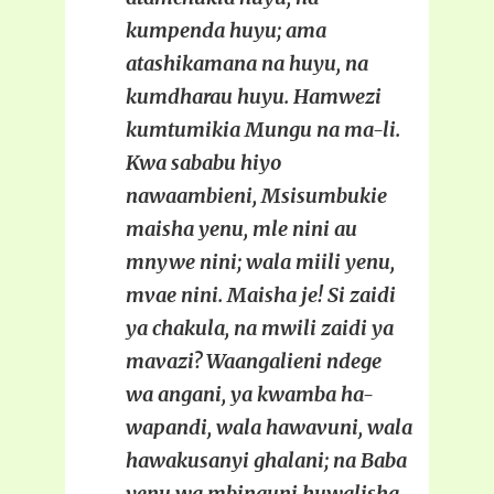
kumpenda huyu; ama
atashikamana na huyu, na
kumdharau huyu. Hamwezi
kumtumikia Mungu na ma-li.
Kwa sababu hiyo
nawaambieni, Msisumbukie
maisha yenu, mle nini au
mnywe nini; wala miili yenu,
mvae nini. Maisha je! Si zaidi
ya chakula, na mwili zaidi ya
mavazi? Waangalieni ndege
wa angani, ya kwamba ha-
wapandi, wala hawavuni, wala
hawakusanyi ghalani; na Baba
yenu wa mbinguni huwalisha