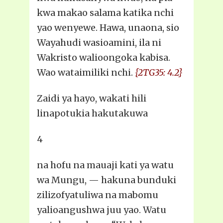
kwa makao salama katika nchi
yao wenyewe. Hawa, unaona, sio
Wayahudi wasioamini, ila ni
Wakristo walioongoka kabisa.
Wao wataimiliki nchi.
{2TG35: 4.2}
Zaidi ya hayo, wakati hili
linapotukia hakutakuwa
4
na hofu na mauaji kati ya watu
wa Mungu, — hakuna bunduki
zilizofyatuliwa na mabomu
yalioangushwa juu yao. Watu