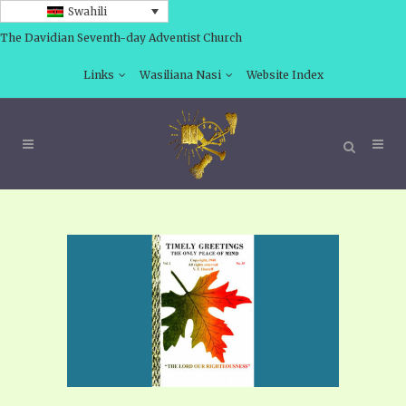
Swahili
The Davidian Seventh-day Adventist Church
Links
Wasiliana Nasi
Website Index