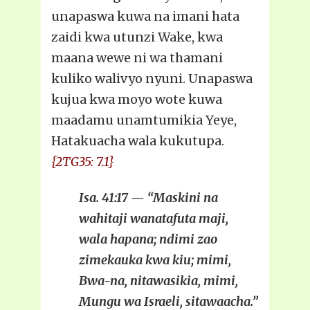
unapaswa kuwa na imani hata
zaidi kwa utunzi Wake, kwa
maana wewe ni wa thamani
kuliko walivyo nyuni. Unapaswa
kujua kwa moyo wote kuwa
maadamu unamtumikia Yeye,
Hatakuacha wala kukutupa.
{2TG35: 7.1}
Isa. 41:17 — “Maskini na
wahitaji wanatafuta maji,
wala hapana; ndimi zao
zimekauka kwa kiu; mimi,
Bwa-na, nitawasikia, mimi,
Mungu wa Israeli, sitawaacha.”