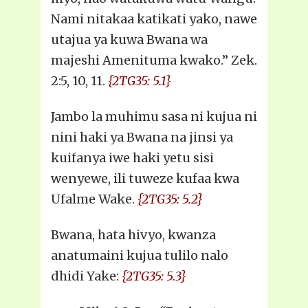
Nami nitakaa katikati yako, nawe
utajua ya kuwa Bwana wa
majeshi Amenituma kwako.” Zek.
2:5, 10, 11.
{2TG35: 5.1}
Jambo la muhimu sasa ni kujua ni
nini haki ya Bwana na jinsi ya
kuifanya iwe haki yetu sisi
wenyewe, ili tuweze kufaa kwa
Ufalme Wake.
{2TG35: 5.2}
Bwana, hata hivyo, kwanza
anatumaini kujua tulilo nalo
dhidi Yake:
{2TG35: 5.3}