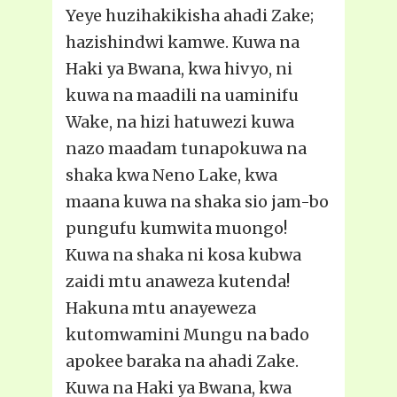
Yeye huzihakikisha ahadi Zake;
hazishindwi kamwe. Kuwa na
Haki ya Bwana, kwa hivyo, ni
kuwa na maadili na uaminifu
Wake, na hizi hatuwezi kuwa
nazo maadam tunapokuwa na
shaka kwa Neno Lake, kwa
maana kuwa na shaka sio jam-bo
pungufu kumwita muongo!
Kuwa na shaka ni kosa kubwa
zaidi mtu anaweza kutenda!
Hakuna mtu anayeweza
kutomwamini Mungu na bado
apokee baraka na ahadi Zake.
Kuwa na Haki ya Bwana, kwa