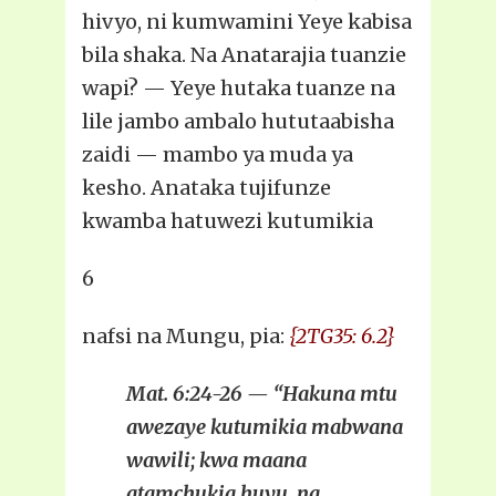
hivyo, ni kumwamini Yeye kabisa
bila shaka. Na Anatarajia tuanzie
wapi? — Yeye hutaka tuanze na
lile jambo ambalo hututaabisha
zaidi — mambo ya muda ya
kesho. Anataka tujifunze
kwamba hatuwezi kutumikia
6
nafsi na Mungu, pia:
{2TG35: 6.2}
Mat. 6:24-26 — “Hakuna mtu
awezaye kutumikia mabwana
wawili; kwa maana
atamchukia huyu, na