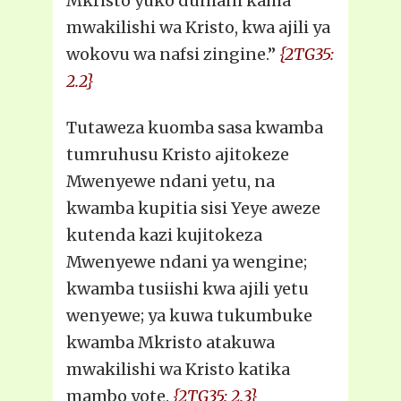
Mkristo yuko duniani kama
mwakilishi wa Kristo, kwa ajili ya
wokovu wa nafsi zingine.”
{2TG35:
2.2}
Tutaweza kuomba sasa kwamba
tumruhusu Kristo ajitokeze
Mwenyewe ndani yetu, na
kwamba kupitia sisi Yeye aweze
kutenda kazi kujitokeza
Mwenyewe ndani ya wengine;
kwamba tusiishi kwa ajili yetu
wenyewe; ya kuwa tukumbuke
kwamba Mkristo atakuwa
mwakilishi wa Kristo katika
mambo yote.
{2TG35: 2.3}