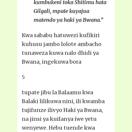
kumbukeni toka Shitimu hata
Gilgali, mpate kuyajua
matendo ya haki ya Bwana.”
Kwa sababu hatuwezi kufikiri
kuhusu jambo lolote ambacho
tunaweza kuwa nalo dhidi ya
Bwana, ingekuwa bora
5
tupate jibu la Balaamu kwa
Balaki lilikuwa nini, ili kwamba
tujifunze ilivyo Haki ya Bwana,
na jinsi ya kuifanya iwe yetu
wenyewe. Hebu tuende kwa