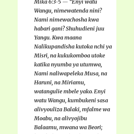
Mika 6:3-5 — “Enyi watu
Wangu, nimewatenda nini?
Nami nimewachosha kwa
habari gani? Shuhudieni juu
Yangu. Kwa maana
Nalikupandisha kutoka nchi ya
Misri, na kukukomboa utoke
katika nyumba ya utumwa,
Nami naliwapeleka Musa, na
Haruni, na Miriamu,
watangulie mbele yako. Enyi
watu Wangu, kumbukeni sasa
alivyouliza Balaki, mfalme wa
Moabu, na alivyojibu
Balaamu, mwana wa Beori;