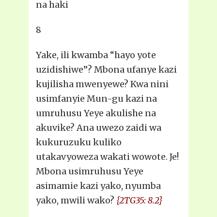
na haki
8
Yake, ili kwamba “hayo yote
uzidishiwe”? Mbona ufanye kazi
kujilisha mwenyewe? Kwa nini
usimfanyie Mun-gu kazi na
umruhusu Yeye akulishe na
akuvike? Ana uwezo zaidi wa
kukuruzuku kuliko
utakavyoweza wakati wowote. Je!
Mbona usimruhusu Yeye
asimamie kazi yako, nyumba
yako, mwili wako?
{2TG35: 8.2}