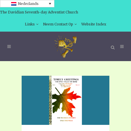
Nederlands
The Davidian Seventh-day Adventist Church
Links
Neem Contact Op
Website Index