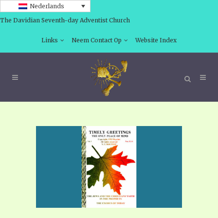
Nederlands
The Davidian Seventh-day Adventist Church
Links
Neem Contact Op
Website Index