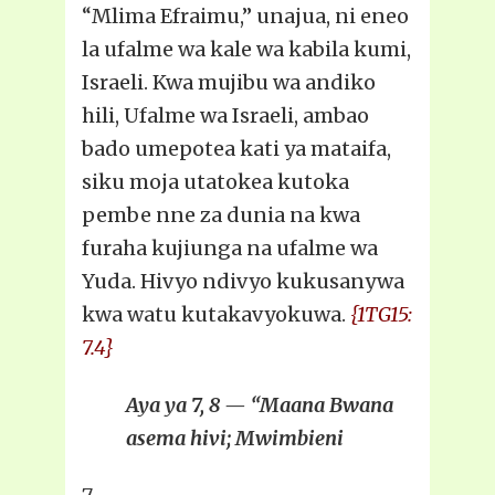
“Mlima Efraimu,” unajua, ni eneo
la ufalme wa kale wa kabila kumi,
Israeli. Kwa mujibu wa andiko
hili, Ufalme wa Israeli, ambao
bado umepotea kati ya mataifa,
siku moja utatokea kutoka
pembe nne za dunia na kwa
furaha kujiunga na ufalme wa
Yuda. Hivyo ndivyo kukusanywa
kwa watu kutakavyokuwa.
{1TG15:
7.4}
Aya ya 7, 8 — “Maana Bwana
asema hivi; Mwimbieni