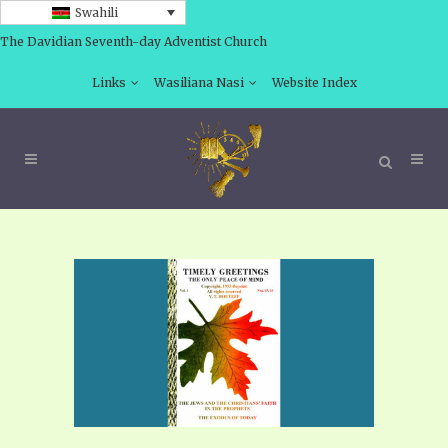
Swahili
The Davidian Seventh-day Adventist Church
Links
Wasiliana Nasi
Website Index