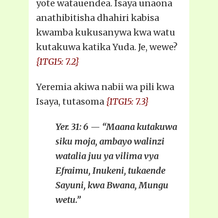
yote watauendea. Isaya unaona
anathibitisha dhahiri kabisa
kwamba kukusanywa kwa watu
kutakuwa katika Yuda. Je, wewe?
{1TG15: 7.2}
Yeremia akiwa nabii wa pili kwa
Isaya, tutasoma
{1TG15: 7.3}
Yer. 31: 6 — “Maana kutakuwa
siku moja, ambayo walinzi
watalia juu ya vilima vya
Efraimu, Inukeni, tukaende
Sayuni, kwa Bwana, Mungu
wetu.”