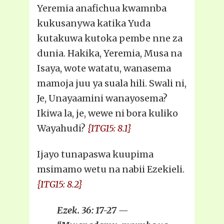
Yeremia anafichua kwamnba
kukusanywa katika Yuda
kutakuwa kutoka pembe nne za
dunia. Hakika, Yeremia, Musa na
Isaya, wote watatu, wanasema
mamoja juu ya suala hili. Swali ni,
Je, Unayaamini wanayosema?
Ikiwa la, je, wewe ni bora kuliko
Wayahudi?
{1TG15: 8.1}
Ijayo tunapaswa kuupima
msimamo wetu na nabii Ezekieli.
{1TG15: 8.2}
Ezek. 36: 17-27 —