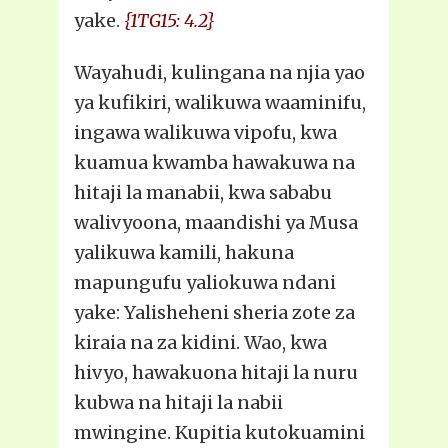
yake.
{1TG15: 4.2}
Wayahudi, kulingana na njia yao
ya kufikiri, walikuwa waaminifu,
ingawa walikuwa vipofu, kwa
kuamua kwamba hawakuwa na
hitaji la manabii, kwa sababu
walivyoona, maandishi ya Musa
yalikuwa kamili, hakuna
mapungufu yaliokuwa ndani
yake: Yalisheheni sheria zote za
kiraia na za kidini. Wao, kwa
hivyo, hawakuona hitaji la nuru
kubwa na hitaji la nabii
mwingine. Kupitia kutokuamini