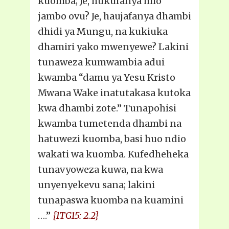
kuomba; Je, hukufanya hilo
jambo ovu? Je, haujafanya dhambi
dhidi ya Mungu, na kukiuka
dhamiri yako mwenyewe? Lakini
tunaweza kumwambia adui
kwamba “damu ya Yesu Kristo
Mwana Wake inatutakasa kutoka
kwa dhambi zote.” Tunapohisi
kwamba tumetenda dhambi na
hatuwezi kuomba, basi huo ndio
wakati wa kuomba. Kufedheheka
tunavyoweza kuwa, na kwa
unyenyekevu sana; lakini
tunapaswa kuomba na kuamini
….”
{1TG15: 2.2}