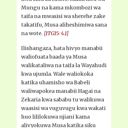
Mungu na kama mkombozi wa
taifa na mwasisi wa sherehe zake
takatifu, Musa aliheshimiwa sana
na wote.
{1TG15: 4.1}
Ilishangaza, hata hivyo manabii
waliofuata baada ya Musa
walikataliwa na taifa la Wayahudi
kwa ujumla. Wale waliokoka
katika uhamisho wa Babeli
waliwapokea manabii Hagai na
Zekaria kwa sababu tu walikuwa
waasisi wa vuguvugu kwa wakati
huo lililokuwa njiani kama
alivyokuwa Musa katika siku