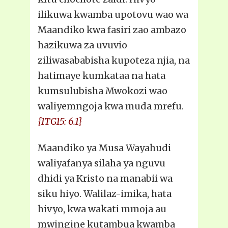
ilikuwa kwamba upotovu wao wa
Maandiko kwa fasiri zao ambazo
hazikuwa za uvuvio
ziliwasababisha kupoteza njia, na
hatimaye kumkataa na hata
kumsulubisha Mwokozi wao
waliyemngoja kwa muda mrefu.
{1TG15: 6.1}
Maandiko ya Musa Wayahudi
waliyafanya silaha ya nguvu
dhidi ya Kristo na manabii wa
siku hiyo. Walilaz-imika, hata
hivyo, kwa wakati mmoja au
mwingine kutambua kwamba