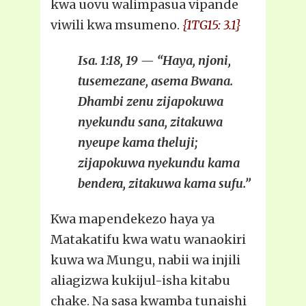
kwa uovu walimpasua vipande
viwili kwa msumeno.
{1TG15: 3.1}
Isa. 1:18, 19 — “Haya, njoni,
tusemezane, asema Bwana.
Dhambi zenu zijapokuwa
nyekundu sana, zitakuwa
nyeupe kama theluji;
zijapokuwa nyekundu kama
bendera, zitakuwa kama sufu.”
Kwa mapendekezo haya ya
Matakatifu kwa watu wanaokiri
kuwa wa Mungu, nabii wa injili
aliagizwa kukijul-isha kitabu
chake. Na sasa kwamba tunaishi