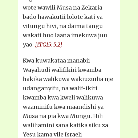
wote wawili Musa na Zekaria
bado hawakutii lolote kati ya
vifungu hivi, na daima tangu
wakati huo laana imekuwa juu
yao.
{1TG15: 5.2}
Kwa kuwakataa manabii
Wayahudi walifikiri kwamba
hakika walikuwa wakiuzuilia nje
udanganyifu, na walif-ikiri
kwamba kwa kweli walikuwa
waaminifu kwa maandishi ya
Musa na pia kwa Mungu. Hili
waliliamini sana katika siku za
Yesu kama vile Israeli