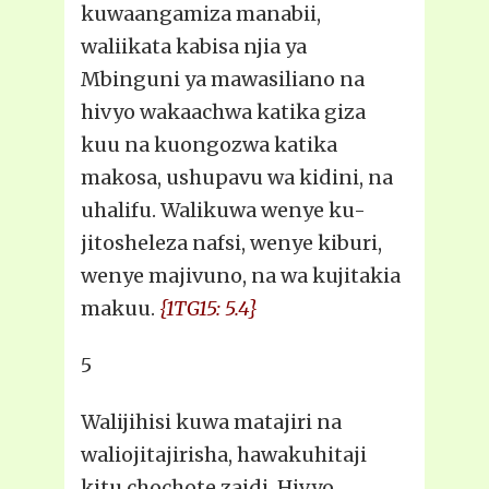
kuwaangamiza manabii,
waliikata kabisa njia ya
Mbinguni ya mawasiliano na
hivyo wakaachwa katika giza
kuu na kuongozwa katika
makosa, ushupavu wa kidini, na
uhalifu. Walikuwa wenye ku-
jitosheleza nafsi, wenye kiburi,
wenye majivuno, na wa kujitakia
makuu.
{1TG15: 5.4}
5
Walijihisi kuwa matajiri na
waliojitajirisha, hawakuhitaji
kitu chochote zaidi. Hivyo