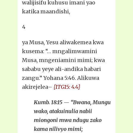
walijisifu kuhusu imani yao
katika maandishi,
4
ya Musa, Yesu aliwakemea kwa
kusema: “… mngalimwamini
Musa, mngeniamini mimi; kwa
sababu yeye ali-andika habari
zangu.” Yohana 5:46. Alikuwa
akirejelea–
{1TG15: 4.4}
Kumb. 18:15 — “Bwana, Mungu
wako, atakuinulia nabii
miongoni mwa ndugu zako
kama nilivyo mimi;