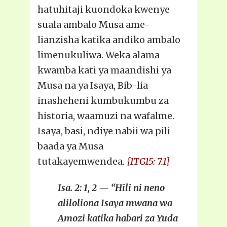
hatuhitaji kuondoka kwenye
suala ambalo Musa ame-
lianzisha katika andiko ambalo
limenukuliwa. Weka alama
kwamba kati ya maandishi ya
Musa na ya Isaya, Bib-lia
inasheheni kumbukumbu za
historia, waamuzi na wafalme.
Isaya, basi, ndiye nabii wa pili
baada ya Musa
tutakayemwendea.
{1TG15: 7.1}
Isa. 2: 1, 2 — “Hili ni neno
aliloliona Isaya mwana wa
Amozi katika habari za Yuda