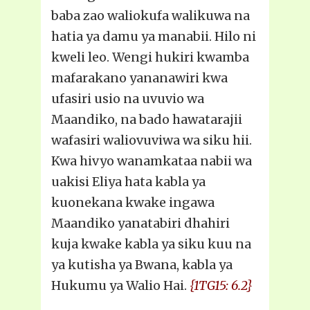
baba zao waliokufa walikuwa na
hatia ya damu ya manabii. Hilo ni
kweli leo. Wengi hukiri kwamba
mafarakano yananawiri kwa
ufasiri usio na uvuvio wa
Maandiko, na bado hawatarajii
wafasiri waliovuviwa wa siku hii.
Kwa hivyo wanamkataa nabii wa
uakisi Eliya hata kabla ya
kuonekana kwake ingawa
Maandiko yanatabiri dhahiri
kuja kwake kabla ya siku kuu na
ya kutisha ya Bwana, kabla ya
Hukumu ya Walio Hai.
{1TG15: 6.2}