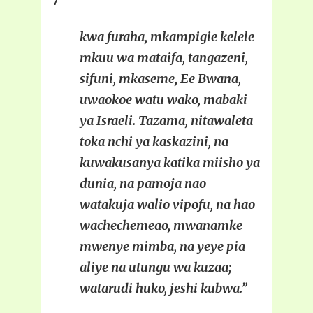
7
kwa furaha, mkampigie kelele
mkuu wa mataifa, tangazeni,
sifuni, mkaseme, Ee Bwana,
uwaokoe watu wako, mabaki
ya Israeli. Tazama, nitawaleta
toka nchi ya kaskazini, na
kuwakusanya katika miisho ya
dunia, na pamoja nao
watakuja walio vipofu, na hao
wachechemeao, mwanamke
mwenye mimba, na yeye pia
aliye na utungu wa kuzaa;
watarudi huko, jeshi kubwa.”