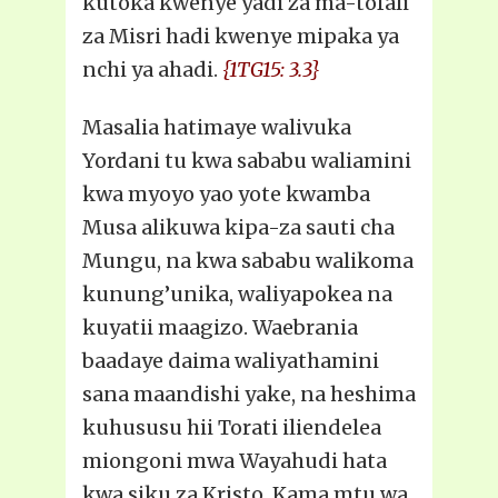
kutoka kwenye yadi za ma-tofali
za Misri hadi kwenye mipaka ya
nchi ya ahadi.
{1TG15: 3.3}
Masalia hatimaye walivuka
Yordani tu kwa sababu waliamini
kwa myoyo yao yote kwamba
Musa alikuwa kipa-za sauti cha
Mungu, na kwa sababu walikoma
kunung’unika, waliyapokea na
kuyatii maagizo. Waebrania
baadaye daima waliyathamini
sana maandishi yake, na heshima
kuhususu hii Torati iliendelea
miongoni mwa Wayahudi hata
kwa siku za Kristo. Kama mtu wa