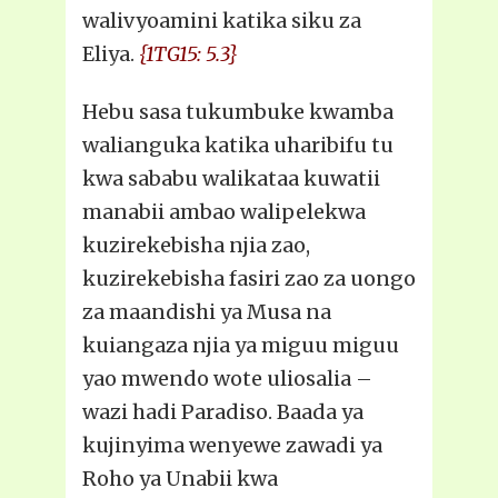
walivyoamini katika siku za
Eliya.
{1TG15: 5.3}
Hebu sasa tukumbuke kwamba
walianguka katika uharibifu tu
kwa sababu walikataa kuwatii
manabii ambao walipelekwa
kuzirekebisha njia zao,
kuzirekebisha fasiri zao za uongo
za maandishi ya Musa na
kuiangaza njia ya miguu miguu
yao mwendo wote uliosalia –
wazi hadi Paradiso. Baada ya
kujinyima wenyewe zawadi ya
Roho ya Unabii kwa