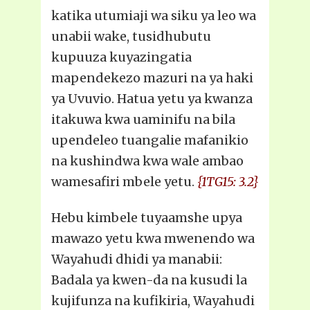
katika utumiaji wa siku ya leo wa
unabii wake, tusidhubutu
kupuuza kuyazingatia
mapendekezo mazuri na ya haki
ya Uvuvio. Hatua yetu ya kwanza
itakuwa kwa uaminifu na bila
upendeleo tuangalie mafanikio
na kushindwa kwa wale ambao
wamesafiri mbele yetu.
{1TG15: 3.2}
Hebu kimbele tuyaamshe upya
mawazo yetu kwa mwenendo wa
Wayahudi dhidi ya manabii:
Badala ya kwen-da na kusudi la
kujifunza na kufikiria, Wayahudi