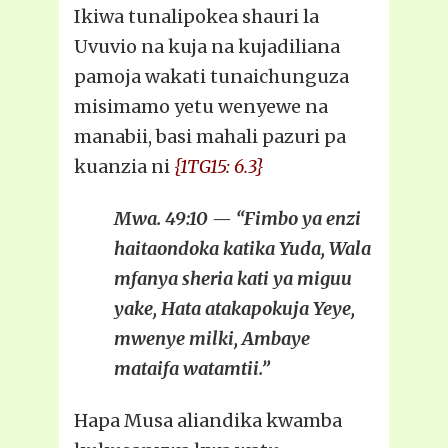
Ikiwa tunalipokea shauri la
Uvuvio na kuja na kujadiliana
pamoja wakati tunaichunguza
misimamo yetu wenyewe na
manabii, basi mahali pazuri pa
kuanzia ni
{1TG15: 6.3}
Mwa. 49:10 — “Fimbo ya enzi
haitaondoka katika Yuda, Wala
mfanya sheria kati ya miguu
yake, Hata atakapokuja Yeye,
mwenye milki, Ambaye
mataifa watamtii.”
Hapa Musa aliandika kwamba