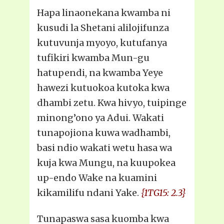
Hapa linaonekana kwamba ni
kusudi la Shetani alilojifunza
kutuvunja myoyo, kutufanya
tufikiri kwamba Mun-gu
hatupendi, na kwamba Yeye
hawezi kutuokoa kutoka kwa
dhambi zetu. Kwa hivyo, tuipinge
minong’ono ya Adui. Wakati
tunapojiona kuwa wadhambi,
basi ndio wakati wetu hasa wa
kuja kwa Mungu, na kuupokea
up-endo Wake na kuamini
kikamilifu ndani Yake.
{1TG15: 2.3}
Tunapaswa sasa kuomba kwa