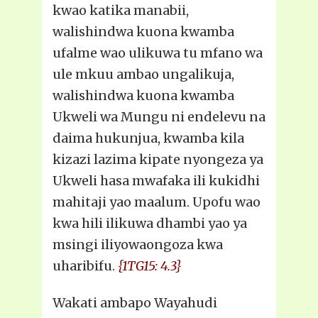
kwao katika manabii,
walishindwa kuona kwamba
ufalme wao ulikuwa tu mfano wa
ule mkuu ambao ungalikuja,
walishindwa kuona kwamba
Ukweli wa Mungu ni endelevu na
daima hukunjua, kwamba kila
kizazi lazima kipate nyongeza ya
Ukweli hasa mwafaka ili kukidhi
mahitaji yao maalum. Upofu wao
kwa hili ilikuwa dhambi yao ya
msingi iliyowaongoza kwa
uharibifu.
{1TG15: 4.3}
Wakati ambapo Wayahudi