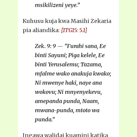
msikilizeni yeye.”
Kuhusu kuja kwa Masihi Zekaria
pia aliandika:
{1TG15: 5.1}
Zek. 9: 9 — “Furahi sana, Ee
binti Sayuni; Piga kelele, Ee
binti Yerusalemu; Tazama,
mfalme wako anakuja kwako;
Ni mwenye haki, naye ana
wokovu; Ni mnyenyekevu,
amepanda punda, Naam,
mwana-punda, mtoto wa
punda.”
Ingawa walidai kuamini katika