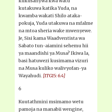
kukusanywa kwa watu
kutakuwa katika Yuda, na
kwamba wakati Shilo ataka-
pokuja, Yuda utakuwa na mfalme
na mtoa sheria wake mwenyewe.
Je, Sisi kama Waadventista wa
Sabato tun-aiamini sehemu hii
ya maandishi ya Musa? Ikiwa la,
basi hatuwezi kusimama vizuri
na Musa kuliko walivyofan-ya
Wayahudi.
{1TG15: 6.4}
6
Kuutathmini msimamo wetu
pamoja na manabii wengine,