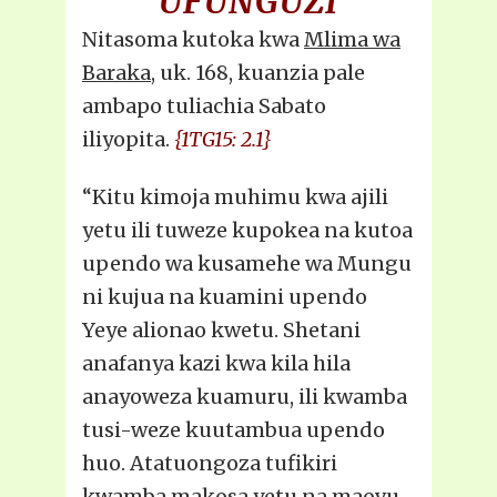
UFUNGUZI
Nitasoma kutoka kwa
Mlima wa
Baraka
, uk. 168, kuanzia pale
ambapo tuliachia Sabato
iliyopita.
{1TG15: 2.1}
“Kitu kimoja muhimu kwa ajili
yetu ili tuweze kupokea na kutoa
upendo wa kusamehe wa Mungu
ni kujua na kuamini upendo
Yeye alionao kwetu. Shetani
anafanya kazi kwa kila hila
anayoweza kuamuru, ili kwamba
tusi-weze kuutambua upendo
huo. Atatuongoza tufikiri
kwamba makosa yetu na maovu