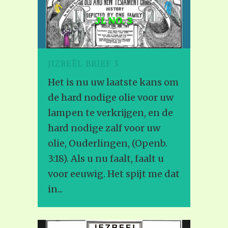
JIZREËL BRIEF 3
Het is nu uw laatste kans om
de hard nodige olie voor uw
lampen te verkrijgen, en de
hard nodige zalf voor uw
olie, Ouderlingen, (Openb.
3:18). Als u nu faalt, faalt u
voor eeuwig. Het spijt me dat
in...