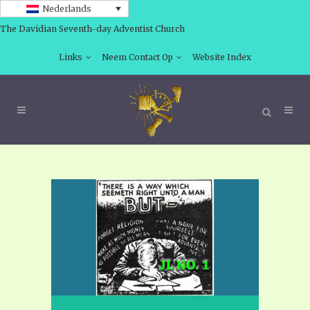
Nederlands
The Davidian Seventh-day Adventist Church
Links
Neem Contact Op
Website Index