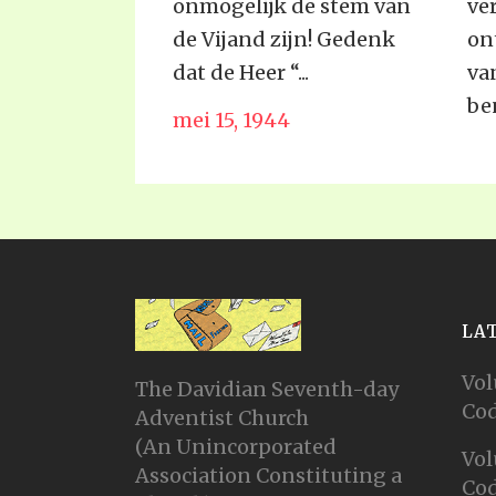
onmogelijk de stem van
ve
de Vijand zijn! Gedenk
on
dat de Heer “...
va
be
mei 15, 1944
jun
LA
Vol
The Davidian Seventh-day
Cod
Adventist Church
(An Unincorporated
Vol
Association Constituting a
Cod