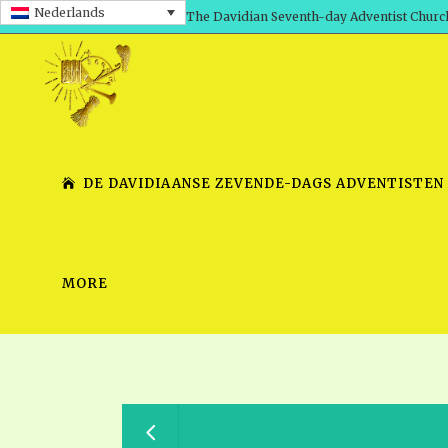
Nederlands
The Davidian Seventh-day Adventist Churc
DE DAVIDIAANSE ZEVENDE-DAGS ADVENTISTEN
MORE
SHEPHERD’S ROD, VOLS. 1 AND 2
PRESENTATION NO. 7 V
SERIES
TRACTS 1-15
SCHOOL OF THE PROPHE
TIMELY GREETINGS, VOL. 1
SCHOOL OF THE PROPH
TIMELY GREETINGS, VOL. 2