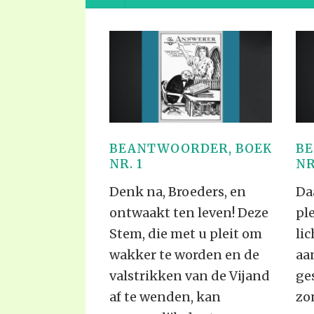
PRAYER MEETINGS
ANSWERER BOOKS 1-5
VIDEO ARCHIVES
UNNUMBERED TRACTS
JEZREEL LETTERS, NOS. 1-9
SYMBOLIC CODES
SHEPHERD’S ROD STUDY CHARTS
BEANTWOORDER, BOEK
BE
NR. 1
NR
Denk na, Broeders, en
Da
ontwaakt ten leven! Deze
pl
Stem, die met u pleit om
li
wakker te worden en de
aa
valstrikken van de Vijand
ge
af te wenden, kan
zo