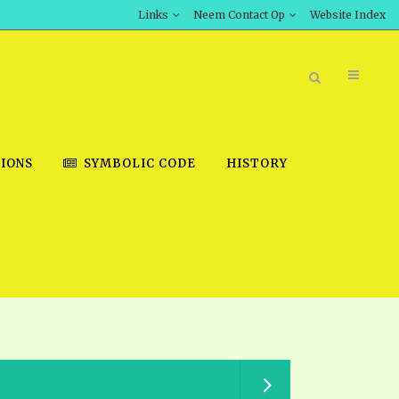
Links
Neem Contact Op
Website Index
IONS
SYMBOLIC CODE
HISTORY
BOOK STORE
INT DOWNLOAD
D STUDIES
DOWNLOAD VIDEOS