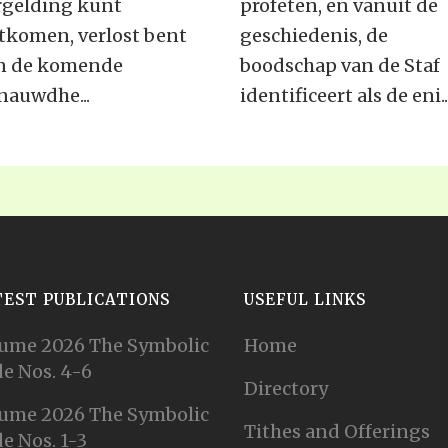
rgelding kunt
profeten, en vanuit de
tkomen, verlost bent
geschiedenis, de
n de komende
boodschap van de Staf
nauwdhe...
identificeert als de eni..
i 15, 1944
juli 15, 1944
TEST PUBLICATIONS
USEFUL LINKS
ume 2026 The Symbolic
Home
e Nos. 4-6
Directory
ume 2026 The Symbolic
Tithes and Offerings
e Nos. 1-3