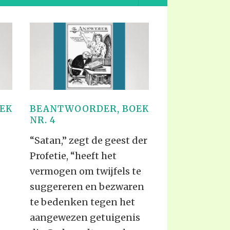
EO'S
UB
F THE PROPHETS
PTS
EK
BEANTWOORDER, BOEK
BEANTWOOR
NR. 4
NR. 5
“Satan,” zegt de geest der
Net zoals het
Profetie, “heeft het
Voorbeeld van
vermogen om twijfels te
godsdienst h
suggereren en bezwaren
Zoon) van Go
te bedenken tegen het
menselijke vo
aangewezen getuigenis
Johannes 1:1), 