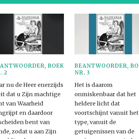
ALLE VID
THE SHEPHERD’S ROD IN EP
FORMAT
SCHOOL O
SPIRIT OF PROPHECY EXCER
LITERATURE
ANTWOORDER, BOEK
BEANTWOORDER, BO
. 2
NR. 3
ar nu de Heer enerzijds
Het is daarom
eit dat u Zijn machtige
onmiskenbaar dat het
cht van Waarheid
heldere licht dat
ngrijpt en daardoor
voortschijnt vanuit het
scheiden bent van
type, vanuit de
nde, zodat u aan Zijn
getuigenissen van de