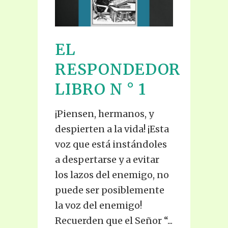
EL
EL
RESPONDEDOR
RES
LIBRO N ° 1
LIBR
¡Piensen, hermanos, y
Ahora q
despierten a la vida! ¡Esta
el Señor
voz que está instándoles
amonest
a despertarse y a evitar
aferrars
los lazos del enemigo, no
luz de V
puede ser posiblemente
manera 
la voz del enemigo!
del peca
Recuerden que el Señor “...
pueda e