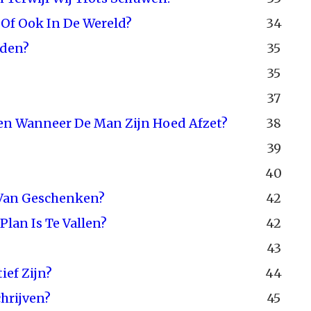
 Of Ook In De Wereld?
34
rden?
35
35
37
en Wanneer De Man Zijn Hoed Afzet?
38
39
40
 Van Geschenken?
42
lan Is Te Vallen?
42
43
ief Zijn?
44
hrijven?
45