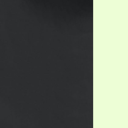
EO'S
UB
F THE PROPHETS
PTS