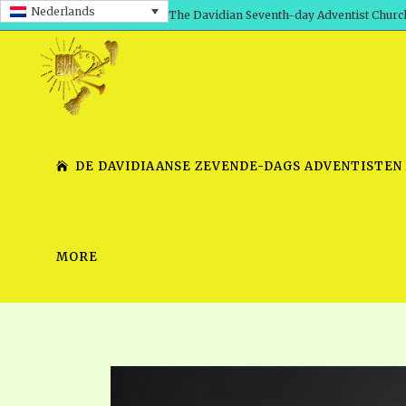
Nederlands
The Davidian Seventh-day Adventist Churc
DE DAVIDIAANSE ZEVENDE-DAGS ADVENTISTEN
MORE
SHEPHERD’S ROD, VOLS. 1 AND 2
PRESENTATION NO. 7 V
SERIES
TRACTS 1-15
SCHOOL OF THE PROPHE
TIMELY GREETINGS, VOL. 1
SCHOOL OF THE PROPH
TIMELY GREETINGS, VOL. 2