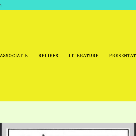
h
 ASSOCIATIE
BELIEFS
LITERATURE
PRESENTAT
IDEO
PRAYER MEETINGS: AUDIO
PDF DOWNLOAD
POWERPO
SCHOOL OF THE PROPHETS:
THE SHEPHERD’S ROD FOLIO
TS, 2021
AUDIO
BASIC RO
ANDROID APPS
ETS, 2020
HOW TO 
IOS APPS