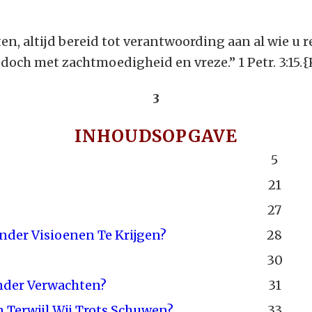
en, altijd bereid tot verantwoording aan al wie u 
, doch met zachtmoedigheid en vreze.” 1 Petr. 3:15.{
3
INHOUDSOPGAVE
5
21
27
der Visioenen Te Krijgen?
28
30
Ander Verwachten?
31
 Terwijl Wij Trots Schuwen?
33