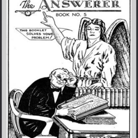
ALLE VID
THE SHEPHERD’S ROD IN EP
FORMAT
SCHOOL O
SPIRIT OF PROPHECY EXCER
LITERATURE