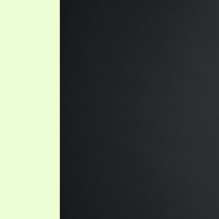
PRAYER MEETINGS
ANSWERER BOOKS 1-5
VIDEO ARCHIVES
UNNUMBERED TRACTS
JEZREEL LETTERS, NOS. 1-9
SYMBOLIC CODES
SHEPHERD’S ROD STUDY CHARTS