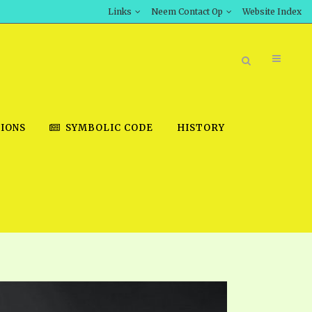
Links
Neem Contact Op
Website Index
IONS
SYMBOLIC CODE
HISTORY
BOOK STORE
INT DOWNLOAD
D STUDIES
DOWNLOAD VIDEOS