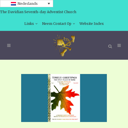
Nederlands
The Davidian Seventh-day Adventist Church
Links
Neem Contact Op
Website Index