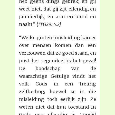
heb geens dings gebrek; en gij
weet niet, dat gij zijt ellendig, en
jammerlijk, en arm en blind en
naakt.”
{1TG29: 4.2}
“Welke grotere misleiding kan er
over mensen komen dan een
vertrouwen dat ze goed staan, en
juist het tegendeel is het geval!
De boodschap van de
waarachtige Getuige vindt het
volk Gods in een treurig
zelfbedrog; hoewel ze in die
misleiding toch eerlijk zijn. Ze
weten niet dat hun toestand in
Gods oog ellendig is. Terwijl