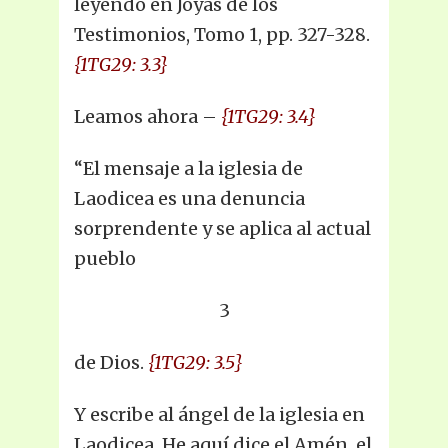
leyendo en Joyas de los
Testimonios, Tomo 1, pp. 327-328.
{1TG29: 3.3}
Leamos ahora –
{1TG29: 3.4}
“El mensaje a la iglesia de
Laodicea es una denuncia
sorprendente y se aplica al actual
pueblo
3
de Dios.
{1TG29: 3.5}
Y escribe al ángel de la iglesia en
Laodicea. He aquí dice el Amén, el