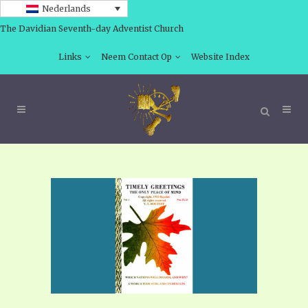
Nederlands
The Davidian Seventh-day Adventist Church
Links
Neem Contact Op
Website Index