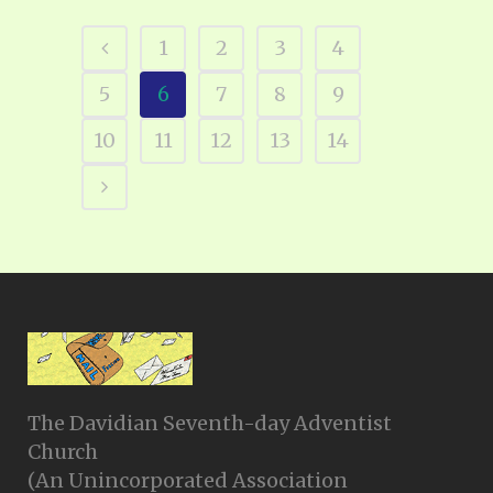
1
2
3
4
5
6
7
8
9
10
11
12
13
14
The Davidian Seventh-day Adventist
Church
(An Unincorporated Association