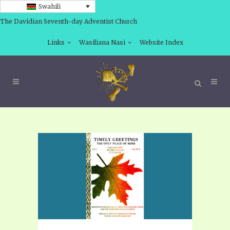
Swahili
The Davidian Seventh-day Adventist Church
Links
Wasiliana Nasi
Website Index