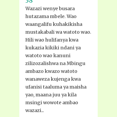
38
Wazazi wenye busara
hutazama mbele. Wao
waangalifu kuhakikisha
mustakabali wa watoto wao.
Hili wao hulifanya kwa
kukazia kikiki ndani ya
watoto wao kanuni
zilizozalishwa na Mbingu
ambazo kwazo watoto
wanaweza kujenga kwa
ufanisi taaluma ya maisha
yao, maana juu ya kila
msingi wowote ambao
wazazi...