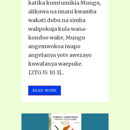
katika kumtumikia Mungu,
alikuwa na imani kwamba
wakati dubu na simba
walipokuja kula wana-
kondoo wake, Mungu
angemwokoa iwapo
angefanya yote awezayo
kuwafanya waepuke.
{2TG35: 10.3}...
READ MORE