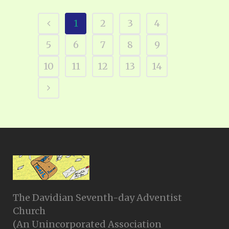
1
2
3
4
5
6
7
8
9
10
11
12
13
14
The Davidian Seventh-day Adventist
Church
(An Unincorporated Association