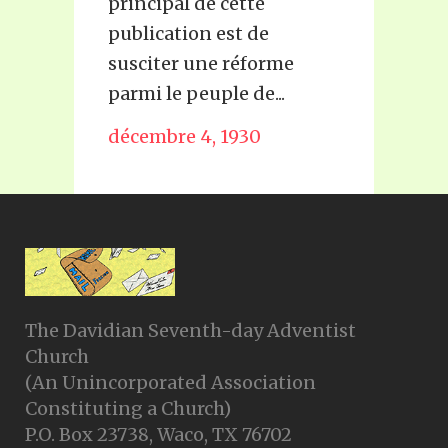
principal de cette
tant que
publication est de
exposer 
susciter une réforme
DIEU a p
parmi le peuple de...
octobre 
décembre 4, 1930
The Davidian Seventh-day Adventist
Church
(An Unincorporated Association
Constituting a Church)
P.O. Box 23738, Waco, TX 76702