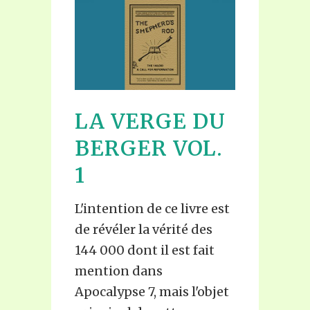
LA VERGE DU
LA 
BERGER VOL.
BER
1
2
L'intention de ce livre est
Ce livre
de révéler la vérité des
pas pou
144 000 dont il est fait
comment
mention dans
ont été
Apocalypse 7, mais l'objet
révélées