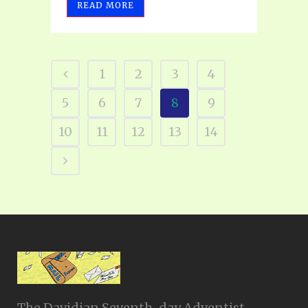
READ MORE
1
2
3
4
5
6
7
8
9
10
11
12
13
14
The Davidian Seventh-day Adventist