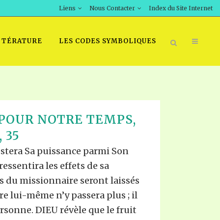
Liens
Nous Contacter
Index du Site Internet
TTÉRATURE
LES CODES SYMBOLIQUES
POUR NOTRE TEMPS,
, 35
tera Sa puissance parmi Son
essentira les effets de sa
s du missionnaire seront laissés
re lui-même n’y passera plus ; il
rsonne. DIEU révèle que le fruit