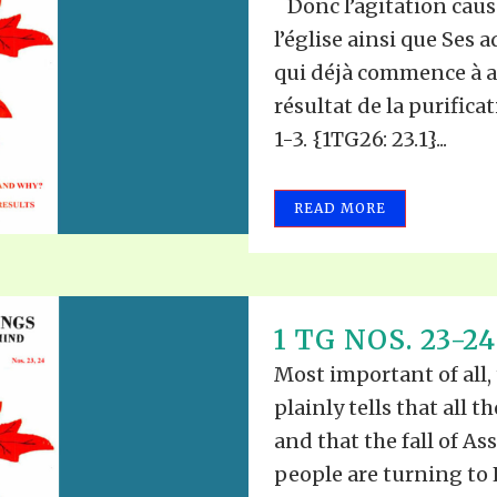
Donc l’agitation causée
l’église ainsi que Ses a
qui déjà commence à ar
résultat de la purificat
1-3. {1TG26: 23.1}...
READ MORE
1 TG NOS. 23-24
Most important of all
plainly tells that all t
and that the fall of As
people are turning to 