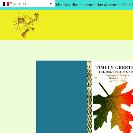
Français
The Davidian Seventh-day Adventist Churc