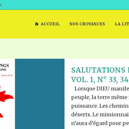
h
ACCUEIL
NOS CROYANCES
LA LI
SALUTATIONS 
VOL. 1, N° 33, 34
Lorsque DIEU manifes
peuple, la terre même r
puissance. Les chemin
déserts. Le missionnai
n’aura d’égard pour pe