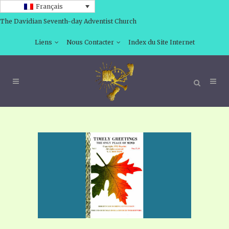
Français
The Davidian Seventh-day Adventist Church
Liens
Nous Contacter
Index du Site Internet