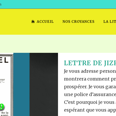
h
ACCUEIL
NOS CROYANCES
LA LI
LETTRE DE JIZ
Je vous adresse perso
montrera comment prof
prospérer. Je vous gara
une police d’assurance
C’est pourquoi je vou
espérant que vous appré