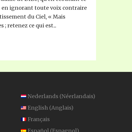
t en ignorant toute voix contraire
ertissement du Ciel, « Mais
; retenez ce qui est...
Nederlands
(
Néerlandais
)
English
(
Anglais
)
Français
Español
(
Espagnol
)