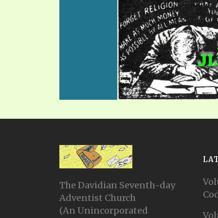
LA
Vol
The Davidian Seventh-day
Cod
Adventist Church
(An Unincorporated
Vol