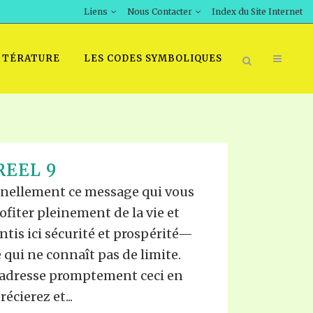
Liens
Nous Contacter
Index du Site Internet
TTÉRATURE
LES CODES SYMBOLIQUES
REEL 9
nnellement ce message qui vous
iter pleinement de la vie et
ntis ici sécurité et prospérité—
 qui ne connaît pas de limite.
s adresse promptement ceci en
cierez et...