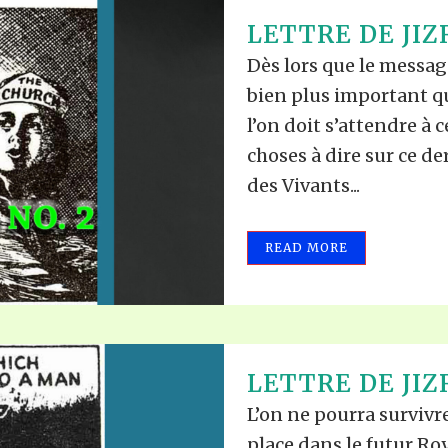
LETTRE DE JIZ
Dès lors que le messa
bien plus important q
l’on doit s’attendre à c
choses à dire sur ce de
des Vivants...
READ MORE
LETTRE DE JIZ
L’on ne pourra surviv
place dans le futur R