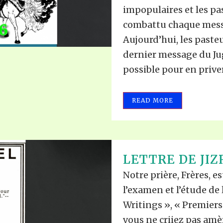
impopulaires et les p
combattu chaque messa
Aujourd’hui, les paste
dernier message du Jug
possible pour en priver
READ MORE
LETTRE DE JIZ
Notre prière, Frères, 
l’examen et l’étude de 
Writings », « Premiers É
vous ne criiez pas amè