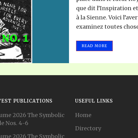
que dit l’Inspiration e
à la Sienne. Voici l’av
examinez toutes choses 
READ MORE
TEST PUBLICATIONS
USEFUL LINKS
ume 2026 The Symbolic
Home
e Nos. 4-6
Directory
ume 2026 The Symbolic