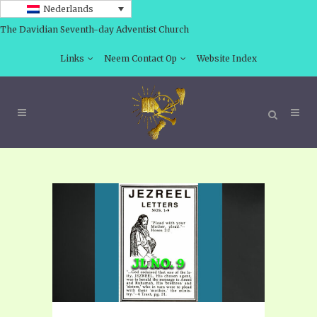
Nederlands
The Davidian Seventh-day Adventist Church
Links
Neem Contact Op
Website Index