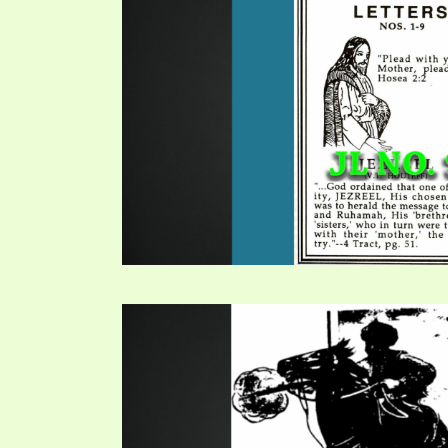
PRAYER MEETINGS
ANSWERER BOOKS 1-5
VIDEO ARCHIVES
UNNUMBERED TRACTS
JEZREEL LETTERS, NOS. 1-9
SYMBOLIC CODES
SHEPHERD’S ROD STUDY CHARTS