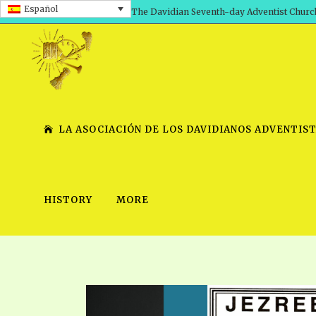
Español
The Davidian Seventh-day Adventist Churc
LA ASOCIACIÓN DE LOS DAVIDIANOS ADVENTIST
HISTORY
MORE
SHEPHERD’S ROD, VOLS. 1 AND 2
PRESENTATION NO. 7 V
SERIES
TRACTS 1-15
SCHOOL OF THE PROPHE
TIMELY GREETINGS, VOL. 1
SCHOOL OF THE PROPH
TIMELY GREETINGS, VOL. 2