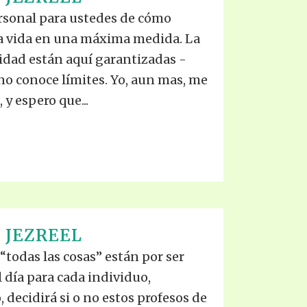
S VIDEO
UB
rsonal para ustedes de cómo
F THE PROPHETS
la vida en una máxima medida. La
PTS
idad están aquí garantizadas -
no conoce límites. Yo, aun mas, me
 y espero que...
 JEZREEL
e “todas las cosas” están por ser
l día para cada individuo,
 decidirá si o no estos profesos de