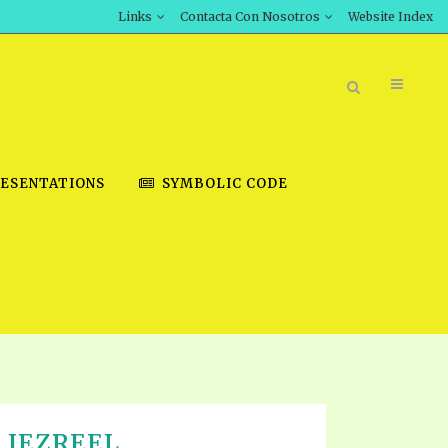
Links
Contacta Con Nosotros
Website Index
ESENTATIONS
SYMBOLIC CODE
BOOK STORE
INT DOWNLOAD
D STUDIES
DOWNLOAD VIDEOS
 JEZREEL