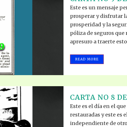
TODOS LO
THE SHEPHERD’S ROD IN EP
Este es un mensaje pe
FORMAT
SCHOOL O
prosperar y disfrutar 
SPIRIT OF PROPHECY EXCER
prosperidad y la segur
póliza de seguros que 
LITERATURE
apresuro a traerte esto,
READ MORE
CARTA NO 8 DE
Este es el día en el qu
restauradas y este es e
independiente de otro,