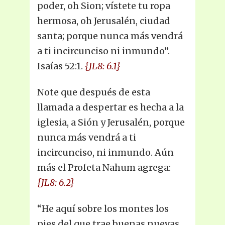
poder, oh Sion; vístete tu ropa
hermosa, oh Jerusalén, ciudad
santa; porque nunca más vendrá
a ti incircunciso ni inmundo”.
Isaías 52:1.
{JL8: 6.1}
Note que después de esta
llamada a despertar es hecha a la
iglesia, a Sión y Jerusalén, porque
nunca más vendrá a ti
incircunciso, ni inmundo. Aún
más el Profeta Nahum agrega:
{JL8: 6.2}
“He aquí sobre los montes los
pies del que trae buenas nuevas,