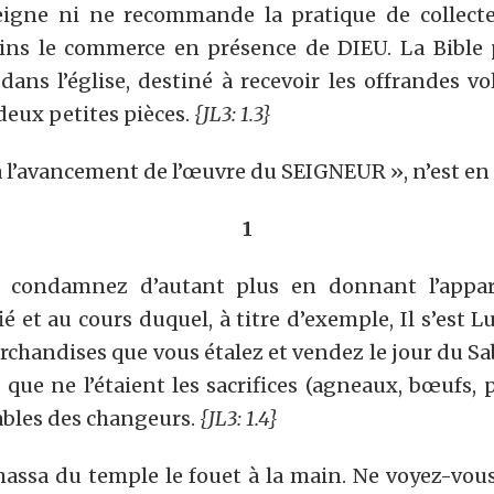
eigne ni ne recommande la pratique de collect
oins le commerce en présence de DIEU. La Bible
ans l’église, destiné à recevoir les offrandes vo
deux petites pièces.
{JL3: 1.3}
 l’avancement de l’œuvre du SEIGNEUR », n’est en
1
us condamnez d’autant plus en donnant l’ap
fié et au cours duquel, à titre d’exemple, Il s’es
 marchandises que vous étalez et vendez le jour du 
que ne l’étaient les sacrifices (agneaux, bœufs, p
tables des changeurs.
{JL3: 1.4}
ssa du temple le fouet à la main. Ne voyez-vous