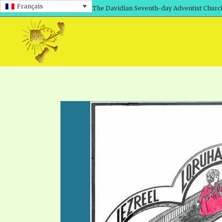
Français
The Davidian Seventh-day Adventist Churc