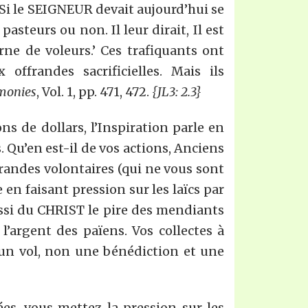
 Si le SEIGNEUR devait aujourd’hui se
asteurs ou non. Il leur dirait, Il est
ne de voleurs.’ Ces trafiquants ont
ffrandes sacrificielles. Mais ils
monies
, Vol. 1, pp. 471, 472.
{JL3: 2.3}
 de dollars, l’Inspiration parle en
. Qu’en est-il de vos actions, Anciens
frandes volontaires (qui ne vous sont
en faisant pression sur les laïcs par
ussi du CHRIST le pire des mendiants
’argent des païens. Vos collectes à
 un vol, non une bénédiction et une
es, vous mettez la pression sur les