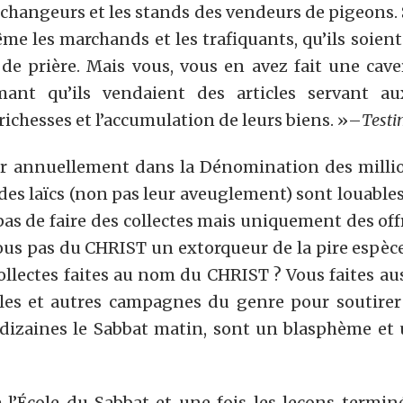
es changeurs et les stands des vendeurs de pigeons.
ême les marchands et les trafiquants, qu’ils soient p
de prière. Mais vous, vous en avez fait une caver
nt qu’ils vendaient des articles servant aux o
 richesses et l’accumulation de leurs biens. »–
Testi
 annuellement dans la Dénomination des millions
 des laïcs (non pas leur aveuglement) sont louables
 pas de faire des collectes mais uniquement des of
ous pas du CHRIST un extorqueur de la pire espèce 
ollectes faites au nom du CHRIST ? Vous faites a
les et autres campagnes du genre pour soutirer l
ar dizaines le Sabbat matin, sont un blasphème et
École du Sabbat et une fois les leçons terminé