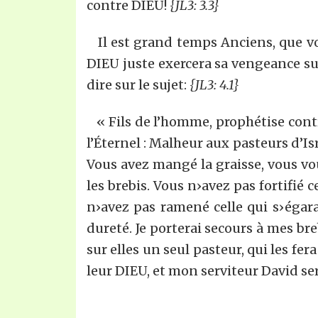
contre DIEU!
{JL3: 3.3}
Il est grand temps Anciens, que vou
DIEU juste exercera sa vengeance sur
dire sur le sujet:
{JL3: 4.1}
« Fils de l’homme, prophétise contre 
l’Éternel : Malheur aux pasteurs d’Is
Vous avez mangé la graisse, vous vous
les brebis. Vous n›avez pas fortifié c
n›avez pas ramené celle qui s›égara
dureté. Je porterai secours à mes brebi
sur elles un seul pasteur, qui les fera 
leur DIEU, et mon serviteur David sera 