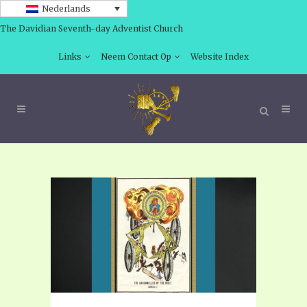
Nederlands
The Davidian Seventh-day Adventist Church
Links
Neem Contact Op
Website Index