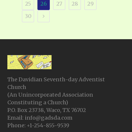
25
26
27
28
29
30
The Davidian Seventh-day Adventist
Church
(An Unincorporated Association
Constituting a Church)
P.O. Box 23738, Waco, TX 76702
Email: info@gadsda.com
Phone: +1-254-855-9539