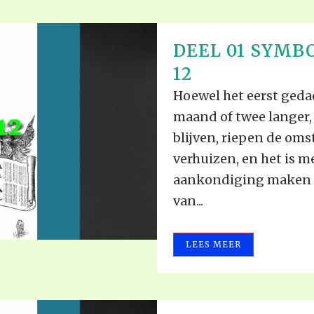
DEEL 01 SYMBO
12
Hoewel het eerst geda
maand of twee langer, 
blijven, riepen de om
verhuizen, en het is me
aankondiging maken v
van...
LEES MEER