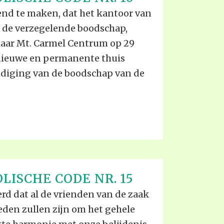
EO'S
UB
end te maken, dat het kantoor van
F THE PROPHETS
 de verzegelende boodschap,
PTS
naar Mt. Carmel Centrum op 29
nieuwe en permanente thuis
ondiging van de boodschap van de
LISCHE CODE NR. 15
rd dat al de vrienden van de zaak
eden zullen zijn om het gehele