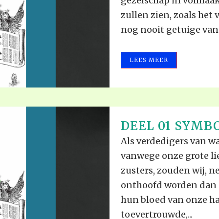
gezelschap in volmaak
zullen zien, zoals het
nog nooit getuige van i
LEES MEER
DEEL 01 SYMBO
Als verdedigers van w
vanwege onze grote li
zusters, zouden wij, n
onthoofd worden dan da
hun bloed van onze han
toevertrouwde,...