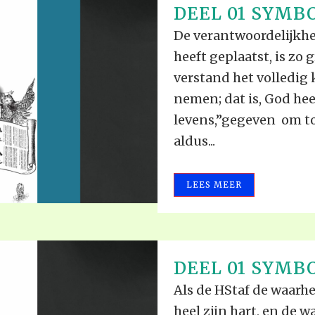
DEEL 01 SYMBO
De verantwoordelijkhei
heeft geplaatst, is zo
verstand het volledig 
nemen; dat is, God he
levens,”gegeven om to
aldus...
LEES MEER
DEEL 01 SYMBO
Als de HStaf de waarh
heel zijn hart, en de 