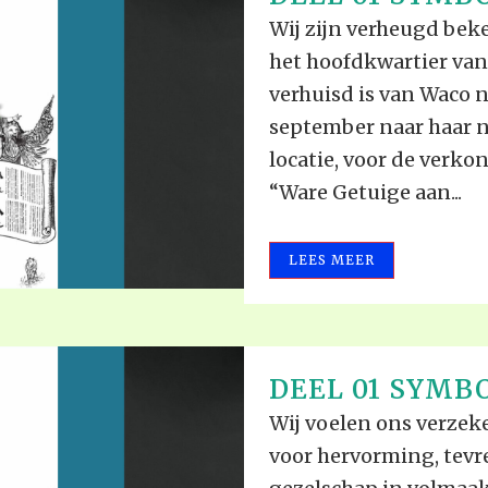
ALLE VID
THE SHEPHERD’S ROD IN EP
Wij zijn verheugd bek
FORMAT
SCHOOL O
het hoofdkwartier van
SPIRIT OF PROPHECY EXCER
verhuisd is van Waco 
september naar haar 
LITERATURE
locatie, voor de verk
“Ware Getuige aan...
LEES MEER
DEEL 01 SYMBO
Wij voelen ons verzeke
voor hervorming, tevr