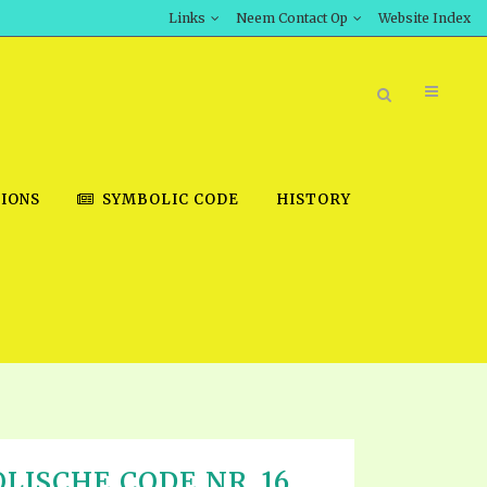
Links
Neem Contact Op
Website Index
IONS
SYMBOLIC CODE
HISTORY
BOOK STORE
INT DOWNLOAD
D STUDIES
DOWNLOAD VIDEOS
LISCHE CODE NR. 16