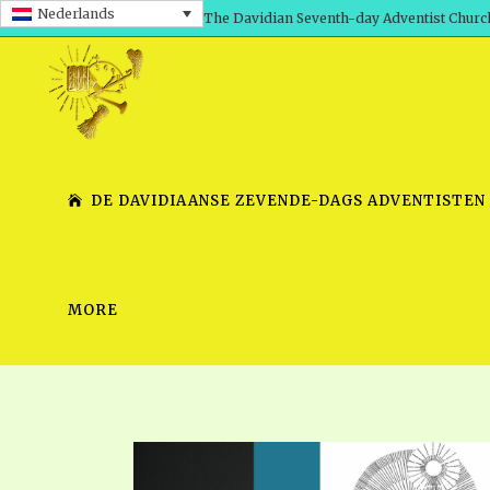
Nederlands
The Davidian Seventh-day Adventist Churc
DE DAVIDIAANSE ZEVENDE-DAGS ADVENTISTEN
MORE
SHEPHERD’S ROD, VOLS. 1 AND 2
PRESENTATION NO. 7 V
SERIES
TRACTS 1-15
SCHOOL OF THE PROPHE
TIMELY GREETINGS, VOL. 1
SCHOOL OF THE PROPH
TIMELY GREETINGS, VOL. 2