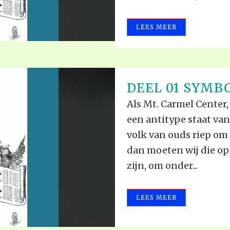
LEES MEER
DEEL 01 SYMBO
Als Mt. Carmel Center,
een antitype staat van
volk van ouds riep om 
dan moeten wij die op
zijn, om onder...
LEES MEER