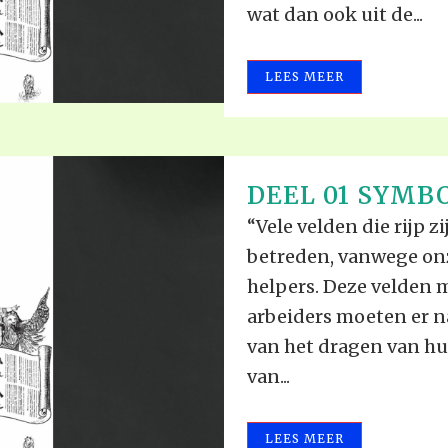
wat dan ook uit de...
LEES MEER
DEEL 01 SYMBO
“Vele velden die rijp z
betreden, vanwege onz
helpers. Deze velden 
arbeiders moeten er n
van het dragen van h
van...
LEES MEER