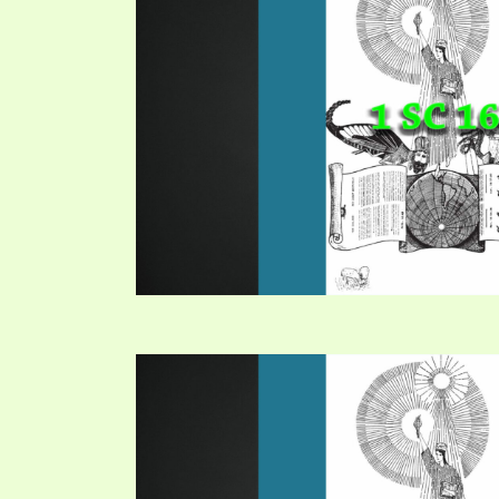
PRAYER MEETINGS
ANSWERER BOOKS 1-5
VIDEO ARCHIVES
UNNUMBERED TRACTS
JEZREEL LETTERS, NOS. 1-9
SYMBOLIC CODES
SHEPHERD’S ROD STUDY CHARTS