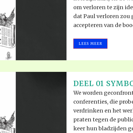
om verloren te zijn id
dat Paul verloren zou 
accepteren van de bood
LEES MEER
DEEL 01 SYMBO
We worden geconfront
conferenties, die prob
verdrinken en het wer
praten tegen de publi
keer hun bladzijden g