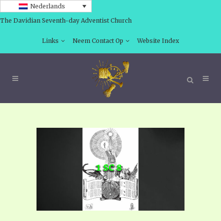
Nederlands
The Davidian Seventh-day Adventist Church
Links
Neem Contact Op
Website Index