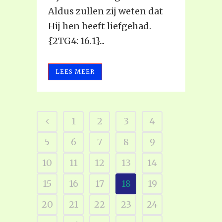
Aldus zullen zij weten dat
Hij hen heeft liefgehad.
{2TG4: 16.1}...
LEES MEER
1
2
3
4
5
6
7
8
9
10
11
12
13
14
15
16
17
18
19
20
21
22
23
24