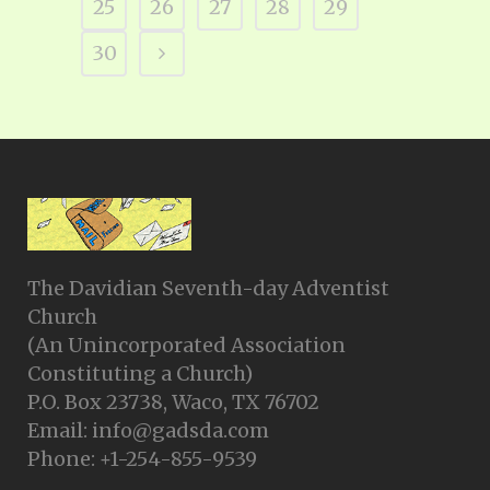
25
26
27
28
29
30
The Davidian Seventh-day Adventist
Church
(An Unincorporated Association
Constituting a Church)
P.O. Box 23738, Waco, TX 76702
Email: info@gadsda.com
Phone: +1-254-855-9539