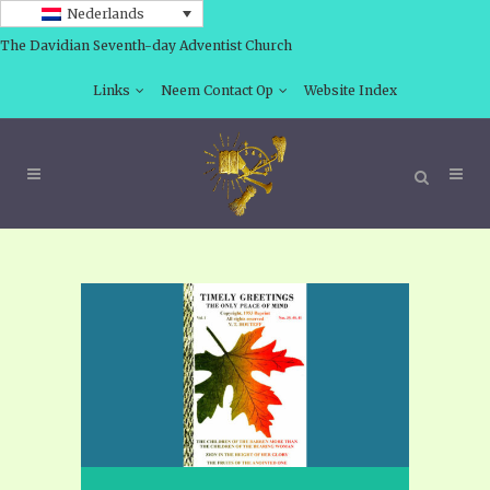
Nederlands
The Davidian Seventh-day Adventist Church
Links
Neem Contact Op
Website Index