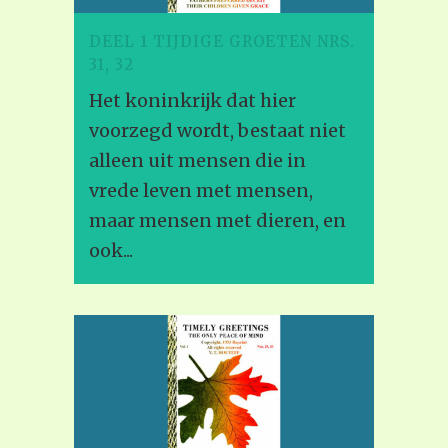
DEEL 1 TIJDIGE GROETEN NRS.
31, 32
Het koninkrijk dat hier
voorzegd wordt, bestaat niet
alleen uit mensen die in
vrede leven met mensen,
maar mensen met dieren, en
ook...