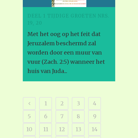
DEEL 1 TIJDIGE GROETEN NRS.
19, 20
Met het oog op het feit dat
Jeruzalem beschermd zal
worden door een muur van
vuur (Zach. 2:5) wanneer het
huis van Juda...
1
2
3
4
5
6
7
8
9
10
11
12
13
14