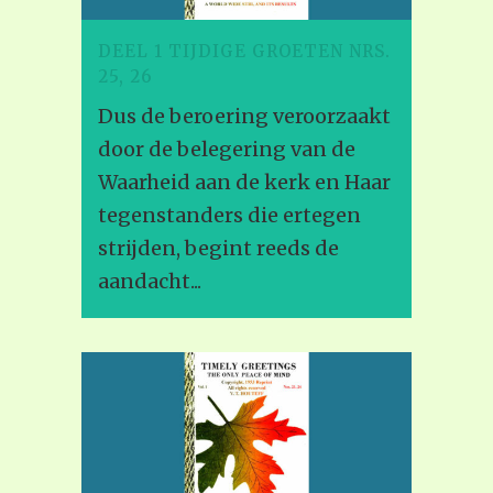
DEEL 1 TIJDIGE GROETEN NRS.
25, 26
Dus de beroering veroorzaakt
door de belegering van de
Waarheid aan de kerk en Haar
tegenstanders die ertegen
strijden, begint reeds de
aandacht...