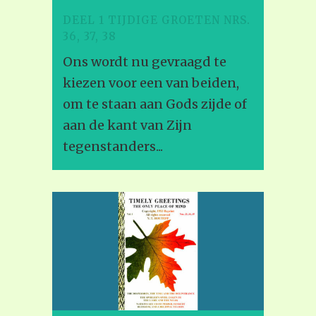
DEEL 1 TIJDIGE GROETEN NRS.
36, 37, 38
Ons wordt nu gevraagd te
kiezen voor een van beiden,
om te staan aan Gods zijde of
aan de kant van Zijn
tegenstanders...