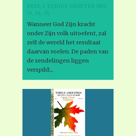
DEEL 1 TIJDIGE GROETEN NRS.
33, 34, 35
Wanneer God Zijn kracht
onder Zijn volk uitoefent, zal
zelf de wereld het resultaat
daarvan voelen. De paden van
de zendelingen liggen
verspild;...