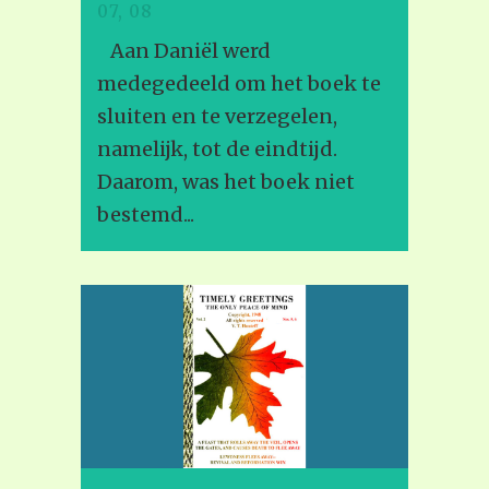
07, 08
Aan Daniël werd
medegedeeld om het boek te
sluiten en te verzegelen,
namelijk, tot de eindtijd.
Daarom, was het boek niet
bestemd...