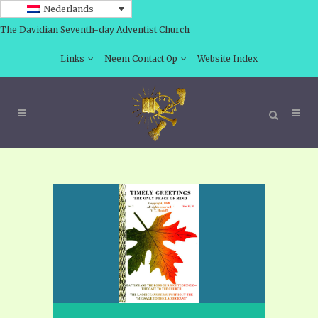
Nederlands
The Davidian Seventh-day Adventist Church
Links
Neem Contact Op
Website Index