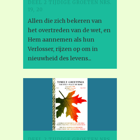
DEEL 2 TIJDIGE GROETEN NRS.
19, 20
Allen die zich bekeren van
het overtreden van de wet, en
Hem aannemen als hun
Verlosser, rijzen op om in
nieuwheid des levens...
DEEL 2 TIJDIGE GROETEN NRS.