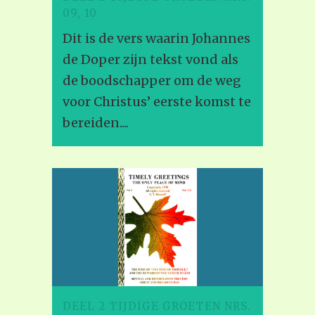
09, 10
Dit is de vers waarin Johannes
de Doper zijn tekst vond als
de boodschapper om de weg
voor Christus’ eerste komst te
bereiden....
DEEL 2 TIJDIGE GROETEN NRS.