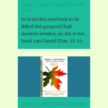
DEEL 2 TIJDIGE GROETEN NRS.
15, 16
Er is slechts een boek in de
Bijbel dat geopend had
moeten worden, en dat is het
boek van Daniel (Dan. 12: 4)....
DEEL 2 TIJDIGE GROETEN NRS.