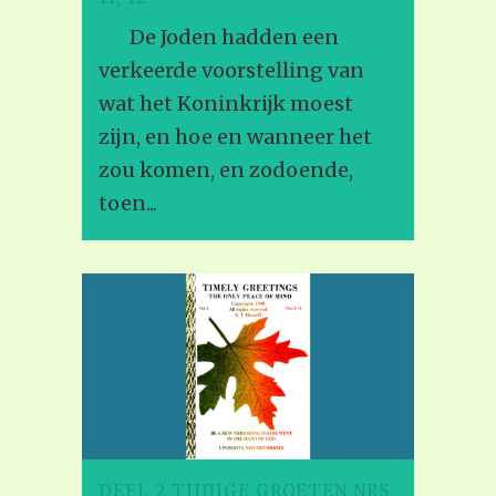
De Joden hadden een
verkeerde voorstelling van
wat het Koninkrijk moest
zijn, en hoe en wanneer het
zou komen, en zodoende,
toen...
DEEL 2 TIJDIGE GROETEN NRS.