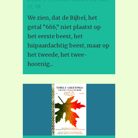
17, 18
We zien, dat de Bijbel, het
getal “666,” niet plaatst op
het eerste beest, het
luipaardachtig beest, maar op
het tweede, het twee-
hoornig...