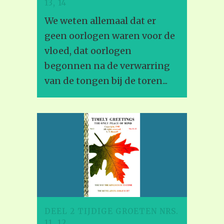
13, 14
We weten allemaal dat er
geen oorlogen waren voor de
vloed, dat oorlogen
begonnen na de verwarring
van de tongen bij de toren...
DEEL 2 TIJDIGE GROETEN NRS.
11, 12