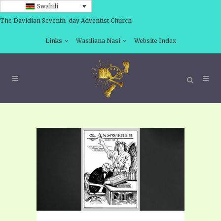
Swahili
The Davidian Seventh-day Adventist Church
Links
Wasiliana Nasi
Website Index