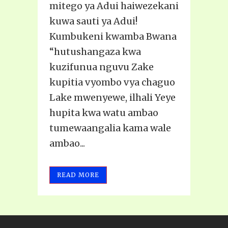
mitego ya Adui haiwezekani
kuwa sauti ya Adui!
Kumbukeni kwamba Bwana
“hutushangaza kwa
kuzifunua nguvu Zake
kupitia vyombo vya chaguo
Lake mwenyewe, ilhali Yeye
hupita kwa watu ambao
tumewaangalia kama wale
ambao...
READ MORE