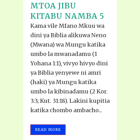
MTOA JIBU
KITABU NAMBA 5
Kama vile Mfano Mkuu wa
dini ya Biblia alikuwa Neno
(Mwana) wa Mungu katika
umbo la mwanadamu (1
Yohana 1:1), vivyo hivyo dini
ya Biblia yenyewe ni amri
(haki) ya Mungu katika
umbo la kibinadamu (2 Kor.
3:3; Kut. 31:18). Lakini kupitia
katika chombo ambacho...
READ MORE