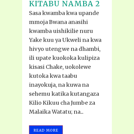
KITABU NAMBA 2
Sasa kwamba kwa upande
mmoja Bwana anasihi
kwamba uishikilie nuru
Yake kuu ya Ukweli na kwa
hivyo utengwe na dhambi,
ili upate kuokoka kulipiza
kisasi Chake, uokolewe
kutoka kwa taabu
inayokuja, na kuwa na
sehemu katika kutangaza
Kilio Kikuu cha Jumbe za
Malaika Watatu; na...
READ MORE