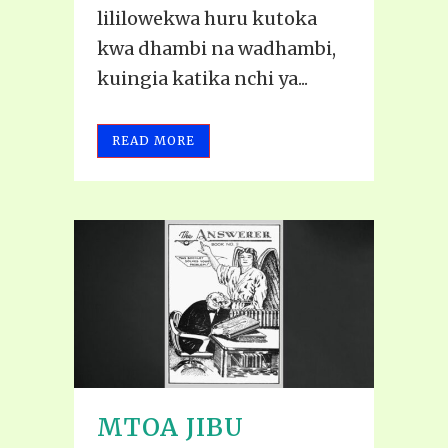
lililowekwa huru kutoka
kwa dhambi na wadhambi,
kuingia katika nchi ya...
READ MORE
MTOA JIBU