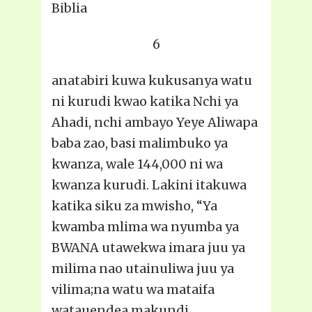
Biblia
6
anatabiri kuwa kukusanya watu
ni kurudi kwao katika Nchi ya
Ahadi, nchi ambayo Yeye Aliwapa
baba zao, basi malimbuko ya
kwanza, wale 144,000 ni wa
kwanza kurudi. Lakini itakuwa
katika siku za mwisho, “Ya
kwamba mlima wa nyumba ya
BWANA utawekwa imara juu ya
milima nao utainuliwa juu ya
vilima;na watu wa mataifa
watauendea makundi