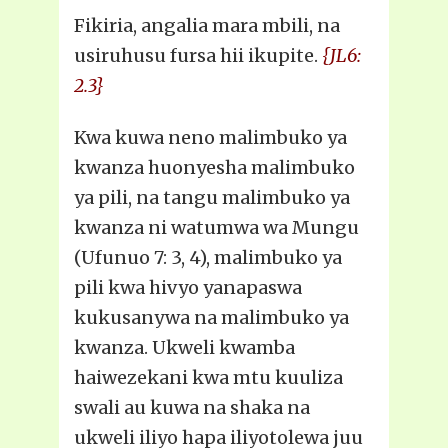
Fikiria, angalia mara mbili, na
usiruhusu fursa hii ikupite.
{JL6:
2.3}
Kwa kuwa neno malimbuko ya
kwanza huonyesha malimbuko
ya pili, na tangu malimbuko ya
kwanza ni watumwa wa Mungu
(Ufunuo 7: 3, 4), malimbuko ya
pili kwa hivyo yanapaswa
kukusanywa na malimbuko ya
kwanza. Ukweli kwamba
haiwezekani kwa mtu kuuliza
swali au kuwa na shaka na
ukweli iliyo hapa iliyotolewa juu