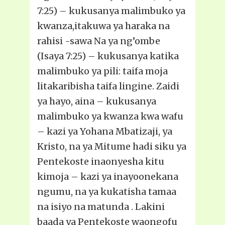
7:25) – kukusanya malimbuko ya
kwanza,itakuwa ya haraka na
rahisi -sawa Na ya ng’ombe
(Isaya 7:25) – kukusanya katika
malimbuko ya pili: taifa moja
litakaribisha taifa lingine. Zaidi
ya hayo, aina – kukusanya
malimbuko ya kwanza kwa wafu
– kazi ya Yohana Mbatizaji, ya
Kristo, na ya Mitume hadi siku ya
Pentekoste inaonyesha kitu
kimoja – kazi ya inayoonekana
ngumu, na ya kukatisha tamaa
na isiyo na matunda . Lakini
baada ya Pentekoste waongofu