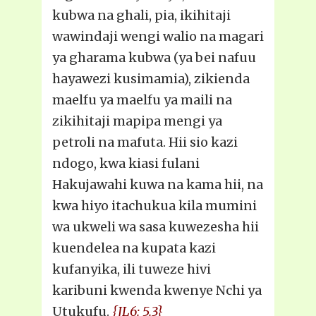
kubwa na ghali, pia, ikihitaji
wawindaji wengi walio na magari
ya gharama kubwa (ya bei nafuu
hayawezi kusimamia), zikienda
maelfu ya maelfu ya maili na
zikihitaji mapipa mengi ya
petroli na mafuta. Hii sio kazi
ndogo, kwa kiasi fulani
Hakujawahi kuwa na kama hii, na
kwa hiyo itachukua kila mumini
wa ukweli wa sasa kuwezesha hii
kuendelea na kupata kazi
kufanyika, ili tuweze hivi
karibuni kwenda kwenye Nchi ya
Utukufu.
{JL6: 5.3}