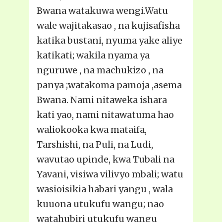
Bwana watakuwa wengi.Watu
wale wajitakasao , na kujisafisha
katika bustani, nyuma yake aliye
katikati; wakila nyama ya
nguruwe , na machukizo , na
panya ;watakoma pamoja ,asema
Bwana. Nami nitaweka ishara
kati yao, nami nitawatuma hao
waliokooka kwa mataifa,
Tarshishi, na Puli, na Ludi,
wavutao upinde, kwa Tubali na
Yavani, visiwa vilivyo mbali; watu
wasioisikia habari yangu , wala
kuuona utukufu wangu; nao
watahubiri utukufu wangu