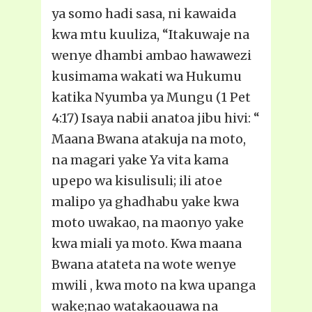
ya somo hadi sasa, ni kawaida
kwa mtu kuuliza, “Itakuwaje na
wenye dhambi ambao hawawezi
kusimama wakati wa Hukumu
katika Nyumba ya Mungu (1 Pet
4:17) Isaya nabii anatoa jibu hivi: “
Maana Bwana atakuja na moto,
na magari yake Ya vita kama
upepo wa kisulisuli; ili atoe
malipo ya ghadhabu yake kwa
moto uwakao, na maonyo yake
kwa miali ya moto. Kwa maana
Bwana atateta na wote wenye
mwili , kwa moto na kwa upanga
wake;nao watakaouawa na