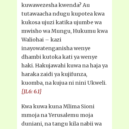
kuwawezesha kwenda? Au
tutawaacha ndugu kupotea kwa
kukosa ujuzi katika ujumbe wa
mwisho wa Mungu, Hukumu kwa
Waliohai – kazi
inayowatenganisha wenye
dhambi kutoka kati ya wenye
haki. Hakujawahi kuwa na haja ya
haraka zaidi ya kujifunza,
kuomba, na kujua ni nini Ukweli.
{JL6: 6.1}
Kwa kuwa kuna Mlima Sioni
mmoja na Yerusalemu moja
duniani, na tangu kila nabii wa