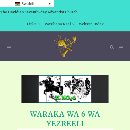
Swahili
The Davidian Seventh-day Adventist Church
Links
Wasiliana Nasi
Website Index
WARAKA WA 6 WA
YEZREELI