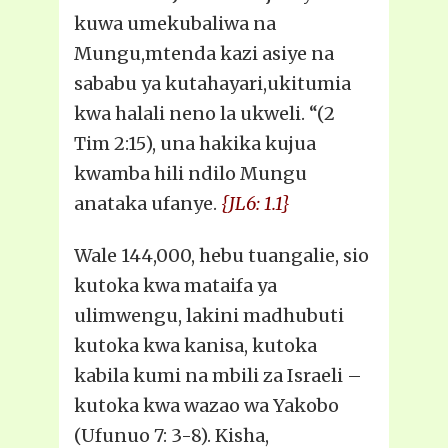
kuwa umekubaliwa na
Mungu,mtenda kazi asiye na
sababu ya kutahayari,ukitumia
kwa halali neno la ukweli. “(2
Tim 2:15), una hakika kujua
kwamba hili ndilo Mungu
anataka ufanye.
{JL6: 1.1}
Wale 144,000, hebu tuangalie, sio
kutoka kwa mataifa ya
ulimwengu, lakini madhubuti
kutoka kwa kanisa, kutoka
kabila kumi na mbili za Israeli –
kutoka kwa wazao wa Yakobo
(Ufunuo 7: 3-8). Kisha,