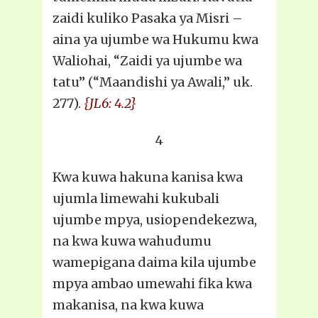
zaidi kuliko Pasaka ya Misri –
aina ya ujumbe wa Hukumu kwa
Waliohai, “Zaidi ya ujumbe wa
tatu” (“Maandishi ya Awali,” uk.
277).
{JL6: 4.2}
4
Kwa kuwa hakuna kanisa kwa
ujumla limewahi kukubali
ujumbe mpya, usiopendekezwa,
na kwa kuwa wahudumu
wamepigana daima kila ujumbe
mpya ambao umewahi fika kwa
makanisa, na kwa kuwa