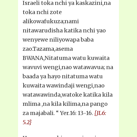
Israeli toka nchi ya kaskazini,na
toka nchi zote
alikowafukuza;nami
nitawarudisha katika nchi yao
wenyewe niliyowapa baba
zao.Tazama,asema
BWANA,Nitatuma watu kuwaita
wavuvi wengi,nao watawavua; na
baada ya hayo nitatuma watu
kuwaita wawindaji wengi,nao
watawawinda,watoke katika kila
mlima ,na kila kilima,na pango
za majabali. “ Yer.16: 13-16.
{JL6:
5.2}