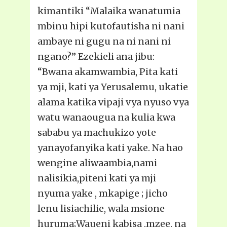
kimantiki “Malaika wanatumia
mbinu hipi kutofautisha ni nani
ambaye ni gugu na ni nani ni
ngano?” Ezekieli ana jibu:
“Bwana akamwambia, Pita kati
ya mji, kati ya Yerusalemu, ukatie
alama katika vipaji vya nyuso vya
watu wanaougua na kulia kwa
sababu ya machukizo yote
yanayofanyika kati yake. Na hao
wengine aliwaambia,nami
nalisikia,piteni kati ya mji
nyuma yake , mkapige ; jicho
lenu lisiachilie, wala msione
huruma;Waueni kabisa ,mzee, na