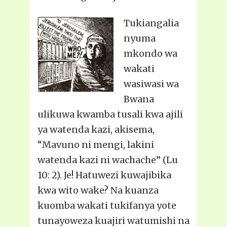
Tukiangalia
nyuma
mkondo wa
wakati
wasiwasi wa
Bwana
ulikuwa kwamba tusali kwa ajili
ya watenda kazi, akisema,
“Mavuno ni mengi, lakini
watenda kazi ni wachache” (Lu
10: 2). Je! Hatuwezi kuwajibika
kwa wito wake? Na kuanza
kuomba wakati tukifanya yote
tunayoweza kuajiri watumishi na