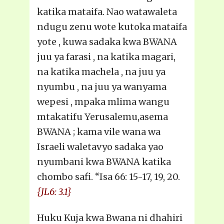
katika mataifa. Nao watawaleta
ndugu zenu wote kutoka mataifa
yote , kuwa sadaka kwa BWANA
juu ya farasi , na katika magari,
na katika machela , na juu ya
nyumbu , na juu ya wanyama
wepesi , mpaka mlima wangu
mtakatifu Yerusalemu,asema
BWANA ; kama vile wana wa
Israeli waletavyo sadaka yao
nyumbani kwa BWANA katika
chombo safi. “Isa 66: 15-17, 19, 20.
{JL6: 3.1}
Huku Kuja kwa Bwana ni dhahiri