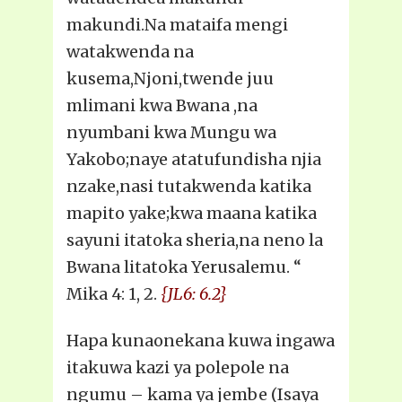
makundi.Na mataifa mengi
watakwenda na
kusema,Njoni,twende juu
mlimani kwa Bwana ,na
nyumbani kwa Mungu wa
Yakobo;naye atatufundisha njia
nzake,nasi tutakwenda katika
mapito yake;kwa maana katika
sayuni itatoka sheria,na neno la
Bwana litatoka Yerusalemu. “
Mika 4: 1, 2.
{JL6: 6.2}
Hapa kunaonekana kuwa ingawa
itakuwa kazi ya polepole na
ngumu – kama ya jembe (Isaya