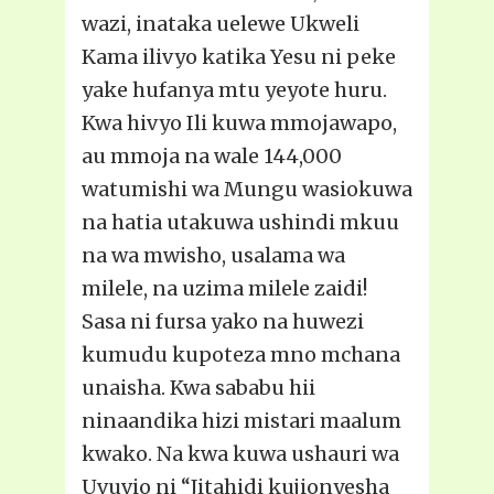
wazi, inataka uelewe Ukweli
Kama ilivyo katika Yesu ni peke
yake hufanya mtu yeyote huru.
Kwa hivyo Ili kuwa mmojawapo,
au mmoja na wale 144,000
watumishi wa Mungu wasiokuwa
na hatia utakuwa ushindi mkuu
na wa mwisho, usalama wa
milele, na uzima milele zaidi!
Sasa ni fursa yako na huwezi
kumudu kupoteza mno mchana
unaisha. Kwa sababu hii
ninaandika hizi mistari maalum
kwako. Na kwa kuwa ushauri wa
Uvuvio ni “Jitahidi kujionyesha