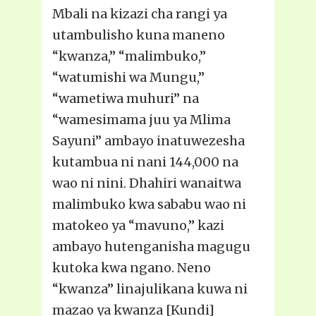
Mbali na kizazi cha rangi ya
utambulisho kuna maneno
“kwanza,” “malimbuko,”
“watumishi wa Mungu,”
“wametiwa muhuri” na
“wamesimama juu ya Mlima
Sayuni” ambayo inatuwezesha
kutambua ni nani 144,000 na
wao ni nini. Dhahiri wanaitwa
malimbuko kwa sababu wao ni
matokeo ya “mavuno,” kazi
ambayo hutenganisha magugu
kutoka kwa ngano. Neno
“kwanza” linajulikana kuwa ni
mazao ya kwanza [Kundi]