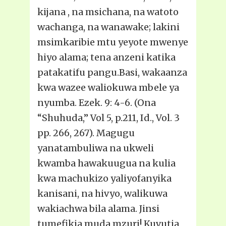
kijana , na msichana, na watoto
wachanga, na wanawake; lakini
msimkaribie mtu yeyote mwenye
hiyo alama; tena anzeni katika
patakatifu pangu.Basi, wakaanza
kwa wazee waliokuwa mbele ya
nyumba. Ezek. 9: 4-6. (Ona
“Shuhuda,” Vol 5, p.211, Id., Vol. 3
pp. 266, 267). Magugu
yanatambuliwa na ukweli
kwamba hawakuugua na kulia
kwa machukizo yaliyofanyika
kanisani, na hivyo, walikuwa
wakiachwa bila alama. Jinsi
tumefikia muda mzuri! Kuvutia