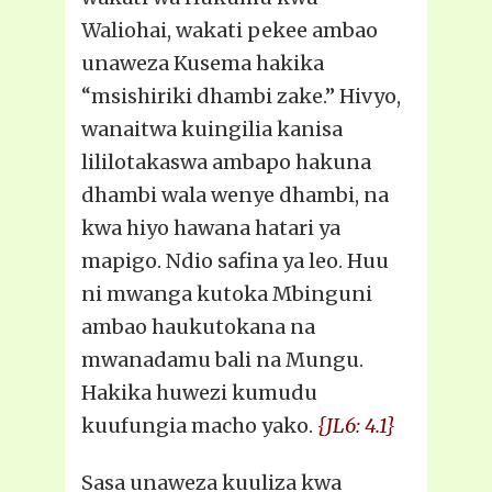
Waliohai, wakati pekee ambao
unaweza Kusema hakika
“msishiriki dhambi zake.” Hivyo,
wanaitwa kuingilia kanisa
lililotakaswa ambapo hakuna
dhambi wala wenye dhambi, na
kwa hiyo hawana hatari ya
mapigo. Ndio safina ya leo. Huu
ni mwanga kutoka Mbinguni
ambao haukutokana na
mwanadamu bali na Mungu.
Hakika huwezi kumudu
kuufungia macho yako.
{JL6: 4.1}
Sasa unaweza kuuliza kwa