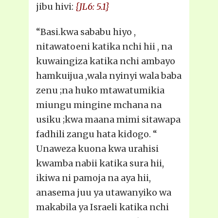
jibu hivi:
{JL6: 5.1}
“Basi.kwa sababu hiyo ,
nitawatoeni katika nchi hii , na
kuwaingiza katika nchi ambayo
hamkuijua ,wala nyinyi wala baba
zenu ;na huko mtawatumikia
miungu mingine mchana na
usiku ;kwa maana mimi sitawapa
fadhili zangu hata kidogo. “
Unaweza kuona kwa urahisi
kwamba nabii katika sura hii,
ikiwa ni pamoja na aya hii,
anasema juu ya utawanyiko wa
makabila ya Israeli katika nchi