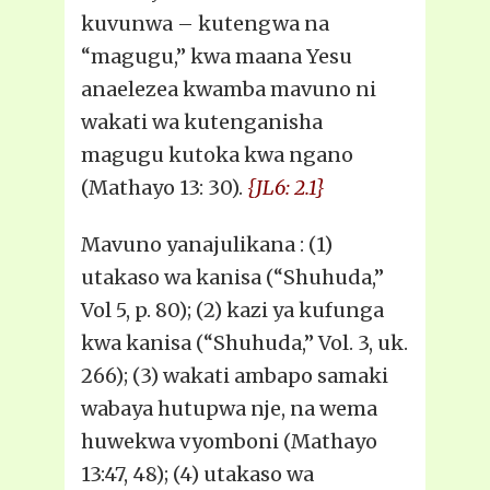
kuvunwa – kutengwa na
“magugu,” kwa maana Yesu
anaelezea kwamba mavuno ni
wakati wa kutenganisha
magugu kutoka kwa ngano
(Mathayo 13: 30).
{JL6: 2.1}
Mavuno yanajulikana : (1)
utakaso wa kanisa (“Shuhuda,”
Vol 5, p. 80); (2) kazi ya kufunga
kwa kanisa (“Shuhuda,” Vol. 3, uk.
266); (3) wakati ambapo samaki
wabaya hutupwa nje, na wema
huwekwa vyomboni (Mathayo
13:47, 48); (4) utakaso wa