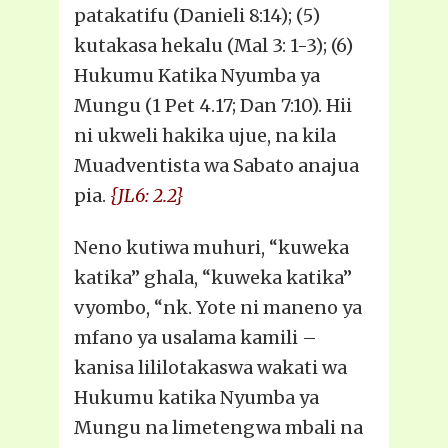
patakatifu (Danieli 8:14); (5)
kutakasa hekalu (Mal 3: 1-3); (6)
Hukumu Katika Nyumba ya
Mungu (1 Pet 4.17; Dan 7:10). Hii
ni ukweli hakika ujue, na kila
Muadventista wa Sabato anajua
pia.
{JL6: 2.2}
Neno kutiwa muhuri, “kuweka
katika” ghala, “kuweka katika”
vyombo, “nk. Yote ni maneno ya
mfano ya usalama kamili –
kanisa lililotakaswa wakati wa
Hukumu katika Nyumba ya
Mungu na limetengwa mbali na