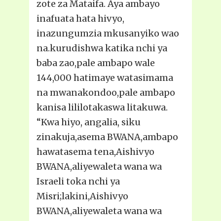
zote za Mataifa. Aya ambayo
inafuata hata hivyo,
inazungumzia mkusanyiko wao
na.kurudishwa katika nchi ya
baba zao,pale ambapo wale
144,000 hatimaye watasimama
na mwanakondoo,pale ambapo
kanisa lililotakaswa litakuwa.
“Kwa hiyo, angalia, siku
zinakuja,asema BWANA,ambapo
hawatasema tena,Aishivyo
BWANA,aliyewaleta wana wa
Israeli toka nchi ya
Misri;lakini,Aishivyo
BWANA,aliyewaleta wana wa