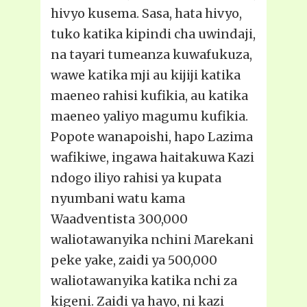
hivyo kusema. Sasa, hata hivyo,
tuko katika kipindi cha uwindaji,
na tayari tumeanza kuwafukuza,
wawe katika mji au kijiji katika
maeneo rahisi kufikia, au katika
maeneo yaliyo magumu kufikia.
Popote wanapoishi, hapo Lazima
wafikiwe, ingawa haitakuwa Kazi
ndogo iliyo rahisi ya kupata
nyumbani watu kama
Waadventista 300,000
waliotawanyika nchini Marekani
peke yake, zaidi ya 500,000
waliotawanyika katika nchi za
kigeni. Zaidi ya hayo, ni kazi