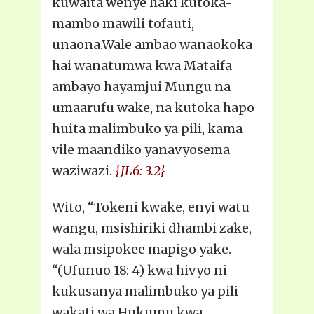
kuwaita wenye haki kutoka-
mambo mawili tofauti,
unaona.Wale ambao wanaokoka
hai wanatumwa kwa Mataifa
ambayo hayamjui Mungu na
umaarufu wake, na kutoka hapo
huita malimbuko ya pili, kama
vile maandiko yanavyosema
waziwazi.
{JL6: 3.2}
Wito, “Tokeni kwake, enyi watu
wangu, msishiriki dhambi zake,
wala msipokee mapigo yake.
“(Ufunuo 18: 4) kwa hivyo ni
kukusanya malimbuko ya pili
wakati wa Hukumu kwa