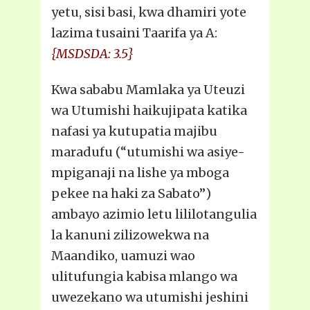
yetu, sisi basi, kwa dhamiri yote
lazima tusaini Taarifa ya A:
{MSDSDA: 3.5}
Kwa sababu Mamlaka ya Uteuzi
wa Utumishi haikujipata katika
nafasi ya kutupatia majibu
maradufu (“utumishi wa asiye-
mpiganaji na lishe ya mboga
pekee na haki za Sabato”)
ambayo azimio letu lililotangulia
la kanuni zilizowekwa na
Maandiko, uamuzi wao
ulitufungia kabisa mlango wa
uwezekano wa utumishi jeshini