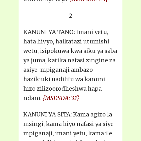
2
KANUNI YA TANO: Imani yetu,
hata hivyo, haikatazi utumishi
wetu, isipokuwa kwa siku ya saba
ya juma, katika nafasi zingine za
asiye-mpiganaji ambazo
hazikiuki uadilifu wa kanuni
hizo zilizoorodheshwa hapa
ndani.
{MSDSDA: 3.1}
KANUNI YA SITA: Kama agizo la
msingi, kama hiyo nafasi ya siye-
mpiganaji, imani yetu, kama ile