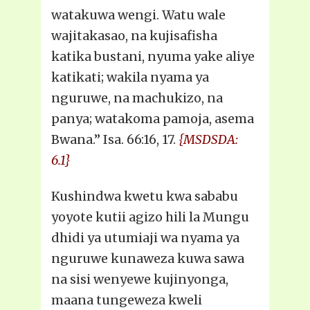
watakuwa wengi. Watu wale
wajitakasao, na kujisafisha
katika bustani, nyuma yake aliye
katikati; wakila nyama ya
nguruwe, na machukizo, na
panya; watakoma pamoja, asema
Bwana.” Isa. 66:16, 17.
{MSDSDA:
6.1}
Kushindwa kwetu kwa sababu
yoyote kutii agizo hili la Mungu
dhidi ya utumiaji wa nyama ya
nguruwe kunaweza kuwa sawa
na sisi wenyewe kujinyonga,
maana tungeweza kweli