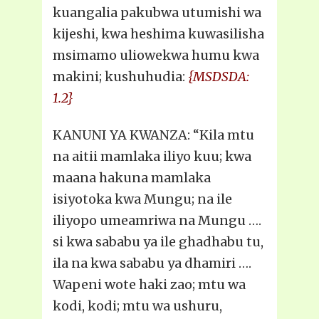
kuangalia pakubwa utumishi wa
kijeshi, kwa heshima kuwasilisha
msimamo uliowekwa humu kwa
makini; kushuhudia:
{MSDSDA:
1.2}
KANUNI YA KWANZA: “Kila mtu
na aitii mamlaka iliyo kuu; kwa
maana hakuna mamlaka
isiyotoka kwa Mungu; na ile
iliyopo umeamriwa na Mungu ….
si kwa sababu ya ile ghadhabu tu,
ila na kwa sababu ya dhamiri ….
Wapeni wote haki zao; mtu wa
kodi, kodi; mtu wa ushuru,