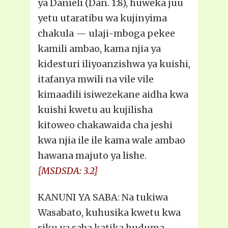
ya Danieli (Dan. 1:8), huweka juu
yetu utaratibu wa kujinyima
chakula — ulaji-mboga pekee
kamili ambao, kama njia ya
kidesturi iliyoanzishwa ya kuishi,
itafanya mwili na vile vile
kimaadili isiwezekane aidha kwa
kuishi kwetu au kujilisha
kitoweo chakawaida cha jeshi
kwa njia ile ile kama wale ambao
hawana majuto ya lishe.
{MSDSDA: 3.2}
KANUNI YA SABA: Na tukiwa
Wasabato, kuhusika kwetu kwa
siku ya saba katika huduma