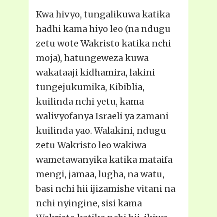
Kwa hivyo, tungalikuwa katika
hadhi kama hiyo leo (na ndugu
zetu wote Wakristo katika nchi
moja), hatungeweza kuwa
wakataaji kidhamira, lakini
tungejukumika, Kibiblia,
kuilinda nchi yetu, kama
walivyofanya Israeli ya zamani
kuilinda yao. Walakini, ndugu
zetu Wakristo leo wakiwa
wametawanyika katika mataifa
mengi, jamaa, lugha, na watu,
basi nchi hii ijizamishe vitani na
nchi nyingine, sisi kama