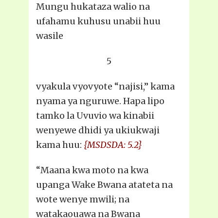
Mungu hukataza walio na
ufahamu kuhusu unabii huu
wasile
5
vyakula vyovyote “najisi,” kama
nyama ya nguruwe. Hapa lipo
tamko la Uvuvio wa kinabii
wenyewe dhidi ya ukiukwaji
kama huu:
{MSDSDA: 5.2}
“Maana kwa moto na kwa
upanga Wake Bwana atateta na
wote wenye mwili; na
watakaouawa na Bwana