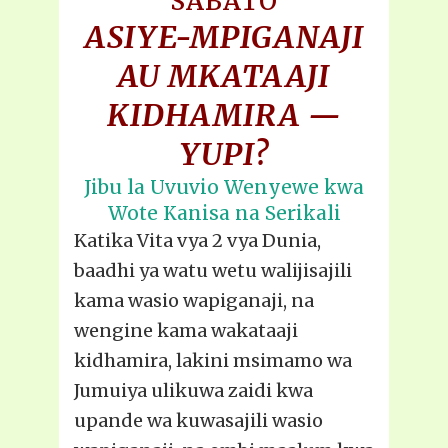
SABATO
ASIYE-MPIGANAJI
AU MKATAAJI
KIDHAMIRA —
YUPI?
Jibu la Uvuvio Wenyewe kwa
Wote Kanisa na Serikali
Katika Vita vya 2 vya Dunia,
baadhi ya watu wetu walijisajili
kama wasio wapiganaji, na
wengine kama wakataaji
kidhamira, lakini msimamo wa
Jumuiya ulikuwa zaidi kwa
upande wa kuwasajili wasio