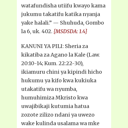
watafundisha utiifu kwayo kama
jukumu takatifu katika nyanja
yake halali.” — Shuhuda, Gombo
la 6, uk. 402.
{MSDSDA: 1.4}
KANUNI YA PILI: Sheria za
kikatiba za Agano la Kale (Law.
20:10-14; Kum. 22:22-30),
ikiamuru chini ya kipindi hicho
hukumu ya kifo kwa kukiuka
utakatifu wa nyumba,
humuhimiza Mkristo kwa
uwajibikaji kutumia hatua
zozote zilizo ndani ya uwezo
wake kulinda usalama wa mke