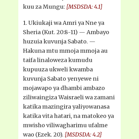
kuu za Mungu:
{MSDSDA: 4.1}
1. Ukiukaji wa Amri ya Nne ya
Sheria (Kut. 20:8-11) — Ambayo
huzuia kuvunja Sabato. —
Hakuna mtu mmoja mmoja au
taifa linaloweza kumudu
kupuuza ukweli kwamba
kuvunja Sabato yenyewe ni
mojawapo ya dhambi ambazo
ziliwaingiza Waisraeli wa zamani
katika mazingira yaliyowanasa
katika vita hatari, na matokeo ya
mwisho viliwagharimu ufalme
wao (Ezek. 20).
{MSDSDA: 4.2}