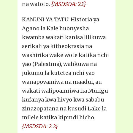
na watoto.
{MSDSDA: 2.1}
KANUNI YA TATU: Historia ya
Agano la Kale huonyesha
kwamba wakati kanisa lilikuwa
serikali ya kitheokrasia na
washirika wake wote katika nchi
yao (Palestina), walikuwa na
jukumu la kutetea nchi yao
wanapovamiwa na maadui, au
wakati walipoamriwa na Mungu
kufanya kwa hivyo kwa sababu
zinazopatana na kusudi Lake la
milele katika kipindi hicho.
{MSDSDA: 2.2}