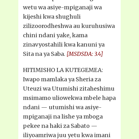
wetu wa asiye-mpiganaji wa
kijeshi kwa shughuli
zilizoorodheshwa au kuruhusiwa
chini ndani yake, kama
zinavyostahili kwa kanuni ya
Sita na ya Saba.
{MSDSDA: 3.4}
HITIMISHO LA KUTEGEMEA:
Iwapo mamlaka ya Sheria za
Uteuzi wa Utumishi zitaheshimu
msimamo uliowekwa mbele hapa
ndani — utumishi wa asiye-
mpiganaji na lishe ya mboga
pekee na haki za Sabato —
iliyoamriwa juu yetu kwa imani