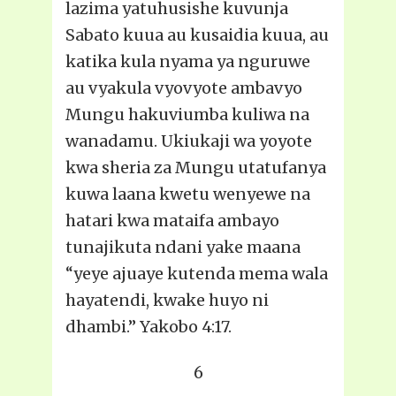
lazima yatuhusishe kuvunja
Sabato kuua au kusaidia kuua, au
katika kula nyama ya nguruwe
au vyakula vyovyote ambavyo
Mungu hakuviumba kuliwa na
wanadamu. Ukiukaji wa yoyote
kwa sheria za Mungu utatufanya
kuwa laana kwetu wenyewe na
hatari kwa mataifa ambayo
tunajikuta ndani yake maana
“yeye ajuaye kutenda mema wala
hayatendi, kwake huyo ni
dhambi.” Yakobo 4:17.
6