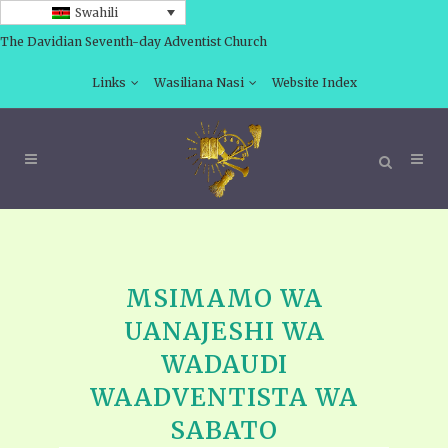
Swahili
The Davidian Seventh-day Adventist Church
Links
Wasiliana Nasi
Website Index
MSIMAMO WA
UANAJESHI WA
WADAUDI
WAADVENTISTA WA
SABATO