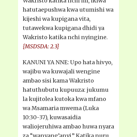
Wakristo katika nchi hii, ikiwa
hatutaepushwa kwa utumishi wa
kijeshi wa kupigana vita,
tutawekwa kupigana dhidi ya
Wakristo katika nchi nyingine.
{MSDSDA: 2.3}
KANUNI YA NNE: Upo hata hivyo,
wajibu wa kuwajali wengine
ambao sisi kama Wakristo
hatuthubutu kupuuza: jukumu
la kujitolea kutoka kwa mfano
wa Msamaria mwema (Luka
10:30-37), kuwasaidia
waliojeruhiwa ambao huwa nyara
za “wanyang’anyi.” Katika nuru