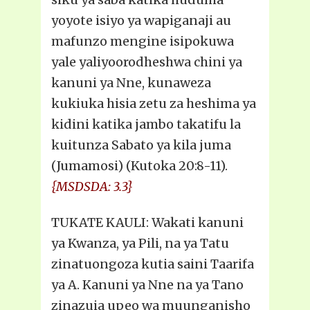
yoyote isiyo ya wapiganaji au
mafunzo mengine isipokuwa
yale yaliyoorodheshwa chini ya
kanuni ya Nne, kunaweza
kukiuka hisia zetu za heshima ya
kidini katika jambo takatifu la
kuitunza Sabato ya kila juma
(Jumamosi) (Kutoka 20:8-11).
{MSDSDA: 3.3}
TUKATE KAULI: Wakati kanuni
ya Kwanza, ya Pili, na ya Tatu
zinatuongoza kutia saini Taarifa
ya A. Kanuni ya Nne na ya Tano
zinazuia upeo wa muunganisho