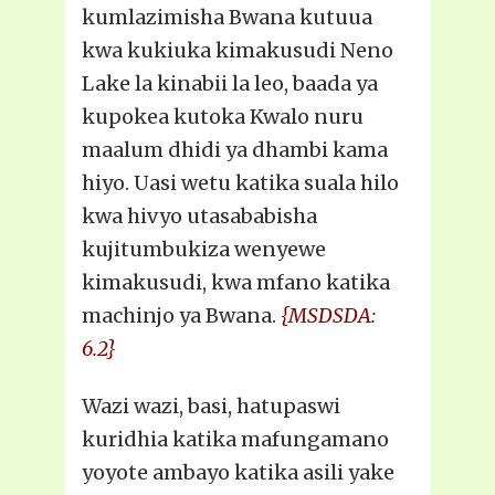
kumlazimisha Bwana kutuua
kwa kukiuka kimakusudi Neno
Lake la kinabii la leo, baada ya
kupokea kutoka Kwalo nuru
maalum dhidi ya dhambi kama
hiyo. Uasi wetu katika suala hilo
kwa hivyo utasababisha
kujitumbukiza wenyewe
kimakusudi, kwa mfano katika
machinjo ya Bwana.
{MSDSDA:
6.2}
Wazi wazi, basi, hatupaswi
kuridhia katika mafungamano
yoyote ambayo katika asili yake