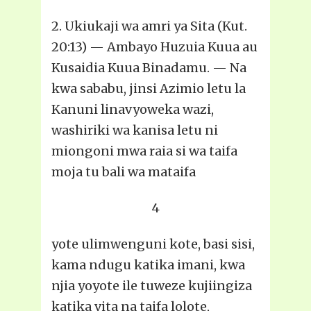
2. Ukiukaji wa amri ya Sita (Kut.
20:13) — Ambayo Huzuia Kuua au
Kusaidia Kuua Binadamu. — Na
kwa sababu, jinsi Azimio letu la
Kanuni linavyoweka wazi,
washiriki wa kanisa letu ni
miongoni mwa raia si wa taifa
moja tu bali wa mataifa
4
yote ulimwenguni kote, basi sisi,
kama ndugu katika imani, kwa
njia yoyote ile tuweze kujiingiza
katika vita na taifa lolote,