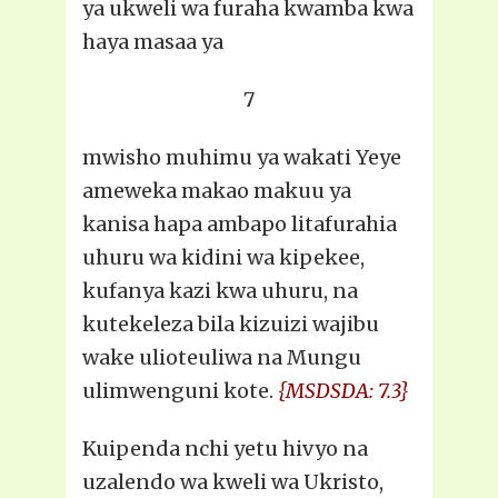
ya ukweli wa furaha kwamba kwa
haya masaa ya
7
mwisho muhimu ya wakati Yeye
ameweka makao makuu ya
kanisa hapa ambapo litafurahia
uhuru wa kidini wa kipekee,
kufanya kazi kwa uhuru, na
kutekeleza bila kizuizi wajibu
wake ulioteuliwa na Mungu
ulimwenguni kote.
{MSDSDA: 7.3}
Kuipenda nchi yetu hivyo na
uzalendo wa kweli wa Ukristo,