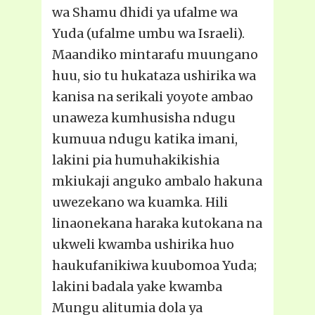
wa Shamu dhidi ya ufalme wa
Yuda (ufalme umbu wa Israeli).
Maandiko mintarafu muungano
huu, sio tu hukataza ushirika wa
kanisa na serikali yoyote ambao
unaweza kumhusisha ndugu
kumuua ndugu katika imani,
lakini pia humuhakikishia
mkiukaji anguko ambalo hakuna
uwezekano wa kuamka. Hili
linaonekana haraka kutokana na
ukweli kwamba ushirika huo
haukufanikiwa kuubomoa Yuda;
lakini badala yake kwamba
Mungu alitumia dola ya