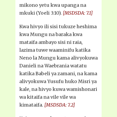
mikono yetu kwa upanga na
mkuki (Yoeli 3:10).
{MSDSDA: 7.1}
Kwa hivyo ili sisi tukuze heshima
kwa Mungu na baraka kwa
mataifa ambayo sisi ni raia,
lazima tuwe waaminifu katika
Neno la Mungu kama alivyokuwa
Danieli na Waebrania watatu
katika Babeli ya zamani, na kama
alivyokuwa Yusufu huko Misri ya
kale, na hivyo kuwa wamishonari
wa kitaifa na vile vile wa
kimataifa.
{MSDSDA: 7.2}