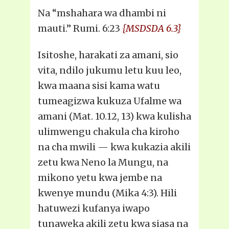
Na “mshahara wa dhambi ni
mauti.” Rumi. 6:23
{MSDSDA 6.3}
Isitoshe, harakati za amani, sio
vita, ndilo jukumu letu kuu leo,
kwa maana sisi kama watu
tumeagizwa kukuza Ufalme wa
amani (Mat. 10.12, 13) kwa kulisha
ulimwengu chakula cha kiroho
na cha mwili — kwa kukazia akili
zetu kwa Neno la Mungu, na
mikono yetu kwa jembe na
kwenye mundu (Mika 4:3). Hili
hatuwezi kufanya iwapo
tunaweka akili zetu kwa siasa na