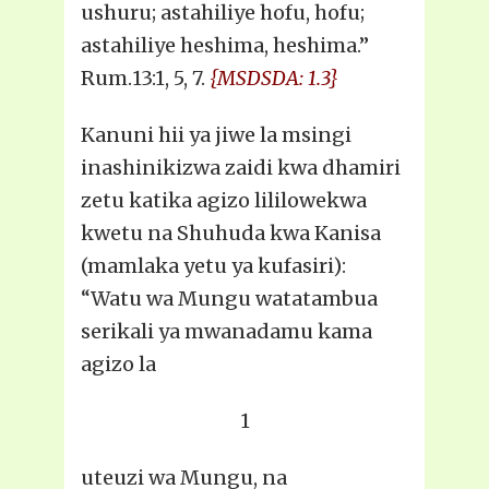
ushuru; astahiliye hofu, hofu;
astahiliye heshima, heshima.”
Rum.13:1, 5, 7.
{MSDSDA: 1.3}
Kanuni hii ya jiwe la msingi
inashinikizwa zaidi kwa dhamiri
zetu katika agizo lililowekwa
kwetu na Shuhuda kwa Kanisa
(mamlaka yetu ya kufasiri):
“Watu wa Mungu watatambua
serikali ya mwanadamu kama
agizo la
1
uteuzi wa Mungu, na