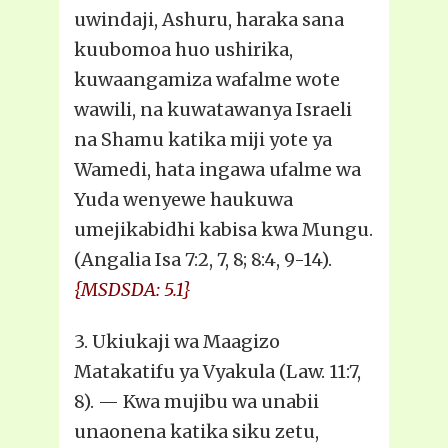
uwindaji, Ashuru, haraka sana
kuubomoa huo ushirika,
kuwaangamiza wafalme wote
wawili, na kuwatawanya Israeli
na Shamu katika miji yote ya
Wamedi, hata ingawa ufalme wa
Yuda wenyewe haukuwa
umejikabidhi kabisa kwa Mungu.
(Angalia Isa 7:2, 7, 8; 8:4, 9-14).
{MSDSDA: 5.1}
3. Ukiukaji wa Maagizo
Matakatifu ya Vyakula (Law. 11:7,
8). — Kwa mujibu wa unabii
unaonena katika siku zetu,