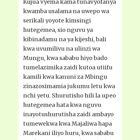
Kujua vyema kama tunavyofanya
kwamba usalama na uwepo wa
serikali yoyote kimsingi
hutegemea, sio nguvu ya
kibinadamu na ya kijeshi, bali
kwa uvumilivu na ulinzi wa
Mungu, kwa sababu hiyo bado
tumelazimika zaidi kutoa utiifu
kamili kwa kanuni za Mbingu
zinazosimamia jukumu letu kwa
nchi yetu. Shurutisho hili la upeo
hutegemea hata kwa nguvu
inayotushurutisha zaidi ambayo
tumewekwa kwa Majaliwa hapa
Marekani iliyo huru, kwa sababu