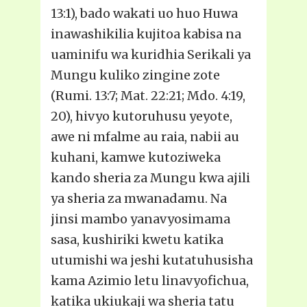
13:1), bado wakati uo huo Huwa
inawashikilia kujitoa kabisa na
uaminifu wa kuridhia Serikali ya
Mungu kuliko zingine zote
(Rumi. 13:7; Mat. 22:21; Mdo. 4:19,
20), hivyo kutoruhusu yeyote,
awe ni mfalme au raia, nabii au
kuhani, kamwe kutoziweka
kando sheria za Mungu kwa ajili
ya sheria za mwanadamu. Na
jinsi mambo yanavyosimama
sasa, kushiriki kwetu katika
utumishi wa jeshi kutatuhusisha
kama Azimio letu linavyofichua,
katika ukiukaji wa sheria tatu