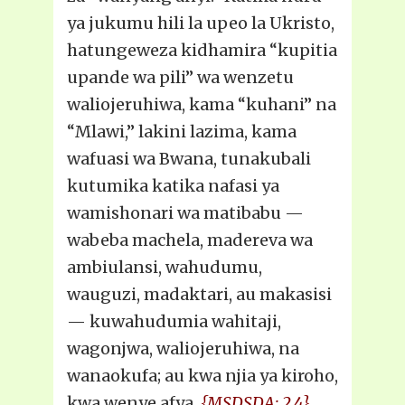
ya jukumu hili la upeo la Ukristo,
hatungeweza kidhamira “kupitia
upande wa pili” wa wenzetu
waliojeruhiwa, kama “kuhani” na
“Mlawi,” lakini lazima, kama
wafuasi wa Bwana, tunakubali
kutumika katika nafasi ya
wamishonari wa matibabu —
wabeba machela, madereva wa
ambiulansi, wahudumu,
wauguzi, madaktari, au makasisi
— kuwahudumia wahitaji,
wagonjwa, waliojeruhiwa, na
wanaokufa; au kwa njia ya kiroho,
kwa wenye afya.
{MSDSDA: 2.4}