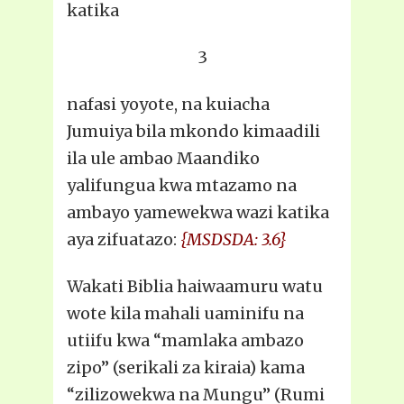
katika
3
nafasi yoyote, na kuiacha
Jumuiya bila mkondo kimaadili
ila ule ambao Maandiko
yalifungua kwa mtazamo na
ambayo yamewekwa wazi katika
aya zifuatazo:
{MSDSDA: 3.6}
Wakati Biblia haiwaamuru watu
wote kila mahali uaminifu na
utiifu kwa “mamlaka ambazo
zipo” (serikali za kiraia) kama
“zilizowekwa na Mungu” (Rumi