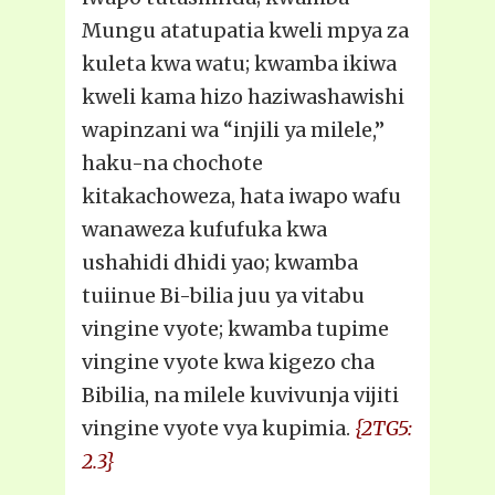
Mungu atatupatia kweli mpya za
kuleta kwa watu; kwamba ikiwa
kweli kama hizo haziwashawishi
wapinzani wa “injili ya milele,”
haku-na chochote
kitakachoweza, hata iwapo wafu
wanaweza kufufuka kwa
ushahidi dhidi yao; kwamba
tuiinue Bi-bilia juu ya vitabu
vingine vyote; kwamba tupime
vingine vyote kwa kigezo cha
Bibilia, na milele kuvivunja vijiti
vingine vyote vya kupimia.
{2TG5:
2.3}