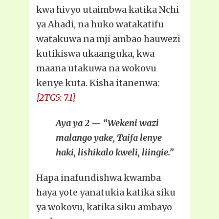
kwa hivyo utaimbwa katika Nchi
ya Ahadi, na huko watakatifu
watakuwa na mji ambao hauwezi
kutikiswa ukaanguka, kwa
maana utakuwa na wokovu
kenye kuta. Kisha itanenwa:
{2TG5: 7.1}
Aya ya 2 — “Wekeni wazi
malango yake, Taifa lenye
haki, lishikalo kweli, liingie.”
Hapa inafundishwa kwamba
haya yote yanatukia katika siku
ya wokovu, katika siku ambayo