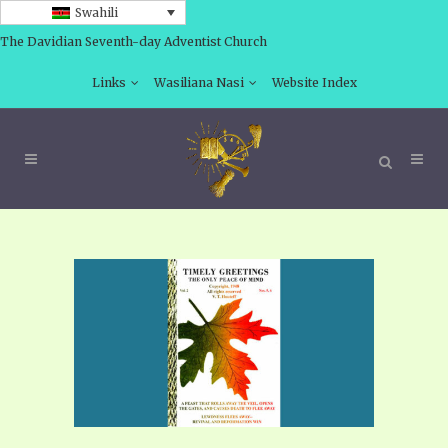
Swahili
The Davidian Seventh-day Adventist Church
Links
Wasiliana Nasi
Website Index