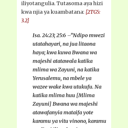
iliyotangulia. Tutasoma aya hizi
kwa njia ya kuambatana:
{2TG5:
3.2}
Isa. 24:23; 25:6 –”Ndipo mwezi
utatahayari, na jua litaona
haya; kwa kuwa Bwana wa
majeshi atatawala katika
mlima wa Zayuni, na katika
Yerusalemu, na mbele ya
wazee wake kwa utukufu. Na
katika mlima huu [Mlima
Zayuni] Bwana wa majeshi
atawafanyia mataifa yote
karamu ya vitu vinono, karamu