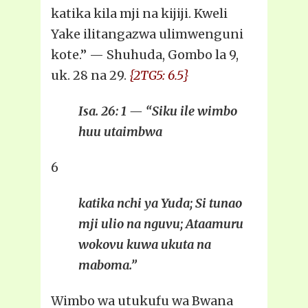
katika kila mji na kijiji. Kweli
Yake ilitangazwa ulimwenguni
kote.” — Shuhuda, Gombo la 9,
uk. 28 na 29.
{2TG5: 6.5}
Isa. 26: 1 — “Siku ile wimbo
huu utaimbwa
6
katika nchi ya Yuda; Si tunao
mji ulio na nguvu; Ataamuru
wokovu kuwa ukuta na
maboma.”
Wimbo wa utukufu wa Bwana