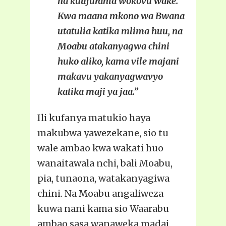
na kuufurahia wokovu wake.
Kwa maana mkono wa Bwana
utatulia katika mlima huu, na
Moabu atakanyagwa chini
huko aliko, kama vile majani
makavu yakanyagwavyo
katika maji ya jaa.”
Ili kufanya matukio haya
makubwa yawezekane, sio tu
wale ambao kwa wakati huo
wanaitawala nchi, bali Moabu,
pia, tunaona, watakanyagiwa
chini. Na Moabu angaliweza
kuwa nani kama sio Waarabu
ambao sasa wanaweka madai