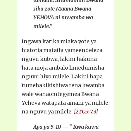
siku zote Maana Bwana
YEHOVA ni mwamba wa
milele.”
Ingawa katika miaka yote ya
historia mataifa yameendeleza
nguvu kubwa, lakini hakuna
hata moja ambalo limedumisha
nguvu hiyo milele. Lakini hapa
tumehakikishiwa tena kwamba
wale wanaomtegemea Bwana
Yehova watapata amani ya milele
na nguvu ya milele.
{2TG5: 7.3}
Aya ya 5-10 — “ Kwa kuwa