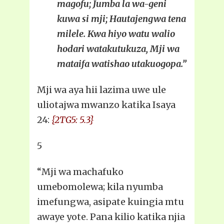
magofu; Jumba la wa-geni
kuwa si mji; Hautajengwa tena
milele. Kwa hiyo watu walio
hodari watakutukuza, Mji wa
mataifa watishao utakuogopa.”
Mji wa aya hii lazima uwe ule
uliotajwa mwanzo katika Isaya
24:
{2TG5: 5.3}
5
“Mji wa machafuko
umebomolewa; kila nyumba
imefungwa, asipate kuingia mtu
awaye yote. Pana kilio katika njia