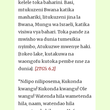
kelele toka baharini. Basi,
mtukuzeni Bwana katika
mashariki, litukuzeni jina la
Bwana, Mungu wa Israeli, katika
visiwa vya bahari. Toka pande za
mwisho wa dunia tumesikia
nyimbo, Atukuzwe mwenye haki.
[tokeo lake, kutakuwa na
waongofu kutoka pembe nne za
dunia].
{2TG5: 6.2}
“Ndipo niliposema, Kukonda
kwangu! Kukonda kwangu! Ole
wangu! Watenda hila wametenda
hila, naam, watendao hila