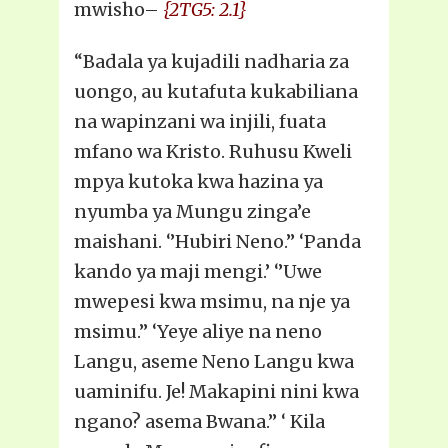
mwisho–
{2TG5: 2.1}
“Badala ya kujadili nadharia za
uongo, au kutafuta kukabiliana
na wapinzani wa injili, fuata
mfano wa Kristo. Ruhusu Kweli
mpya kutoka kwa hazina ya
nyumba ya Mungu zinga’e
maishani. ‘’Hubiri Neno.’’ ‘Panda
kando ya maji mengi.’ ‘’Uwe
mwepesi kwa msimu, na nje ya
msimu.’’ ‘Yeye aliye na neno
Langu, aseme Neno Langu kwa
uaminifu. Je! Makapini nini kwa
ngano? asema Bwana.’’ ‘ Kila