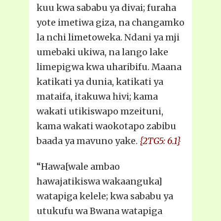
kuu kwa sababu ya divai; furaha
yote imetiwa giza, na changamko
la nchi limetoweka. Ndani ya mji
umebaki ukiwa, na lango lake
limepigwa kwa uharibifu. Maana
katikati ya dunia, katikati ya
mataifa, itakuwa hivi; kama
wakati utikiswapo mzeituni,
kama wakati waokotapo zabibu
baada ya mavuno yake.
{2TG5: 6.1}
“Hawa[wale ambao
hawajatikiswa wakaanguka]
watapiga kelele; kwa sababu ya
utukufu wa Bwana watapiga