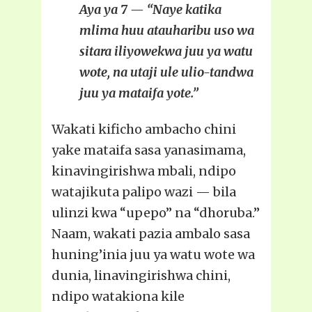
Aya ya 7 — “Naye katika
mlima huu atauharibu uso wa
sitara iliyowekwa juu ya watu
wote, na utaji ule ulio-tandwa
juu ya mataifa yote.”
Wakati kificho ambacho chini
yake mataifa sasa yanasimama,
kinavingirishwa mbali, ndipo
watajikuta palipo wazi — bila
ulinzi kwa “upepo” na “dhoruba.”
Naam, wakati pazia ambalo sasa
huning’inia juu ya watu wote wa
dunia, linavingirishwa chini,
ndipo watakiona kile