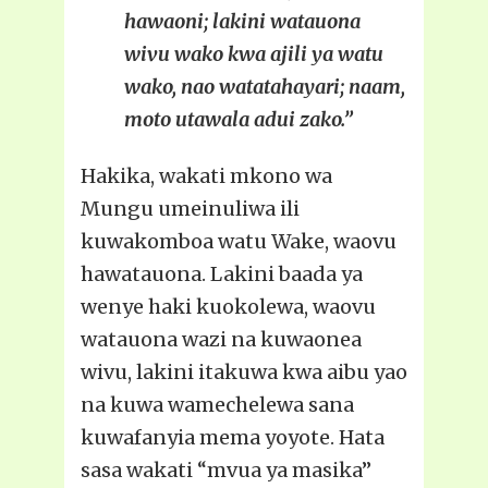
hawaoni; lakini watauona
wivu wako kwa ajili ya watu
wako, nao watatahayari; naam,
moto utawala adui zako.”
Hakika, wakati mkono wa
Mungu umeinuliwa ili
kuwakomboa watu Wake, waovu
hawatauona. Lakini baada ya
wenye haki kuokolewa, waovu
watauona wazi na kuwaonea
wivu, lakini itakuwa kwa aibu yao
na kuwa wamechelewa sana
kuwafanyia mema yoyote. Hata
sasa wakati “mvua ya masika”