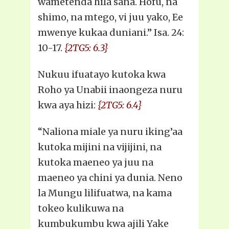
wametenda hila sana. Hofu, na
shimo, na mtego, vi juu yako, Ee
mwenye kukaa duniani.” Isa. 24:
10-17.
{2TG5: 6.3}
Nukuu ifuatayo kutoka kwa
Roho ya Unabii inaongeza nuru
kwa aya hizi:
{2TG5: 6.4}
“Naliona miale ya nuru iking’aa
kutoka mijini na vijijini, na
kutoka maeneo ya juu na
maeneo ya chini ya dunia. Neno
la Mungu lilifuatwa, na kama
tokeo kulikuwa na
kumbukumbu kwa ajili Yake