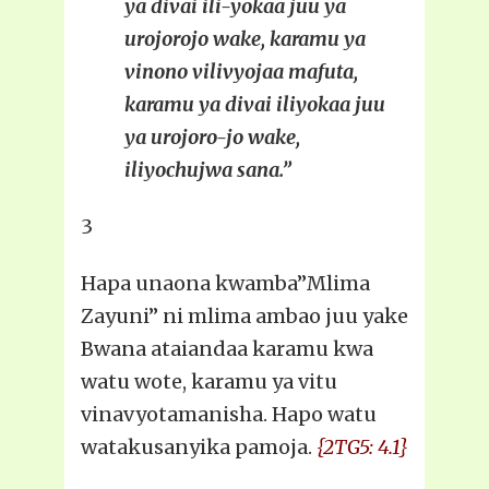
ya divai ili-yokaa juu ya
urojorojo wake, karamu ya
vinono vilivyojaa mafuta,
karamu ya divai iliyokaa juu
ya urojoro-jo wake,
iliyochujwa sana.”
3
Hapa unaona kwamba”Mlima
Zayuni” ni mlima ambao juu yake
Bwana ataiandaa karamu kwa
watu wote, karamu ya vitu
vinavyotamanisha. Hapo watu
watakusanyika pamoja.
{2TG5: 4.1}