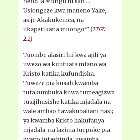
neno la Mungu ni safi….
Usiongeze kwa maneno Yake,
asije Akakukemea, na
ukapatikana muongo.’”
{2TG5:
2.2}
Tuombe alasiri hii kwa ajili ya
uwezo wa kuufuata mfano wa
Kristo katika kufundisha.
Tuweze pia kusali kwamba
tutakumbuka kuwa tumeagizwa
tusijihusishe katika mjadala na
wale ambao hawakubaliani nasi;
ya kwamba Kristo hakufanya
mjadala, na lazima tuepuke pia
iwapo tutashinda; kwamba