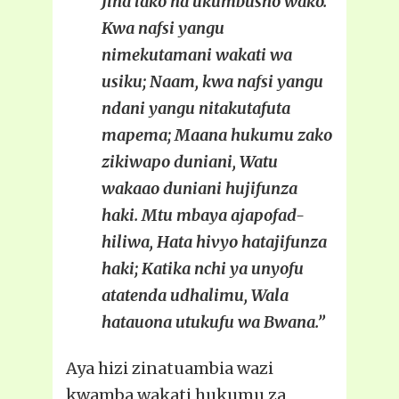
Jina lako na ukumbusho wako.
Kwa nafsi yangu
nimekutamani wakati wa
usiku; Naam, kwa nafsi yangu
ndani yangu nitakutafuta
mapema; Maana hukumu zako
zikiwapo duniani, Watu
wakaao duniani hujifunza
haki. Mtu mbaya ajapofad-
hiliwa, Hata hivyo hatajifunza
haki; Katika nchi ya unyofu
atatenda udhalimu, Wala
hatauona utukufu wa Bwana.”
Aya hizi zinatuambia wazi
kwamba wakati hukumu za