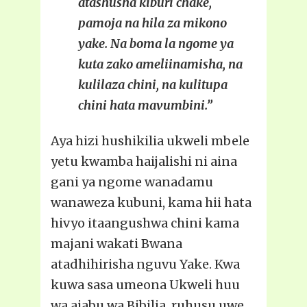
atashusha kiburi chake,
pamoja na hila za mikono
yake. Na boma la ngome ya
kuta zako ameliinamisha, na
kulilaza chini, na kulitupa
chini hata mavumbini.”
Aya hizi hushikilia ukweli mbele
yetu kwamba haijalishi ni aina
gani ya ngome wanadamu
wanaweza kubuni, kama hii hata
hivyo itaangushwa chini kama
majani wakati Bwana
atadhihirisha nguvu Yake. Kwa
kuwa sasa umeona Ukweli huu
wa ajabu wa Bibilia, ruhusu uwe