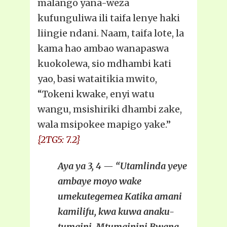
malango yana-weza
kufunguliwa ili taifa lenye haki
liingie ndani. Naam, taifa lote, la
kama hao ambao wanapaswa
kuokolewa, sio mdhambi kati
yao, basi wataitikia mwito,
“Tokeni kwake, enyi watu
wangu, msishiriki dhambi zake,
wala msipokee mapigo yake.”
{2TG5: 7.2}
Aya ya 3, 4 — “Utamlinda yeye
ambaye moyo wake
umekutegemea Katika amani
kamilifu, kwa kuwa anaku-
tumaini. Mtumainini Bwana