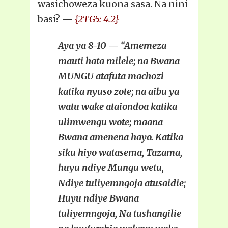
wasichoweza kuona sasa. Na nini
basi? —
{2TG5: 4.2}
Aya ya 8-10 — “Amemeza
mauti hata milele; na Bwana
MUNGU atafuta machozi
katika nyuso zote; na aibu ya
watu wake ataiondoa katika
ulimwengu wote; maana
Bwana amenena hayo. Katika
siku hiyo watasema, Tazama,
huyu ndiye Mungu wetu,
Ndiye tuliyemngoja atusaidie;
Huyu ndiye Bwana
tuliyemngoja, Na tushangilie