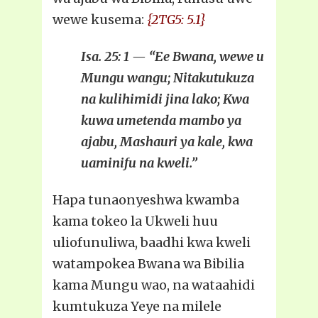
wewe kusema:
{2TG5: 5.1}
Isa. 25: 1 — “Ee Bwana, wewe u
Mungu wangu; Nitakutukuza
na kulihimidi jina lako; Kwa
kuwa umetenda mambo ya
ajabu, Mashauri ya kale, kwa
uaminifu na kweli.”
Hapa tunaonyeshwa kwamba
kama tokeo la Ukweli huu
uliofunuliwa, baadhi kwa kweli
watampokea Bwana wa Bibilia
kama Mungu wao, na wataahidi
kumtukuza Yeye na milele