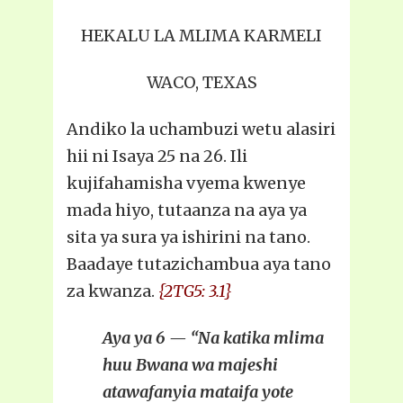
HEKALU LA MLIMA KARMELI
WACO, TEXAS
Andiko la uchambuzi wetu alasiri
hii ni Isaya 25 na 26. Ili
kujifahamisha vyema kwenye
mada hiyo, tutaanza na aya ya
sita ya sura ya ishirini na tano.
Baadaye tutazichambua aya tano
za kwanza.
{2TG5: 3.1}
Aya ya 6 — “Na katika mlima
huu Bwana wa majeshi
atawafanyia mataifa yote