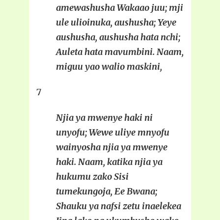
amewashusha Wakaao juu; mji
ule ulioinuka, aushusha; Yeye
aushusha, aushusha hata nchi;
Auleta hata mavumbini. Naam,
miguu yao walio maskini,
7
Njia ya mwenye haki ni
unyofu; Wewe uliye mnyofu
wainyosha njia ya mwenye
haki. Naam, katika njia ya
hukumu zako Sisi
tumekungoja, Ee Bwana;
Shauku ya nafsi zetu inaelekea