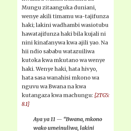
Mungu zitaanguka duniani,
wenye akili timamu wa-tajifunza
haki; lakini wadhambi wasiotubu
hawatajifunza haki bila kujali ni
nini kinafanywa kwa ajili yao. Na
hii ndio sababu watazuiliwa
kutoka kwa mkutano wa wenye
haki. Wenye haki, hata hivyo,
hata sasa wanahisi mkono wa
nguvu wa Bwana na kwa
kutangaza kwa machungu:
{2TG5:
8.1}
Aya ya 11 — “Bwana, mkono
wako umeinuliwa, lakini