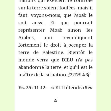
nations qui exercent le contrôle
sur la terre soient foulées, mais il
faut, voyons-nous, que Moab le
soit aussi. Et que pourrait
représenter Moab sinon les
Arabes, qui revendiquent
fortement le droit à occuper la
terre de Palestine. Bientôt le
monde verra que DIEU n’a pas
abandonné la terre, et qu’il est le
maître de la situation.
{2TG5: 4.3}
Es.
25
: 11-12 – «
Et
I
l étendra
S
es
4