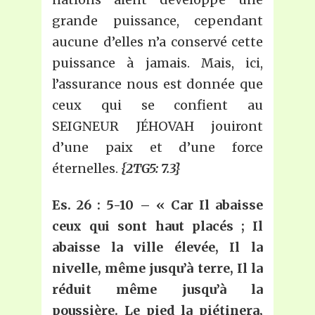
grande puissance, cependant
aucune d’elles n’a conservé cette
puissance à jamais. Mais, ici,
l’assurance nous est donnée que
ceux qui se confient au
SEIGNEUR JÉHOVAH jouiront
d’une paix et d’une force
éternelles.
{2TG5: 7.3}
Es. 26
: 5-10 – «
Car
I
l abaisse
ceux qui sont haut placés ;
I
l
abaisse la ville élevée,
I
l la
nivelle, même jusqu’à terre,
I
l la
réduit même jusqu’à la
poussière. Le pied la piétinera,