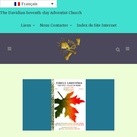
Français
The Davidian Seventh-day Adventist Church
Liens
Nous Contacter
Index du Site Internet