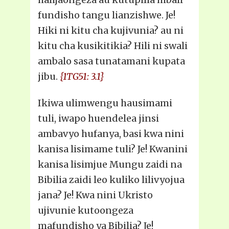
fundisho tangu lianzishwe. Je!
Hiki ni kitu cha kujivunia? au ni
kitu cha kusikitikia? Hili ni swali
ambalo sasa tunatamani kupata
jibu.
{1TG51: 3.1}
Ikiwa ulimwengu hausimami
tuli, iwapo huendelea jinsi
ambavyo hufanya, basi kwa nini
kanisa lisimame tuli? Je! Kwanini
kanisa lisimjue Mungu zaidi na
Bibilia zaidi leo kuliko lilivyojua
jana? Je! Kwa nini Ukristo
ujivunie kutoongeza
mafundisho ya Bibilia? Je!