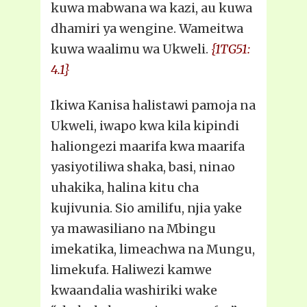
kuwa mabwana wa kazi, au kuwa
dhamiri ya wengine. Wameitwa
kuwa waalimu wa Ukweli.
{1TG51:
4.1}
Ikiwa Kanisa halistawi pamoja na
Ukweli, iwapo kwa kila kipindi
haliongezi maarifa kwa maarifa
yasiyotiliwa shaka, basi, ninao
uhakika, halina kitu cha
kujivunia. Sio amilifu, njia yake
ya mawasiliano na Mbingu
imekatika, limeachwa na Mungu,
limekufa. Haliwezi kamwe
kwaandalia washiriki wake