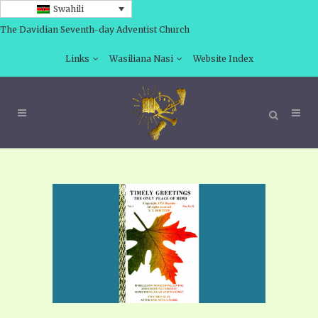
Swahili
The Davidian Seventh-day Adventist Church
Links
Wasiliana Nasi
Website Index