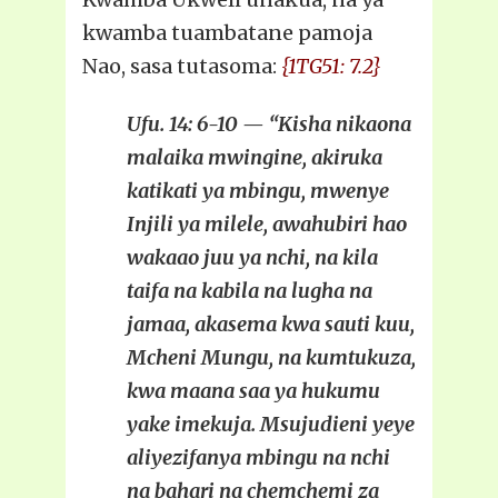
kwamba tuambatane pamoja
Nao, sasa tutasoma:
{1TG51: 7.2}
Ufu. 14: 6-10 — “Kisha nikaona
malaika mwingine, akiruka
katikati ya mbingu, mwenye
Injili ya milele, awahubiri hao
wakaao juu ya nchi, na kila
taifa na kabila na lugha na
jamaa, akasema kwa sauti kuu,
Mcheni Mungu, na kumtukuza,
kwa maana saa ya hukumu
yake imekuja. Msujudieni yeye
aliyezifanya mbingu na nchi
na bahari na chemchemi za