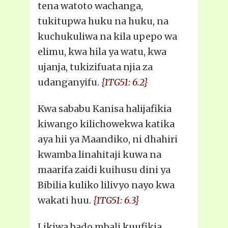
tena watoto wachanga,
tukitupwa huku na huku, na
kuchukuliwa na kila upepo wa
elimu, kwa hila ya watu, kwa
ujanja, tukizifuata njia za
udanganyifu.
{1TG51: 6.2}
Kwa sababu Kanisa halijafikia
kiwango kilichowekwa katika
aya hii ya Maandiko, ni dhahiri
kwamba linahitaji kuwa na
maarifa zaidi kuihusu dini ya
Bibilia kuliko lilivyo nayo kwa
wakati huu.
{1TG51: 6.3}
Likiwa bado mbali kuufikia