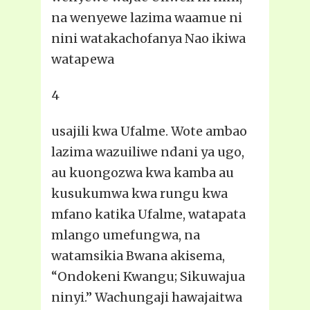
na wenyewe lazima waamue ni
nini watakachofanya Nao ikiwa
watapewa
4
usajili kwa Ufalme. Wote ambao
lazima wazuiliwe ndani ya ugo,
au kuongozwa kwa kamba au
kusukumwa kwa rungu kwa
mfano katika Ufalme, watapata
mlango umefungwa, na
watamsikia Bwana akisema,
“Ondokeni Kwangu; Sikuwajua
ninyi.” Wachungaji hawajaitwa