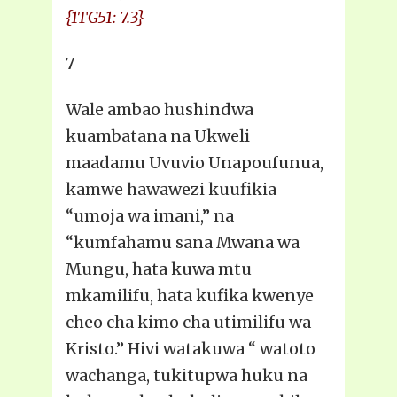
{1TG51: 7.3}
7
Wale ambao hushindwa
kuambatana na Ukweli
maadamu Uvuvio Unapoufunua,
kamwe hawawezi kuufikia
“umoja wa imani,” na
“kumfahamu sana Mwana wa
Mungu, hata kuwa mtu
mkamilifu, hata kufika kwenye
cheo cha kimo cha utimilifu wa
Kristo.” Hivi watakuwa “ watoto
wachanga, tukitupwa huku na