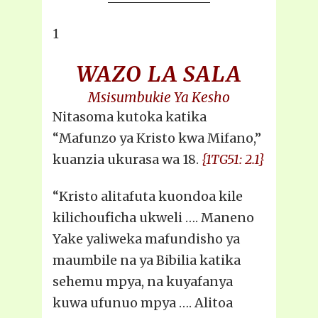
1
WAZO LA SALA
Msisumbukie Ya Kesho
Nitasoma kutoka katika
“Mafunzo ya Kristo kwa Mifano,”
kuanzia ukurasa wa 18.
{1TG51: 2.1}
“Kristo alitafuta kuondoa kile
kilichouficha ukweli …. Maneno
Yake yaliweka mafundisho ya
maumbile na ya Bibilia katika
sehemu mpya, na kuyafanya
kuwa ufunuo mpya …. Alitoa