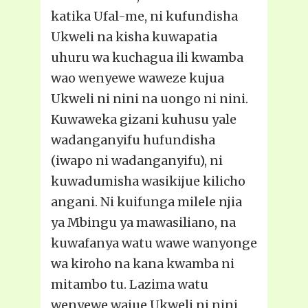
katika Ufal-me, ni kufundisha
Ukweli na kisha kuwapatia
uhuru wa kuchagua ili kwamba
wao wenyewe waweze kujua
Ukweli ni nini na uongo ni nini.
Kuwaweka gizani kuhusu yale
wadanganyifu hufundisha
(iwapo ni wadanganyifu), ni
kuwadumisha wasikijue kilicho
angani. Ni kuifunga milele njia
ya Mbingu ya mawasiliano, na
kuwafanya watu wawe wanyonge
wa kiroho na kana kwamba ni
mitambo tu. Lazima watu
wenyewe wajue Ukweli ni nini,