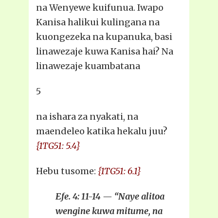
na Wenyewe kuifunua. Iwapo
Kanisa halikui kulingana na
kuongezeka na kupanuka, basi
linawezaje kuwa Kanisa hai? Na
linawezaje kuambatana
5
na ishara za nyakati, na
maendeleo katika hekalu juu?
{1TG51: 5.4}
Hebu tusome:
{1TG51: 6.1}
Efe. 4: 11-14 — “Naye alitoa
wengine kuwa mitume, na