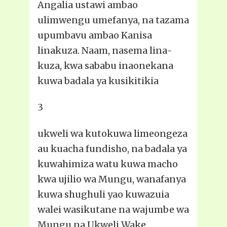
Angalia ustawi ambao
ulimwengu umefanya, na tazama
upumbavu ambao Kanisa
linakuza. Naam, nasema lina-
kuza, kwa sababu inaonekana
kuwa badala ya kusikitikia
3
ukweli wa kutokuwa limeongeza
au kuacha fundisho, na badala ya
kuwahimiza watu kuwa macho
kwa ujilio wa Mungu, wanafanya
kuwa shughuli yao kuwazuia
walei wasikutane na wajumbe wa
Mungu na Ukweli Wake