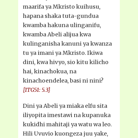
maarifa ya Mkristo kuihusu,
hapana shaka tuta-gundua
kwamba hakuna ulinganifu,
kwamba Abeli alijua kwa
kulinganisha kanuni ya kwanza
tu ya imani ya Mkristo. Ikiwa
dini, kwa hivyo, sio kitu kilicho
hai, kinachokua, na
kinachoendelea, basi ni nini?
{1TG51: 5.3}
Dini ya Abeli ya miaka elfu sita
iliyopita imestawi na kupanuka
kukidhi mahitaji ya watu wa leo.
Hili Uvuvio kuongeza juu yake,