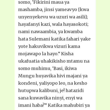
somo, ‘Fikirini maua ya
mashamba, jinsi yameavyo [kwa
unyenyekevu wa uzuri wa asili];
hayafanyi kazi, wala hayasokoti;
nami nawaambia, ya kwamba
hata Sulemani katika fahari yake
yote hakuvikwa vizuri kama
mojawapo la hayo.’’ Kisha
ukafuatia uhakikisho mtamu na
somo muhimu, ‘Basi, ikiwa
Mungu huyavika hivi majani ya
kondeni, yaliyopo leo, na kesho
hutupwa kalibuni, je! hatazidi
sana kuwavika ninyi, enyi wa
imani haba?” Katika mahubiri ya