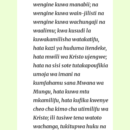
wengine kuwa manabii; na
wengine kuwa wain-jilisti na
wengine kuwa wachungaji na
waalimu; kwa kusudi la
kuwakamilisha watakatifu,
hata kazi ya huduma itendeke,
hata mwili wa Kristo ujengwe;
hata na sisi sote tutakapoufikia
umoja wa imani na
kumfahamu sana Mwana wa
Mungu, hata kuwa mtu
mkamilifu, hata kufika kwenye
cheo cha kimo cha utimilifu wa
Kristo; ili tusiwe tena watoto
wachanga, tukitupwa huku na