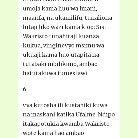
umoja kama huu wa imani,
maarifa, na ukamilifu, tunaliona
hitaji liko wazi kama kioo: Sisi
Wakristo tunahitaji kuanza
kukua, vinginevyo msimu wa
ukuaji kama huo utapita na
tutabaki mbilikimo, ambao
hatutakuwa tumestawi
6
vya kutosha ili kustahiki kuwa
na maskani katika Ufalme. Ndipo
itakapotukia kwamba Wakristo
wote kama hao ambao