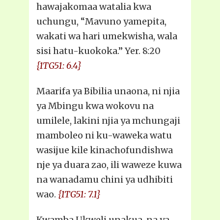
hawajakomaa watalia kwa
uchungu, “Mavuno yamepita,
wakati wa hari umekwisha, wala
sisi hatu-kuokoka.” Yer. 8:20
{1TG51: 6.4}
Maarifa ya Bibilia unaona, ni njia
ya Mbingu kwa wokovu na
umilele, lakini njia ya mchungaji
mamboleo ni ku-waweka watu
wasijue kile kinachofundishwa
nje ya duara zao, ili waweze kuwa
na wanadamu chini ya udhibiti
wao.
{1TG51: 7.1}
Kwamba Ukweli unakua, na ya