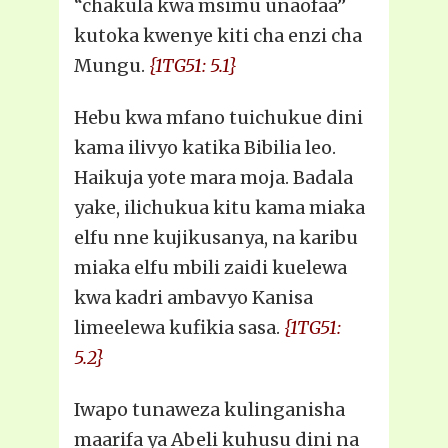
“chakula kwa msimu unaofaa”
kutoka kwenye kiti cha enzi cha
Mungu.
{1TG51: 5.1}
Hebu kwa mfano tuichukue dini
kama ilivyo katika Bibilia leo.
Haikuja yote mara moja. Badala
yake, ilichukua kitu kama miaka
elfu nne kujikusanya, na karibu
miaka elfu mbili zaidi kuelewa
kwa kadri ambavyo Kanisa
limeelewa kufikia sasa.
{1TG51:
5.2}
Iwapo tunaweza kulinganisha
maarifa ya Abeli kuhusu dini na