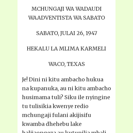
MCHUNGAJI WA WADAUDI
WAADVENTISTA WA SABATO
SABATO, JULAI 26, 1947
HEKALU LA MLIMA KARMELI
WACO, TEXAS
Je! Dini ni kitu ambacho hukua
na kupanuka, au ni kitu ambacho
husimama tuli? Siku ile nyingine
tu tulisikia kwenye redio
mchungaji fulani akijisifu
kwamba dhehebu lake
halijaongeza au kutupilia mbali