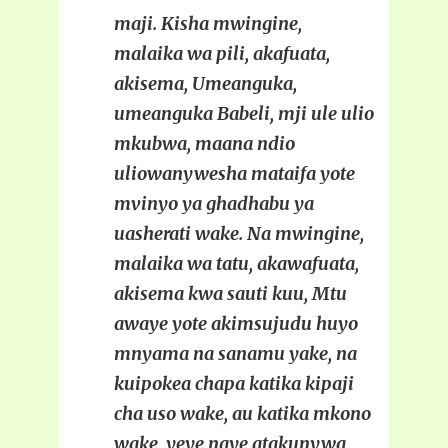
maji. Kisha mwingine,
malaika wa pili, akafuata,
akisema, Umeanguka,
umeanguka Babeli, mji ule ulio
mkubwa, maana ndio
uliowanywesha mataifa yote
mvinyo ya ghadhabu ya
uasherati wake. Na mwingine,
malaika wa tatu, akawafuata,
akisema kwa sauti kuu, Mtu
awaye yote akimsujudu huyo
mnyama na sanamu yake, na
kuipokea chapa katika kipaji
cha uso wake, au katika mkono
wake, yeye naye atakunywa