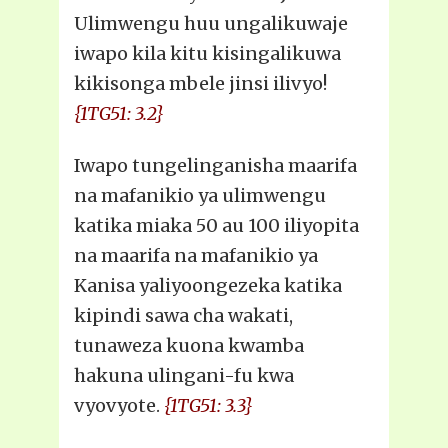
Ulimwengu huu ungalikuwaje
iwapo kila kitu kisingalikuwa
kikisonga mbele jinsi ilivyo!
{1TG51: 3.2}
Iwapo tungelinganisha maarifa
na mafanikio ya ulimwengu
katika miaka 50 au 100 iliyopita
na maarifa na mafanikio ya
Kanisa yaliyoongezeka katika
kipindi sawa cha wakati,
tunaweza kuona kwamba
hakuna ulingani-fu kwa
vyovyote.
{1TG51: 3.3}