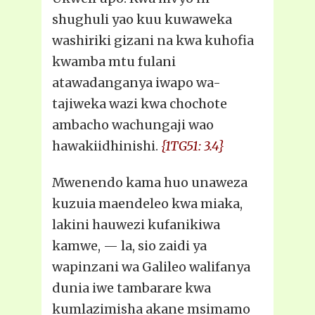
shughuli yao kuu kuwaweka
washiriki gizani na kwa kuhofia
kwamba mtu fulani
atawadanganya iwapo wa-
tajiweka wazi kwa chochote
ambacho wachungaji wao
hawakiidhinishi.
{1TG51: 3.4}
Mwenendo kama huo unaweza
kuzuia maendeleo kwa miaka,
lakini hauwezi kufanikiwa
kamwe, — la, sio zaidi ya
wapinzani wa Galileo walifanya
dunia iwe tambarare kwa
kumlazimisha akane msimamo