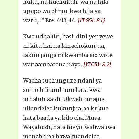
huku, na kuchukuli-wa na kila
upepo wa elimu, kwa hila ya
watu,…” Efe. 4:13, 14.
{1TG51: 8.1}
Kwa udhahiri, basi, dini yenyewe
ni kitu hai na kinachokunjua,
lakini janga ni kwamba sio wote
wanaambatana nayo.
{1TG51: 8.2}
Wacha tuchunguze ndani ya
somo hili muhimu hata kwa
uthabiti zaidi. Ukweli, unajua,
uliendelea kukunjua na kukua
hata baada ya kifo cha Musa.
Wayahudi, hata hivyo, waliwauwa
manabii na hawakuendelea