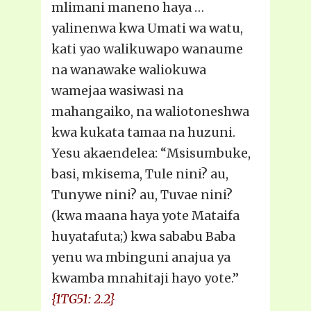
mlimani maneno haya …
yalinenwa kwa Umati wa watu,
kati yao walikuwapo wanaume
na wanawake waliokuwa
wamejaa wasiwasi na
mahangaiko, na waliotoneshwa
kwa kukata tamaa na huzuni.
Yesu akaendelea: “Msisumbuke,
basi, mkisema, Tule nini? au,
Tunywe nini? au, Tuvae nini?
(kwa maana haya yote Mataifa
huyatafuta;) kwa sababu Baba
yenu wa mbinguni anajua ya
kwamba mnahitaji hayo yote.”
{1TG51: 2.2}