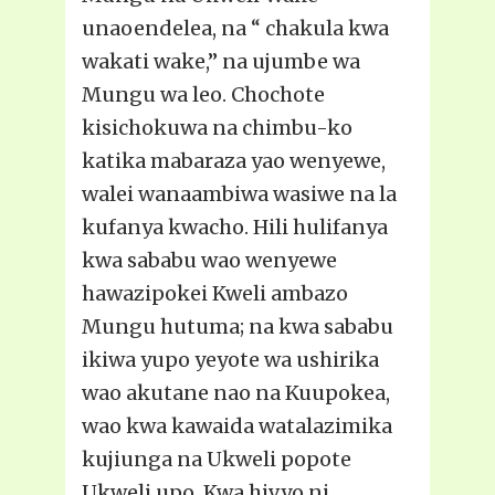
unaoendelea, na “ chakula kwa
wakati wake,” na ujumbe wa
Mungu wa leo. Chochote
kisichokuwa na chimbu-ko
katika mabaraza yao wenyewe,
walei wanaambiwa wasiwe na la
kufanya kwacho. Hili hulifanya
kwa sababu wao wenyewe
hawazipokei Kweli ambazo
Mungu hutuma; na kwa sababu
ikiwa yupo yeyote wa ushirika
wao akutane nao na Kuupokea,
wao kwa kawaida watalazimika
kujiunga na Ukweli popote
Ukweli upo. Kwa hivyo ni