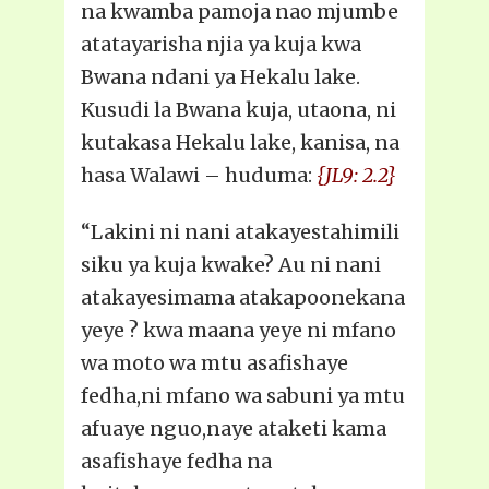
na kwamba pamoja nao mjumbe
atatayarisha njia ya kuja kwa
Bwana ndani ya Hekalu lake.
Kusudi la Bwana kuja, utaona, ni
kutakasa Hekalu lake, kanisa, na
hasa Walawi – huduma:
{JL9: 2.2}
“Lakini ni nani atakayestahimili
siku ya kuja kwake? Au ni nani
atakayesimama atakapoonekana
yeye ? kwa maana yeye ni mfano
wa moto wa mtu asafishaye
fedha,ni mfano wa sabuni ya mtu
afuaye nguo,naye ataketi kama
asafishaye fedha na