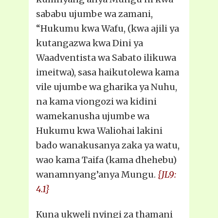
sababu ujumbe wa zamani,
“Hukumu kwa Wafu, (kwa ajili ya
kutangazwa kwa Dini ya
Waadventista wa Sabato ilikuwa
imeitwa), sasa haikutolewa kama
vile ujumbe wa gharika ya Nuhu,
na kama viongozi wa kidini
wamekanusha ujumbe wa
Hukumu kwa Waliohai lakini
bado wanakusanya zaka ya watu,
wao kama Taifa (kama dhehebu)
wanamnyang’anya Mungu.
{JL9:
4.1}
Kuna ukweli nyingi za thamani