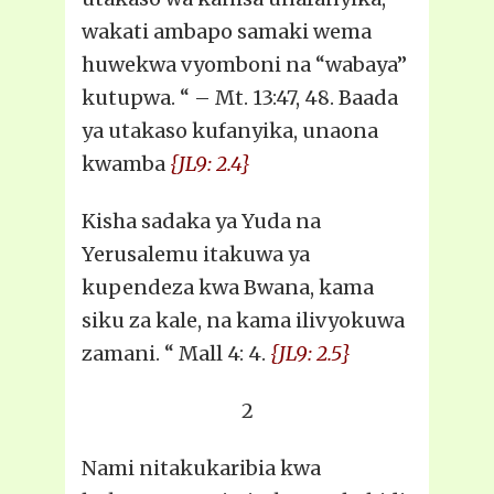
wakati ambapo samaki wema
huwekwa vyomboni na “wabaya”
kutupwa. “ – Mt. 13:47, 48. Baada
ya utakaso kufanyika, unaona
kwamba
{JL9: 2.4}
Kisha sadaka ya Yuda na
Yerusalemu itakuwa ya
kupendeza kwa Bwana, kama
siku za kale, na kama ilivyokuwa
zamani. “ Mall 4: 4.
{JL9: 2.5}
2
Nami nitakukaribia kwa