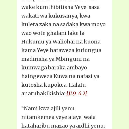
wake kumthibitisha Yeye, sasa
wakati wa kukusanya, kwa
kuleta zaka na sadaka kwa moyo
wao wote ghalani lake la
Hukumu ya Waliohai na kuona
kama Yeye hataweza kufungua
madirisha ya Mbinguni na
kumwaga baraka ambayo
haingeweza Kuwa na nafasi ya
kutosha kupokea. Halafu
anatuhakikishia:
{JL9: 6.2}
“Nami kwa ajili yenu
nitamkemea yeye alaye, wala
hataharibu mazao ya ardhi yenu;