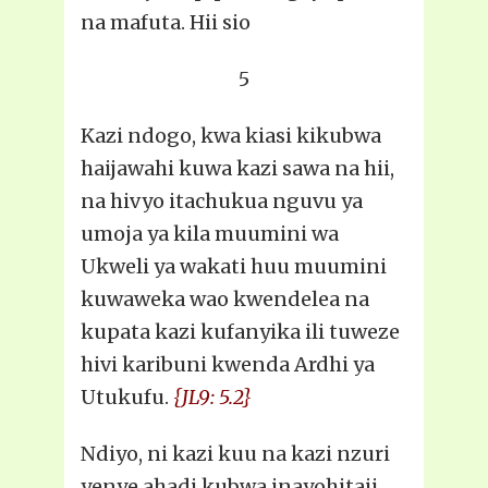
na mafuta. Hii sio
5
Kazi ndogo, kwa kiasi kikubwa
haijawahi kuwa kazi sawa na hii,
na hivyo itachukua nguvu ya
umoja ya kila muumini wa
Ukweli ya wakati huu muumini
kuwaweka wao kwendelea na
kupata kazi kufanyika ili tuweze
hivi karibuni kwenda Ardhi ya
Utukufu.
{JL9: 5.2}
Ndiyo, ni kazi kuu na kazi nzuri
yenye ahadi kubwa inayohitaji