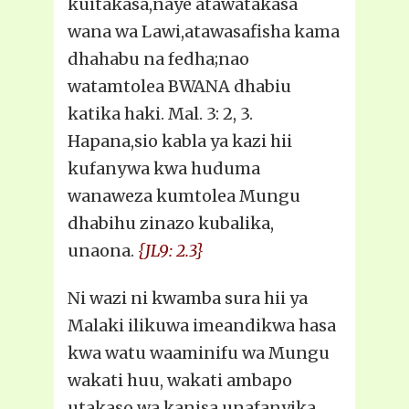
kuitakasa,naye atawatakasa
wana wa Lawi,atawasafisha kama
dhahabu na fedha;nao
watamtolea BWANA dhabiu
katika haki. Mal. 3: 2, 3.
Hapana,sio kabla ya kazi hii
kufanywa kwa huduma
wanaweza kumtolea Mungu
dhabihu zinazo kubalika,
unaona.
{JL9: 2.3}
Ni wazi ni kwamba sura hii ya
Malaki ilikuwa imeandikwa hasa
kwa watu waaminifu wa Mungu
wakati huu, wakati ambapo
utakaso wa kanisa unafanyika,