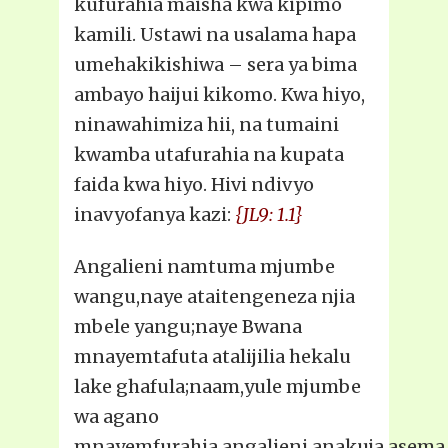
kufurahia maisha kwa kipimo
kamili. Ustawi na usalama hapa
umehakikishiwa – sera ya bima
ambayo haijui kikomo. Kwa hiyo,
ninawahimiza hii, na tumaini
kwamba utafurahia na kupata
faida kwa hiyo. Hivi ndivyo
inavyofanya kazi:
{JL9: 1.1}
Angalieni namtuma mjumbe
wangu,naye ataitengeneza njia
mbele yangu;naye Bwana
mnayemtafuta atalijilia hekalu
lake ghafula;naam,yule mjumbe
wa agano
mnayemfurahia,angalieni,anakuja,asema