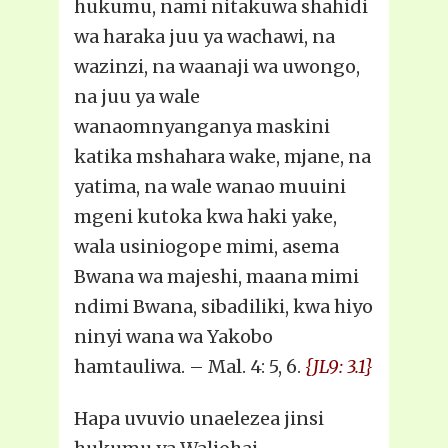
hukumu, nami nitakuwa shahidi
wa haraka juu ya wachawi, na
wazinzi, na waanaji wa uwongo,
na juu ya wale
wanaomnyanganya maskini
katika mshahara wake, mjane, na
yatima, na wale wanao muuini
mgeni kutoka kwa haki yake,
wala usiniogope mimi, asema
Bwana wa majeshi, maana mimi
ndimi Bwana, sibadiliki, kwa hiyo
ninyi wana wa Yakobo
hamtauliwa. – Mal. 4: 5, 6.
{JL9: 3.1}
Hapa uvuvio unaelezea jinsi