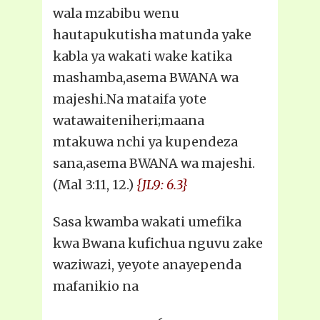
wala mzabibu wenu
hautapukutisha matunda yake
kabla ya wakati wake katika
mashamba,asema BWANA wa
majeshi.Na mataifa yote
watawaiteniheri;maana
mtakuwa nchi ya kupendeza
sana,asema BWANA wa majeshi.
(Mal 3:11, 12.)
{JL9: 6.3}
Sasa kwamba wakati umefika
kwa Bwana kufichua nguvu zake
waziwazi, yeyote anayependa
mafanikio na