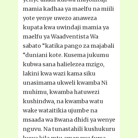
mamia kadhaa ya maelfu na miili
yote yenye uwezo anaweza
kupata kwa uwindaji mamia ya
maelfu ya Waadventista Wa
sabato “katika pango za majabali
“duniani kote. Kusema jukumu
kubwa sana halielezea mzigo,
lakini kwa wazi kama siku
unasimama ukweli kwamba Ni
muhimu, kwamba hatuwezi
kushindwa, na kwamba watu
wake wataitikia ujumbe na
msaada wa Bwana dhidi ya wenye
nguvu. Na tunastahili kushukuru