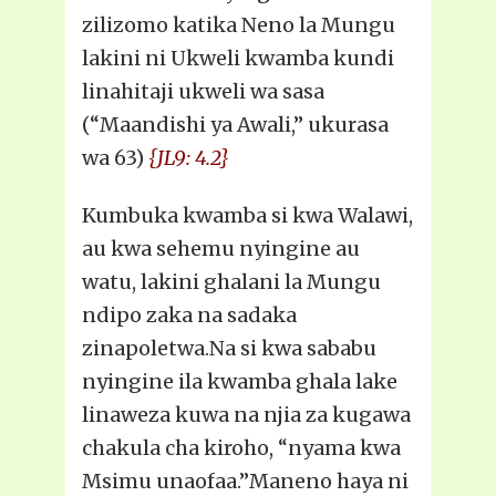
zilizomo katika Neno la Mungu
lakini ni Ukweli kwamba kundi
linahitaji ukweli wa sasa
(“Maandishi ya Awali,” ukurasa
wa 63)
{JL9: 4.2}
Kumbuka kwamba si kwa Walawi,
au kwa sehemu nyingine au
watu, lakini ghalani la Mungu
ndipo zaka na sadaka
zinapoletwa.Na si kwa sababu
nyingine ila kwamba ghala lake
linaweza kuwa na njia za kugawa
chakula cha kiroho, “nyama kwa
Msimu unaofaa.”Maneno haya ni