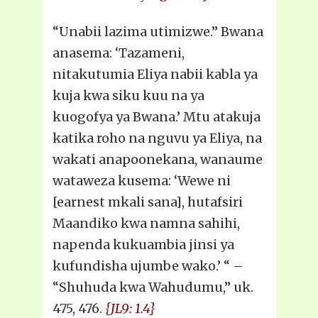
“Unabii lazima utimizwe.” Bwana
anasema: ‘Tazameni,
nitakutumia Eliya nabii kabla ya
kuja kwa siku kuu na ya
kuogofya ya Bwana.’ Mtu atakuja
katika roho na nguvu ya Eliya, na
wakati anapoonekana, wanaume
wataweza kusema: ‘Wewe ni
[earnest mkali sana], hutafsiri
Maandiko kwa namna sahihi,
napenda kukuambia jinsi ya
kufundisha ujumbe wako.’ “ –
“Shuhuda kwa Wahudumu,” uk.
475, 476.
{JL9: 1.4}