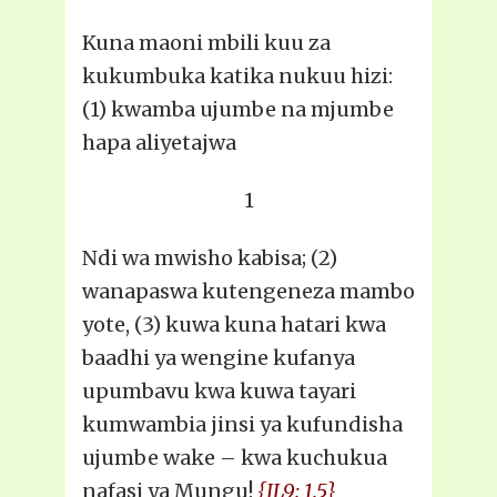
Kuna maoni mbili kuu za
kukumbuka katika nukuu hizi:
(1) kwamba ujumbe na mjumbe
hapa aliyetajwa
1
Ndi wa mwisho kabisa; (2)
wanapaswa kutengeneza mambo
yote, (3) kuwa kuna hatari kwa
baadhi ya wengine kufanya
upumbavu kwa kuwa tayari
kumwambia jinsi ya kufundisha
ujumbe wake – kwa kuchukua
nafasi ya Mungu!
{JL9: 1.5}