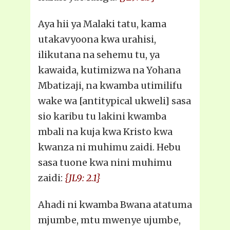
Aya hii ya Malaki tatu, kama
utakavyoona kwa urahisi,
ilikutana na sehemu tu, ya
kawaida, kutimizwa na Yohana
Mbatizaji, na kwamba utimilifu
wake wa [antitypical ukweli] sasa
sio karibu tu lakini kwamba
mbali na kuja kwa Kristo kwa
kwanza ni muhimu zaidi. Hebu
sasa tuone kwa nini muhimu
zaidi:
{JL9: 2.1}
Ahadi ni kwamba Bwana atatuma
mjumbe, mtu mwenye ujumbe,