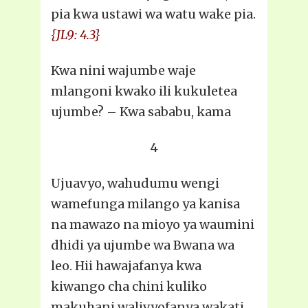
pia kwa ustawi wa watu wake pia.
{JL9: 4.3}
Kwa nini wajumbe waje
mlangoni kwako ili kukuletea
ujumbe? – Kwa sababu, kama
4
Ujuavyo, wahudumu wengi
wamefunga milango ya kanisa
na mawazo na mioyo ya waumini
dhidi ya ujumbe wa Bwana wa
leo. Hii hawajafanya kwa
kiwango cha chini kuliko
makuhani walivyofanya wakati