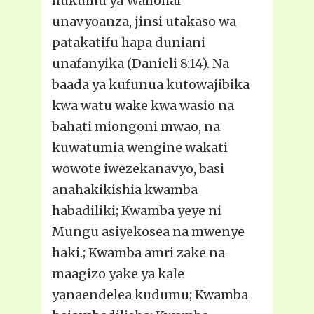
hukumu ya Waliohai
unavyoanza, jinsi utakaso wa
patakatifu hapa duniani
unafanyika (Danieli 8:14). Na
baada ya kufunua kutowajibika
kwa watu wake kwa wasio na
bahati miongoni mwao, na
kuwatumia wengine wakati
wowote iwezekanavyo, basi
anahakikishia kwamba
habadiliki; Kwamba yeye ni
Mungu asiyekosea na mwenye
haki.; Kwamba amri zake na
maagizo yake ya kale
yanaendelea kudumu; Kwamba