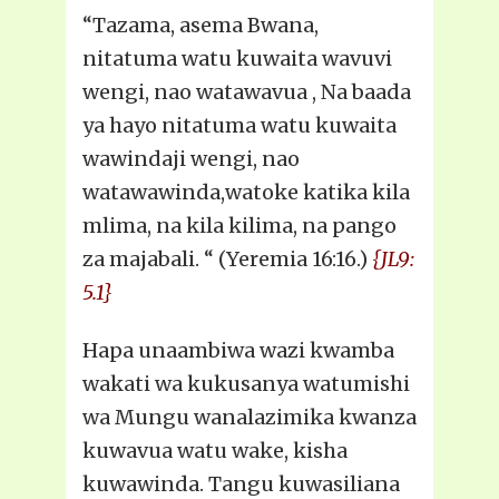
“Tazama, asema Bwana,
nitatuma watu kuwaita wavuvi
wengi, nao watawavua , Na baada
ya hayo nitatuma watu kuwaita
wawindaji wengi, nao
watawawinda,watoke katika kila
mlima, na kila kilima, na pango
za majabali. “ (Yeremia 16:16.)
{JL9:
5.1}
Hapa unaambiwa wazi kwamba
wakati wa kukusanya watumishi
wa Mungu wanalazimika kwanza
kuwavua watu wake, kisha
kuwawinda. Tangu kuwasiliana