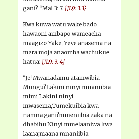
gani? “Mal 3: 7.
{JL9: 3.3}
Kwa kuwa watu wake bado
hawaoni ambapo wameacha
maagizo Yake, Yeye anasema na
mara moja anaomba wachukue
hatua:
{JL9: 3. 4}
“Je! Mwanadamu atamwibia
Mungu?Lakini ninyi mnaniibia
mimi.Lakini ninyi
mwasema,Tumekuibia kwa
namna gani?mmeniibia zaka na
dhabihu.Ninyi mmelaaniwa kwa
laana;maana mnaniibia