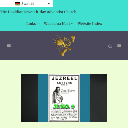
Swahili
The Davidian Seventh-day Adventist Church
Links
Wasiliana Nasi
Website Index