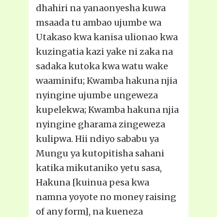
dhahiri na yanaonyesha kuwa
msaada tu ambao ujumbe wa
Utakaso kwa kanisa ulionao kwa
kuzingatia kazi yake ni zaka na
sadaka kutoka kwa watu wake
waaminifu; Kwamba hakuna njia
nyingine ujumbe ungeweza
kupelekwa; Kwamba hakuna njia
nyingine gharama zingeweza
kulipwa. Hii ndiyo sababu ya
Mungu ya kutopitisha sahani
katika mikutaniko yetu sasa,
Hakuna [kuinua pesa kwa
namna yoyote no money raising
of any form], na kueneza