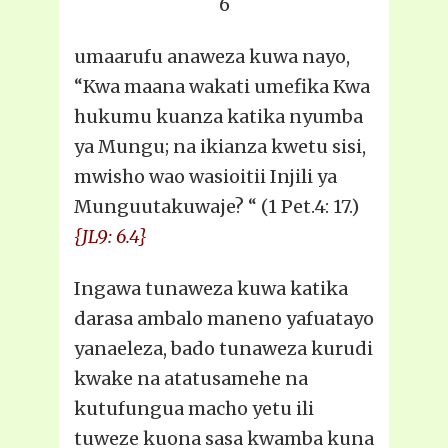
6
umaarufu anaweza kuwa nayo,
“Kwa maana wakati umefika Kwa
hukumu kuanza katika nyumba
ya Mungu; na ikianza kwetu sisi,
mwisho wao wasioitii Injili ya
Munguutakuwaje? “ (1 Pet.4: 17.)
{JL9: 6.4}
Ingawa tunaweza kuwa katika
darasa ambalo maneno yafuatayo
yanaeleza, bado tunaweza kurudi
kwake na atatusamehe na
kutufungua macho yetu ili
tuweze kuona sasa kwamba kuna