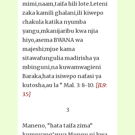
mimi,naam,taifa hili lote.Leteni
zaka kamili ghalani,ili kiwepo
chakula katika nyumba
yangu,mkanijaribu kwa njia
hiyo,asema BWANA wa
majeshi;mjue kama
sitawafungulia madirisha ya
mbinguni,na kuwamwagieni
Baraka,hata isiwepo nafasi ya
kutosha,au la “ Mal. 3: 8-10.
{JL9:
3.5}
3
Maneno, “hata taifa zima”
kumnyang’anya Mungu ni kwa