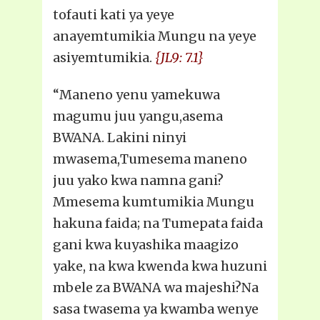
tofauti kati ya yeye
anayemtumikia Mungu na yeye
asiyemtumikia.
{JL9: 7.1}
“Maneno yenu yamekuwa
magumu juu yangu,asema
BWANA. Lakini ninyi
mwasema,Tumesema maneno
juu yako kwa namna gani?
Mmesema kumtumikia Mungu
hakuna faida; na Tumepata faida
gani kwa kuyashika maagizo
yake, na kwa kwenda kwa huzuni
mbele za BWANA wa majeshi?Na
sasa twasema ya kwamba wenye