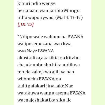
kiburi ndio wenye
heri;naam,wamjaribio Mungu
ndio waponywao. (Mal 3: 13-15.)
{JL9: 7.2}
“Ndipo wale waliomcha BWANA
waliposemezana wao kwa
wao.Naye BWANA
akasikiliza,akasikia;na kitabu
cha ukumbusho kikaandikwa
mbele zake,kwa ajili ya hao
wliomcha BWANA,na
kulitgafakari jina lake.Nao
watakuwa wangu asema BWANA
wa majeshi,katika siku ile