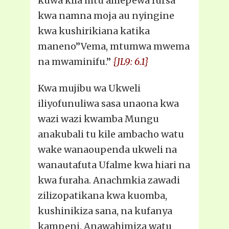
kuwa kila mtu amepewa fursa
kwa namna moja au nyingine
kwa kushirikiana katika
maneno”Vema, mtumwa mwema
na mwaminifu.”
{JL9: 6.1}
Kwa mujibu wa Ukweli
iliyofunuliwa sasa unaona kwa
wazi wazi kwamba Mungu
anakubali tu kile ambacho watu
wake wanaoupenda ukweli na
wanautafuta Ufalme kwa hiari na
kwa furaha. Anachmkia zawadi
zilizopatikana kwa kuomba,
kushinikiza sana, na kufanya
kampeni. Anawahimiza watu