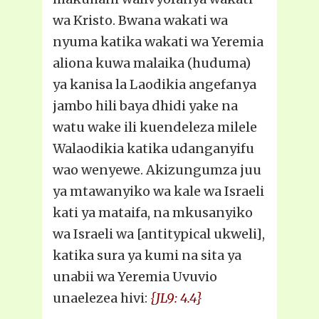
wa Kristo. Bwana wakati wa
nyuma katika wakati wa Yeremia
aliona kuwa malaika (huduma)
ya kanisa la Laodikia angefanya
jambo hili baya dhidi yake na
watu wake ili kuendeleza milele
Walaodikia katika udanganyifu
wao wenyewe. Akizungumza juu
ya mtawanyiko wa kale wa Israeli
kati ya mataifa, na mkusanyiko
wa Israeli wa [antitypical ukweli],
katika sura ya kumi na sita ya
unabii wa Yeremia Uvuvio
unaelezea hivi:
{JL9: 4.4}