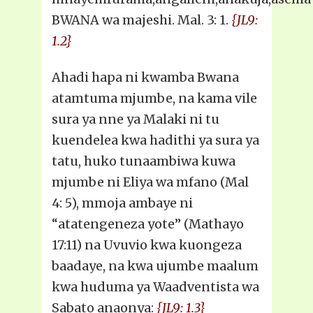
BWANA wa majeshi. Mal. 3: 1.
{JL9:
1.2}
Ahadi hapa ni kwamba Bwana
atamtuma mjumbe, na kama vile
sura ya nne ya Malaki ni tu
kuendelea kwa hadithi ya sura ya
tatu, huko tunaambiwa kuwa
mjumbe ni Eliya wa mfano (Mal
4: 5), mmoja ambaye ni
“atatengeneza yote” (Mathayo
17:11) na Uvuvio kwa kuongeza
baadaye, na kwa ujumbe maalum
kwa huduma ya Waadventista wa
Sabato anaonya:
{JL9: 1.3}