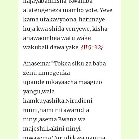
hajayabadilisha; Kwamba
atatengeneza mambo yote. Yeye,
kama utakavyoona, hatimaye
huja kwa shida yenyewe, kisha
anawaombea watu wake
wakubali dawa yake.
{JL9: 3.2}
Anasema: “Tokea siku za baba
zenu mmegeuka
upande,mkayaacha maagizo
yangu,wala
hamkuyashika.Nirudieni
mimi,nami nitawarudia
ninyi,asema Bwana wa
majeshi.Lakini ninyi
mwasema,Turudi kwa namna