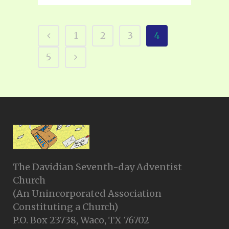
1
2
3
4
5
The Davidian Seventh-day Adventist
Church
(An Unincorporated Association
Constituting a Church)
P.O. Box 23738, Waco, TX 76702