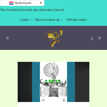
Nederlands
The Davidian Seventh-day Adventist Church
Links
Neem Contact Op
Website Index