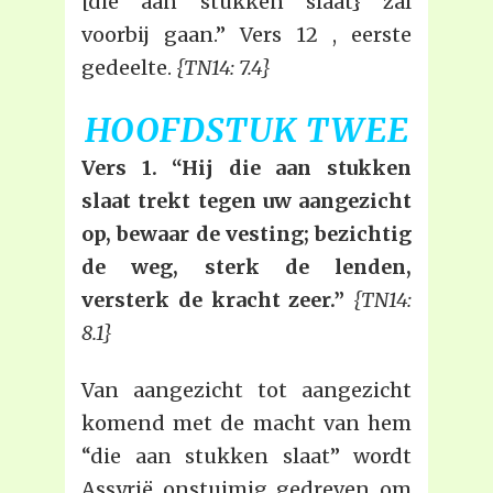
[die aan stukken slaat} zal
voorbij gaan.” Vers 12 , eerste
gedeelte.
{TN14: 7.4}
HOOFDSTUK TWEE
Vers 1. “Hij die aan stukken
slaat trekt tegen uw aangezicht
op, bewaar de vesting; bezichtig
de weg, sterk de lenden,
versterk de kracht zeer.”
{TN14:
8.1}
Van aangezicht tot aangezicht
komend met de macht van hem
“die aan stukken slaat” wordt
Assyrië onstuimig gedreven om