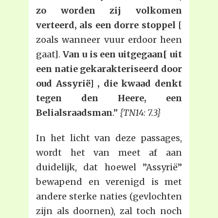
zo worden zij volkomen
verteerd, als een dorre stoppel
[
zoals wanneer vuur erdoor heen
gaat].
Van u is een uitgegaan[ uit
een natie gekarakteriseerd door
oud Assyrië] , die kwaad denkt
tegen den Heere, een
Belialsraadsman
.”
{TN14: 7.3}
In het licht van deze passages,
wordt het van meet af aan
duidelijk, dat hoewel ”Assyrië”
bewapend en verenigd is met
andere sterke naties (gevlochten
zijn als doornen), zal toch noch