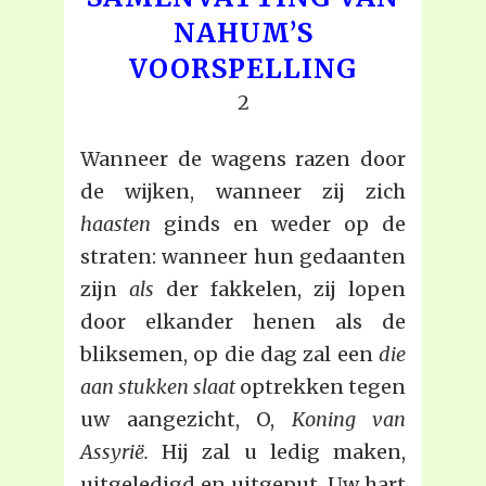
NAHUM’S
VOORSPELLING
2
Wanneer de wagens razen door
de wijken, wanneer zij zich
haasten
ginds en weder op de
straten: wanneer hun gedaanten
zijn
als
der fakkelen, zij lopen
door elkander henen als de
bliksemen, op die dag zal een
die
aan stukken
slaat
optrekken tegen
uw aangezicht, O,
Koning van
Assyrië.
Hij zal u ledig maken,
uitgeledigd en uitgeput. Uw hart