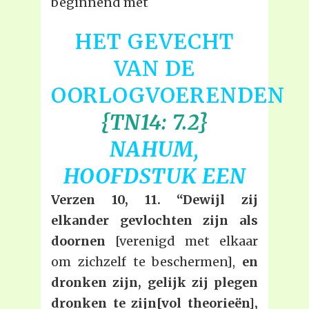
beginnend met
HET GEVECHT
VAN DE
OORLOGVOERENDEN
{TN14: 7.2}
NAHUM,
HOOFDSTUK EEN
Verzen 10, 11. “Dewijl zij
elkander gevlochten zijn als
doornen
[verenigd met elkaar
om zichzelf te beschermen],
en
dronken zijn, gelijk zij plegen
dronken te zijn[vol theorieën],