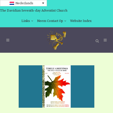
Nederlands
The Davidian Seventh-day Adventist Church
Links
Neem Contact Op
Website Index