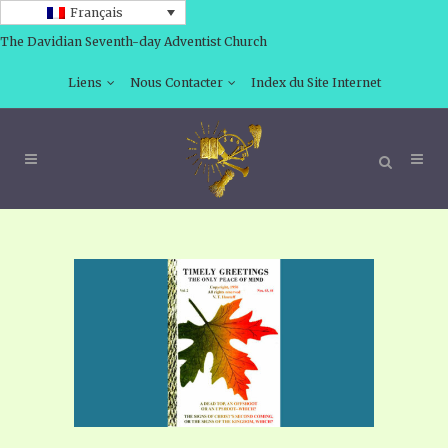
Français
The Davidian Seventh-day Adventist Church
Liens
Nous Contacter
Index du Site Internet