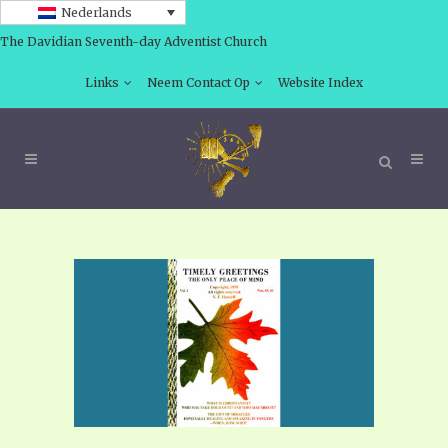
Nederlands
The Davidian Seventh-day Adventist Church
Links
Neem Contact Op
Website Index