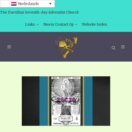
Nederlands
The Davidian Seventh-day Adventist Church
Links
Neem Contact Op
Website Index