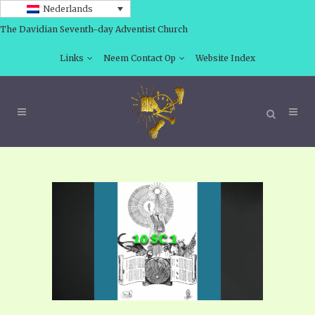
Nederlands
The Davidian Seventh-day Adventist Church
Links
Neem Contact Op
Website Index