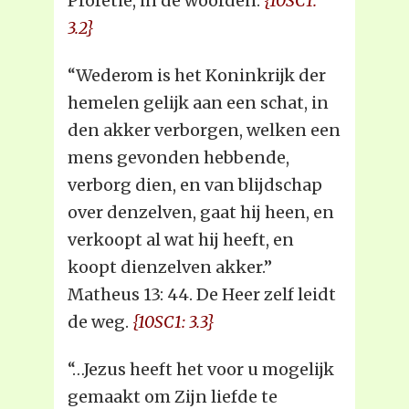
Profetie, in de woorden:
{10SC1:
3.2}
“Wederom is het Koninkrijk der
hemelen gelijk aan een schat, in
den akker verborgen, welken een
mens gevonden hebbende,
verborg dien, en van blijdschap
over denzelven, gaat hij heen, en
verkoopt al wat hij heeft, en
koopt dienzelven akker.”
Matheus 13: 44. De Heer zelf leidt
de weg.
{10SC1: 3.3}
“…Jezus heeft het voor u mogelijk
gemaakt om Zijn liefde te