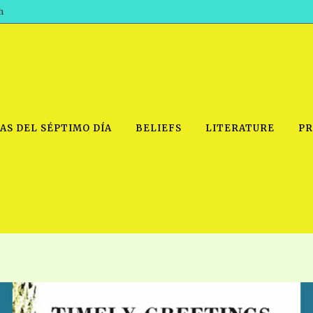
h
AS DEL SÉPTIMO DÍA
BELIEFS
LITERATURE
PR
IDEO
PRAYER MEETINGS: AUDIO
PDF DOWNLOAD
POWERPO
SCHOOL OF THE PROPHETS:
THE SHEPHERD’S ROD FOLIO
TS, 2021
AUDIO
BASIC RO
ANDROID APPS
ETS, 2020
HOW TO 
IOS APPS