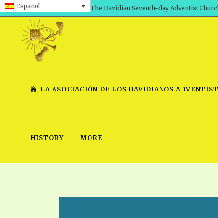
Español
The Davidian Seventh-day Adventist Churc
LA ASOCIACIÓN DE LOS DAVIDIANOS ADVENTIST
HISTORY
MORE
SHEPHERD’S ROD, VOLS. 1 AND 2
PRESENTATION NO. 7 V
SERIES
TRACTS 1-15
SCHOOL OF THE PROPHE
TIMELY GREETINGS, VOL. 1
SCHOOL OF THE PROPH
TIMELY GREETINGS, VOL. 2