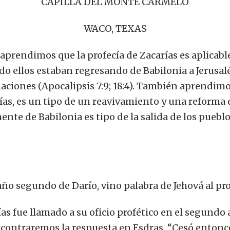
CAPILLA DEL MONTE CARMELO
WACO, TEXAS
aprendimos que la profecía de Zacarías es aplicab
ndo ellos estaban regresando de Babilonia a Jerusal
 naciones (Apocalipsis 7:9; 18:4). También aprendim
ías, es un tipo de un reavivamiento y una reforma
nte de Babilonia es tipo de la salida de los pueblo
 año segundo de Darío, vino palabra de Jehová al pro
ías fue llamado a su oficio profético en el segundo 
contraremos la respuesta en Esdras. “Cesó entonces 