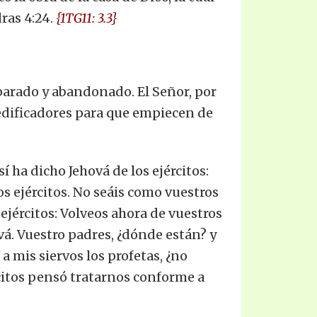
dras 4:24.
{1TG11: 3.3}
 parado y abandonado. El Señor, por
 edificadores para que empiecen de
 ha dicho Jehová de los ejércitos:
los ejércitos. No seáis como vuestros
 ejércitos: Volveos ahora de vuestros
vá. Vuestro padres, ¿dónde están? y
 mis siervos los profetas, ¿no
rcitos pensó tratarnos conforme a