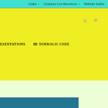
Links
Contacta Con Nosotros
Website Index
ESENTATIONS
SYMBOLIC CODE
BOOK STORE
INT DOWNLOAD
D STUDIES
DOWNLOAD VIDEOS