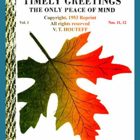
TODOS LO
THE SHEPHERD’S ROD IN EP
FORMAT
SCHOOL O
SPIRIT OF PROPHECY EXCER
LITERATURE