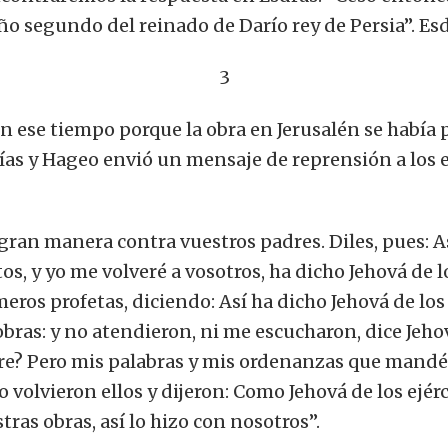
año segundo del reinado de Darío rey de Persia”. Es
3
en ese tiempo porque la obra en Jerusalén se había
rías y Hageo envió un mensaje de reprensión a los
gran manera contra vuestros padres. Diles, pues: Así
tos, y yo me volveré a vosotros, ha dicho Jehová de 
meros profetas, diciendo: Así ha dicho Jehová de los
bras: y no atendieron, ni me escucharon, dice Jeho
pre? Pero mis palabras y mis ordenanzas que mandé a
o volvieron ellos y dijeron: Como Jehová de los ejé
ras obras, así lo hizo con nosotros”.