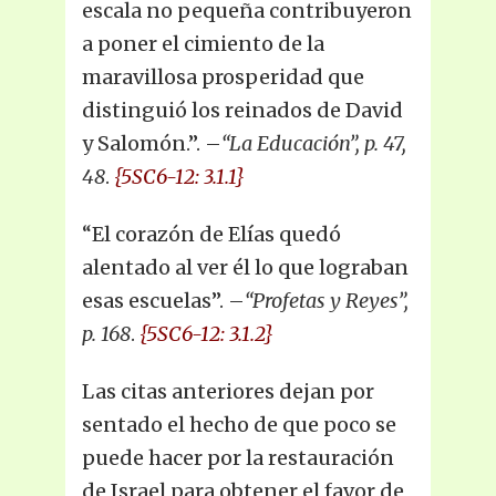
escala no pequeña contribuyeron
a poner el cimiento de la
maravillosa prosperidad que
distinguió los reinados de David
y Salomón.”. –
“La Educación”, p. 47,
48
.
{5SC6-12: 3.1.1}
“El corazón de Elías quedó
alentado al ver él lo que lograban
esas escuelas”. –
“Profetas y Reyes”,
p. 168
.
{5SC6-12: 3.1.2}
Las citas anteriores dejan por
sentado el hecho de que poco se
puede hacer por la restauración
de Israel para obtener el favor de