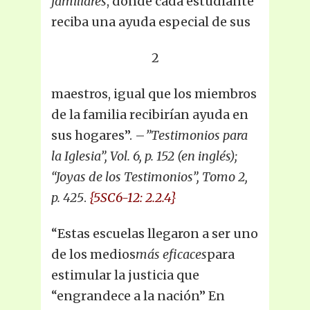
familiares
, donde cada estudiante
reciba una ayuda especial de sus
2
maestros, igual que los miembros
de la familia recibirían ayuda en
sus hogares”. –
”Testimonios para
la Iglesia”, Vol. 6, p. 152 (en inglés);
“Joyas de los Testimonios”, Tomo 2,
p. 425
.
{5SC6-12: 2.2.4}
“Estas escuelas llegaron a ser uno
de los medios
más eficaces
para
estimular la justicia que
“engrandece a la nación” En