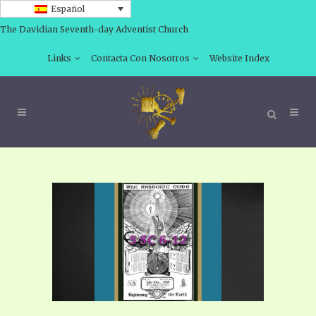
Español
The Davidian Seventh-day Adventist Church
Links
Contacta Con Nosotros
Website Index