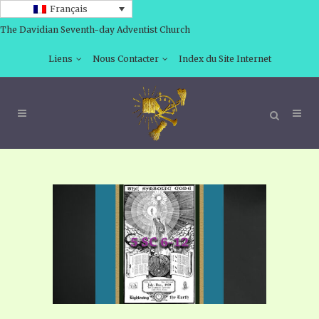
Français
The Davidian Seventh-day Adventist Church
Liens
Nous Contacter
Index du Site Internet