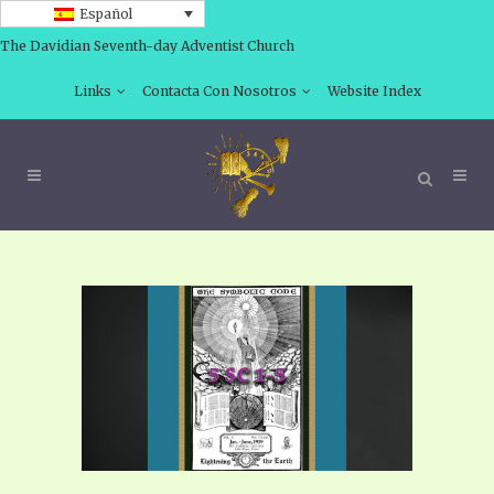
Español
The Davidian Seventh-day Adventist Church
Links
Contacta Con Nosotros
Website Index