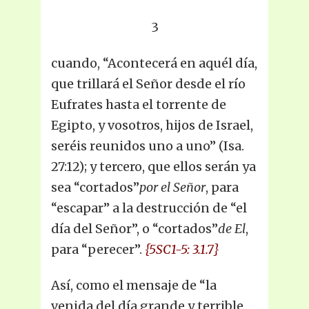
3
cuando, “Acontecerá en aquél día,
que trillará el Señor desde el río
Eufrates hasta el torrente de
Egipto, y vosotros, hijos de Israel,
seréis reunidos uno a uno” (Isa.
27:12); y tercero, que ellos serán ya
sea “cortados”
por el Señor
, para
“escapar” a la destrucción de “el
día del Señor”, o “cortados”
de El
,
para “perecer”.
{5SC1-5: 3.1.7}
Así, como el mensaje de “la
venida del día grande y terrible