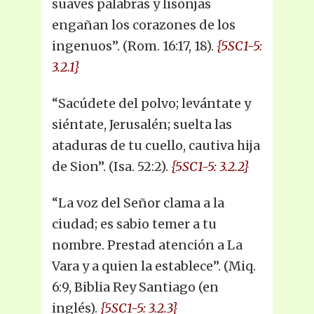
suaves palabras y lisonjas
engañan los corazones de los
ingenuos”. (Rom. 16:17, 18).
{5SC1-5:
3.2.1}
“Sacúdete del polvo; levántate y
siéntate, Jerusalén; suelta las
ataduras de tu cuello, cautiva hija
de Sion”. (Isa. 52:2).
{5SC1-5: 3.2.2}
“La voz del Señor clama a la
ciudad; es sabio temer a tu
nombre. Prestad atención a La
Vara y a quien la establece”. (Miq.
6:9, Biblia Rey Santiago (en
inglés).
{5SC1-5: 3.2.3}