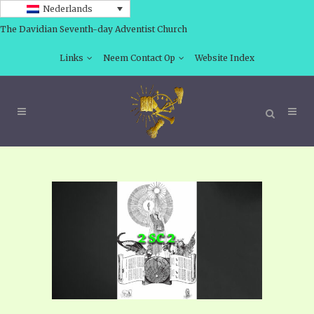
Nederlands
The Davidian Seventh-day Adventist Church
Links
Neem Contact Op
Website Index