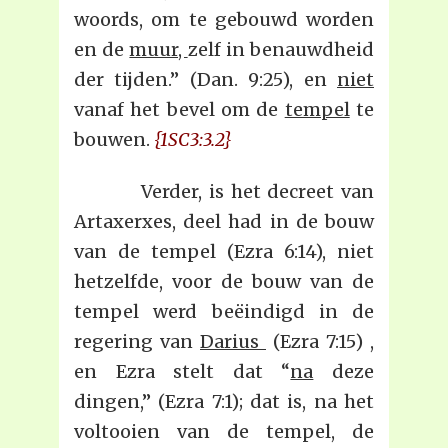
woords, om te gebouwd worden
en de
muur,
zelf in benauwdheid
der tijden.” (Dan. 9:25), en
niet
vanaf het bevel om de
tempel
te
bouwen.
{1SC3:3.2}
Verder, is het decreet van
Artaxerxes, deel had in de bouw
van de tempel (Ezra 6:14), niet
hetzelfde, voor de bouw van de
tempel werd beëindigd in de
regering van
Darius
(Ezra 7:15) ,
en Ezra stelt dat “
na
deze
dingen,” (Ezra 7:1); dat is, na het
voltooien van de tempel, de