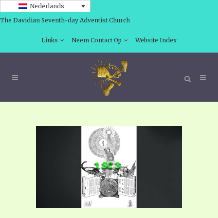
Nederlands
The Davidian Seventh-day Adventist Church
Links
Neem Contact Op
Website Index