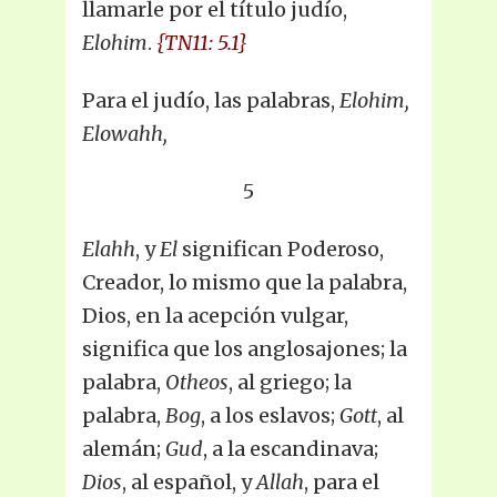
llamarle por el título judío,
Elohim
.
{TN11: 5.1}
Para el judío, las palabras,
Elohim,
Elowahh,
5
Elahh
, y
El
significan Poderoso,
Creador, lo mismo que la palabra,
Dios, en la acepción vulgar,
significa que los anglosajones; la
palabra,
Otheos
, al griego; la
palabra,
Bog
, a los eslavos;
Gott
, al
alemán;
Gud
, a la escandinava;
Dios
, al español, y
Allah
, para el